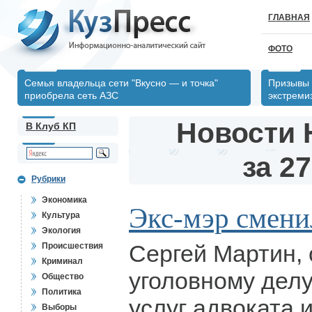
ГЛАВНАЯ
ФОТО
Семья владельца сети "Вкусно — и точка"
Призывы 
приобрела сеть АЗС
экстреми
Новости 
В Клуб КП
за 27
Рубрики
Экономика
Экс-мэр смени
Культура
Экология
Сергей Мартин,
Происшествия
Криминал
уголовному делу
Общество
Политика
услуг адвоката 
Выборы