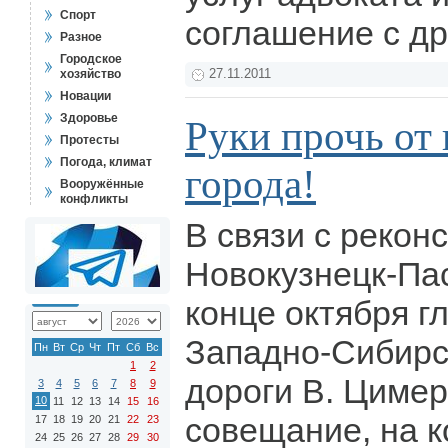
Спорт
соглашение с д
Разное
Городское
хозяйство
27.11.2011
Новации
Здоровье
Руки прочь от
Протесты
Погода, климат
города!
Вооружённые
конфликты
В связи с рекон
Новокузнецк-Па
конце октября 
Западно-Сибирс
Пн
Вт
Ср
Чт
Пт
Сб
Вс
1
2
дороги В. Циме
3
4
5
6
7
8
9
10
11
12
13
14
15
16
совещание, на 
17
18
19
20
21
22
23
24
25
26
27
28
29
30