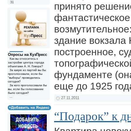
31
принято решени
фантастическое,
возмутительное:
здание вокзала 
построенное, су
Опросы на КузПресс
Как вы относитесь к
топографическо
застройке центра города
объектами А. Н. Говора?
За какую из партий вы бы
фундаменте (она
проголосовали, если бы
"выборы" проводились
сегодня?
еще до 1925 год
За кого проголосовали бы
вы, если бы голосование
было сегодня?
...
27.11.2011
“Подарок” к д