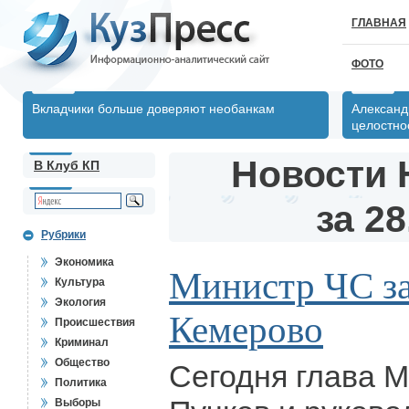
ГЛАВНАЯ
ФОТО
Вкладчики больше доверяют необанкам
Александ
целостно
Новости 
В Клуб КП
за 28
Рубрики
Экономика
Министр ЧС за
Культура
Экология
Кемерово
Происшествия
Криминал
Общество
Сегодня глава 
Политика
Выборы