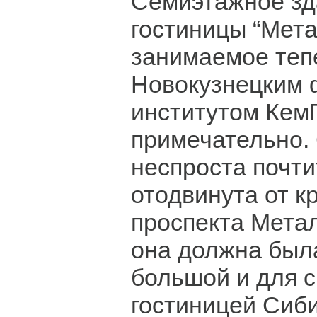
Семиэтажное з
гостиницы “Мета
занимаемое теп
Новокузнецким 
институтом КемГ
примечательно.
неспроста почт
отодвинута от к
проспекта Мета
она должна был
большой и для 
гостиницей Сиби