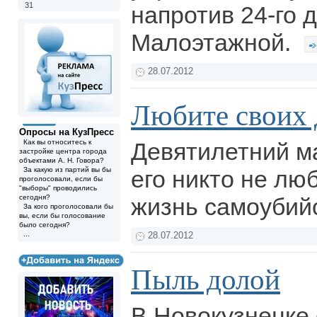
31
напротив 24-го 
Малоэтажной.
28.07.2012
Любите своих 
Опросы на КузПресс
Как вы относитесь к
Девятилетний ма
застройке центра города
объектами А. Н. Говора?
За какую из партий вы бы
его никто не лю
проголосовали, если бы
"выборы" проводились
сегодня?
жизнь самоубий
За кого проголосовали бы
вы, если бы голосование
было сегодня?
...
28.07.2012
Пыль долой
В Новокузнецке