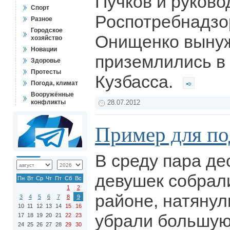
Пучков и руково
Спорт
Роспотребнадзо
Разное
Городское
Онищенко выну
хозяйство
Новации
приземлились в
Здоровье
Протесты
Кузбасса.
Погода, климат
Вооружённые
конфликты
28.07.2012
Пример для п
В среду пара де
девушек собрал
Пн
Вт
Ср
Чт
Пт
Сб
Вс
1
2
районе, натянул
3
4
5
6
7
8
9
10
11
12
13
14
15
16
убрали большую
17
18
19
20
21
22
23
24
25
26
27
28
29
30