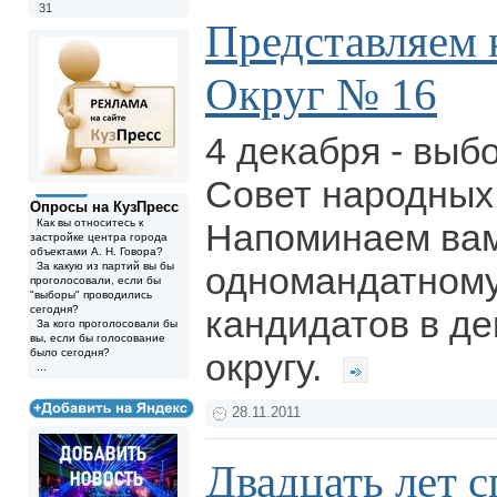
31
Представляем 
Округ № 16
4 декабря - выб
Совет народных
Опросы на КузПресс
Как вы относитесь к
Напоминаем вам
застройке центра города
объектами А. Н. Говора?
За какую из партий вы бы
одномандатному
проголосовали, если бы
"выборы" проводились
сегодня?
кандидатов в де
За кого проголосовали бы
вы, если бы голосование
было сегодня?
округу.
...
28.11.2011
Двадцать лет с