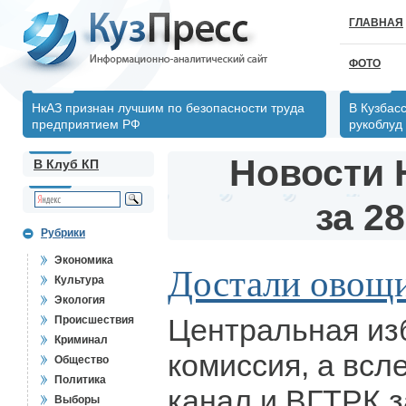
ГЛАВНАЯ
ФОТО
НкАЗ признан лучшим по безопасности труда
В Кузбас
предприятием РФ
рукоблуд
Новости 
В Клуб КП
за 28
Рубрики
Экономика
Достали овощ
Культура
Экология
Центральная из
Происшествия
Криминал
комиссия, а всл
Общество
Политика
канал и ВГТРК з
Выборы