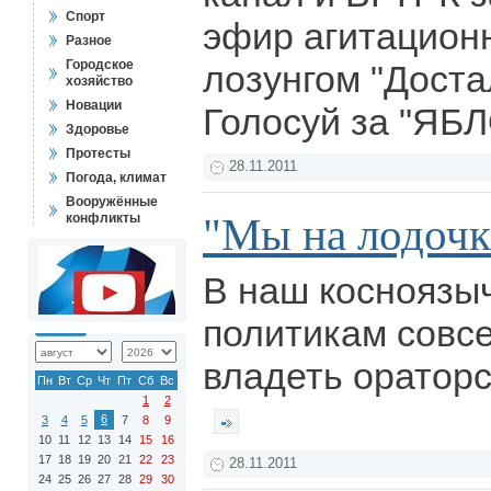
Спорт
эфир агитационн
Разное
Городское
лозунгом "Дост
хозяйство
Новации
Голосуй за "ЯБЛ
Здоровье
Протесты
28.11.2011
Погода, климат
Вооружённые
"Мы на лодочк
конфликты
В наш косноязы
политикам совс
владеть ораторс
Пн
Вт
Ср
Чт
Пт
Сб
Вс
1
2
6
3
4
5
7
8
9
10
11
12
13
14
15
16
17
18
19
20
21
22
23
28.11.2011
24
25
26
27
28
29
30