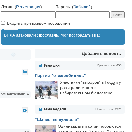
Логин: (
Регистрация
)
Пароль: (
Забыли?
)
Входить при каждом посещении
БПЛА атаковали Ярославль. Мог пострадать НПЗ
Добавить новость
Тема дня
Просмотров:
693
Партии "отжеребились"
Участники "выборов" в Госдуму
разыграли места в
избирательном бюллетене
омментариев:
4
Тема недели
Просмотров:
2971
"Шансы не нулевые"
Одиннадцать партий поборются
за вхождение в Госдуму IX созыва