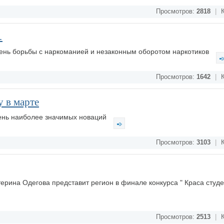
Просмотров:
2818
|
К
…
День борьбы с наркоманией и незаконным оборотом наркотиков
Просмотров:
1642
|
К
у в марте
ень наиболее значимых новаций
Просмотров:
3103
|
К
терина Одегова представит регион в финале конкурса " Краса студ
Просмотров:
2513
|
К