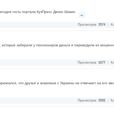
л сегодня гость портала КузПресс Денис Шакин
Просмотров:
3574
|
Ко
, которые забирали у пенсионеров деньги и переводили их мошенн
Просмотров:
1677
|
Ко
ризнался, что друзья и знакомые с Украины не отвечают на его зво
Просмотров:
3592
|
Ко