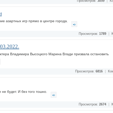
Просмотров:
3059
|
Ко
и
ие азартных игр прямо в центре города.
Просмотров:
1789
|
К
.03.2022.
актера Владимира Высоцкого Марина Влади призвала остановить
Просмотров:
6816
|
Ком
 не будет. И без того тошно.
Просмотров:
2674
|
К