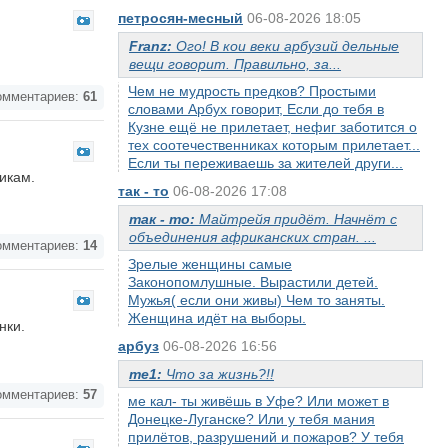
петросян-месный
06-08-2026 18:05
Franz:
Ого! В кои веки арбузий дельные
вещи говорит. Правильно, за...
Чем не мудрость предков? Простыми
мментариев:
61
словами Арбух говорит, Если до тебя в
Кузне ещё не прилетает, нефиг заботится о
тех соотечественниках которым прилетает...
Если ты переживаешь за жителей други...
икам.
так - то
06-08-2026 17:08
так - то:
Майтрейя придёт. Начнёт с
объединения африканских стран. ...
мментариев:
14
Зрелые женщины самые
Законопомлушные. Вырастили детей.
Мужья( если они живы) Чем то заняты.
Женщина идёт на выборы.
нки.
арбуз
06-08-2026 16:56
me1:
Что за жизнь?!!
мментариев:
57
ме кал- ты живёшь в Уфе? Или может в
Донецке-Луганске? Или у тебя мания
прилётов, разрушений и пожаров? У тебя