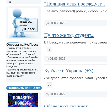
31
"Полиция меня преследует...
...за анти(censored) ролик", - сообщи
01.03.2022
Ну что же ты, студент...
В Новокузнецке задержаны три курьера
Опросы на КузПресс
Как вы относитесь к
застройке центра города
объектами А. Н. Говора?
За какую из партий вы бы
01.03.2022
проголосовали, если бы
"выборы" проводились
сегодня?
Кузбасс и Украина (+3)
За кого проголосовали бы
вы, если бы голосование
было сегодня?
Экс-губернатор Кузбасса Аман Тулеев п
...
01.03.2022
Обследуют, починят