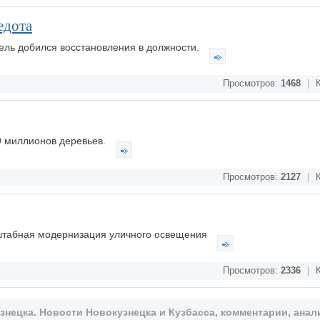
едота
ель добился восстановления в должности.
Просмотров:
1468
|
К
 9 миллионов деревьев.
Просмотров:
2127
|
К
сштабная модернизация уличного освещения
Просмотров:
2336
|
К
ецка. Новости Новокузнецка и Кузбасса, комментарии, анали