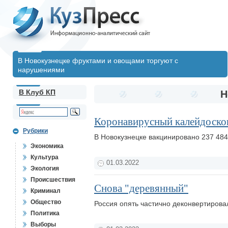
В Новокузнецке фруктами и овощами торгуют с
нарушениями
В Клуб КП
Н
Коронавирусный калейдоскоп
Рубрики
В Новокузнецке вакцинировано 237 484
Экономика
Культура
01.03.2022
Экология
Происшествия
Снова "деревянный"
Криминал
Общество
Россия опять частично деконвертирова
Политика
Выборы