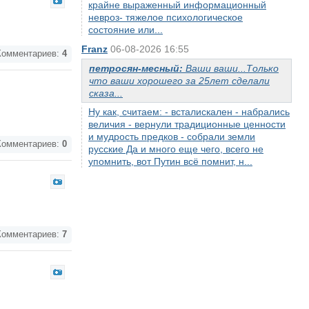
крайне выраженный информационный
невроз- тяжелое психологическое
состояние или...
Franz
06-08-2026 16:55
омментариев:
4
петросян-месный:
Ваши ваши...Только
что ваши хорошего за 25лет сделали
сказа...
Ну как, считаем: - всталискален - набрались
величия - вернули традиционные ценности
и мудрость предков - собрали земли
омментариев:
0
русские Да и много еще чего, всего не
упомнить, вот Путин всё помнит, н...
омментариев:
7