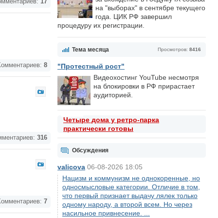
мментариев:
17
на "выборах" в сентябре текущего
года. ЦИК РФ завершил
процедуру их регистрации.
Тема месяца
Просмотров:
8416
омментариев:
8
"Протестный рост"
Видеохостинг YouTube несмотря
на блокировки в РФ прирастает
аудиторией.
Четыре дома у ретро-парка
практически готовы
ментариев:
316
Обсуждения
valicova
06-08-2026 18:05
Нацизм и коммунизм не однокоренные, но
односмысловые категории. Отличие в том,
что первый признает выдачу лялек только
омментариев:
7
одному народу, а второй всем. Но через
насильное привнесение. ...