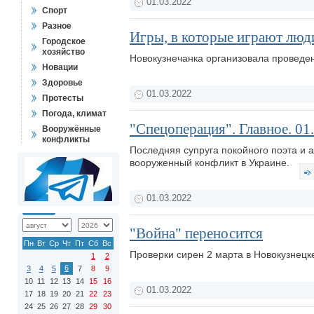
01.03.2022
Спорт
Разное
Игры, в которые играют люд
Городское
хозяйство
Новокузнечанка организовала проведен
Новации
Здоровье
01.03.2022
Протесты
Погода, климат
"Спецоперация". Главное. 01
Вооружённые
конфликты
Последняя супруга покойного поэта и 
вооруженный конфликт в Украине.
01.03.2022
"Война" переносится
Пн
Вт
Ср
Чт
Пт
Сб
Вс
Проверки сирен 2 марта в Новокузнецке
1
2
6
3
4
5
7
8
9
10
11
12
13
14
15
16
01.03.2022
17
18
19
20
21
22
23
24
25
26
27
28
29
30