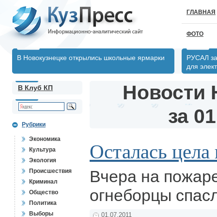
ГЛАВНАЯ
ФОТО
В Новокузнецке открылись школьные ярмарки
РУСАЛ за
для элек
Новости 
В Клуб КП
за 01
Рубрики
Экономика
Осталась цела
Культура
Экология
Вчера на пожаре
Происшествия
Криминал
огнеборцы спас
Общество
Политика
Выборы
01.07.2011