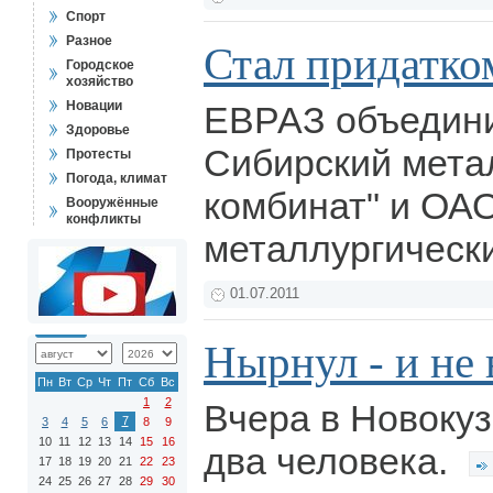
Спорт
Разное
Стал придатк
Городское
хозяйство
Новации
ЕВРАЗ объедини
Здоровье
Сибирский мета
Протесты
Погода, климат
комбинат" и ОА
Вооружённые
конфликты
металлургическ
01.07.2011
Нырнул - и не
Пн
Вт
Ср
Чт
Пт
Сб
Вс
1
2
Вчера в Новокуз
7
3
4
5
6
8
9
10
11
12
13
14
15
16
два человека.
17
18
19
20
21
22
23
24
25
26
27
28
29
30