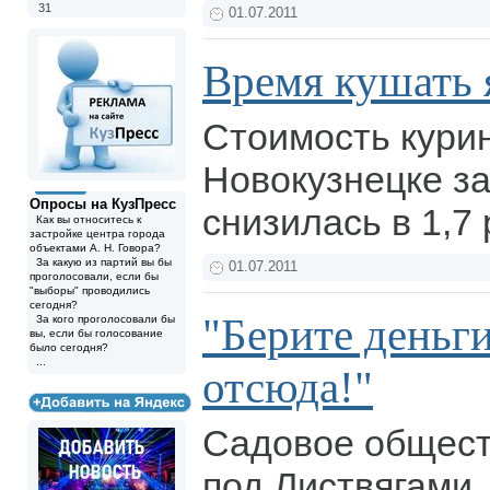
31
01.07.2011
Время кушать 
Стоимость курин
Новокузнецке за
Опросы на КузПресс
снизилась в 1,7
Как вы относитесь к
застройке центра города
объектами А. Н. Говора?
За какую из партий вы бы
01.07.2011
проголосовали, если бы
"выборы" проводились
сегодня?
"Берите деньги
За кого проголосовали бы
вы, если бы голосование
было сегодня?
...
отсюда!"
Садовое общест
под Листвягами,