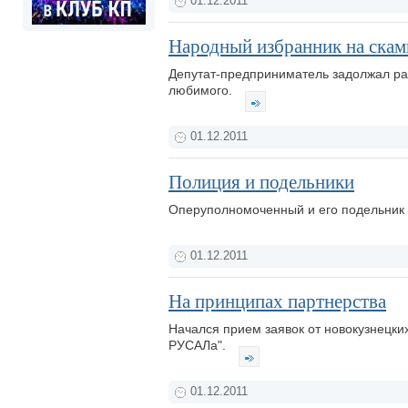
01.12.2011
Народный избранник на ска
Депутат-предприниматель задолжал ра
любимого.
01.12.2011
Полиция и подельники
Оперуполномоченный и его подельник в
01.12.2011
На принципах партнерства
Начался прием заявок от новокузнецки
РУСАЛа".
01.12.2011