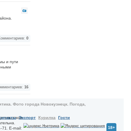
айона.
омментариев:
0
мы и пути
чеными
мментариев:
16
тика. Фото города Новокузнецк. Погода,
дательством
онтакты
Экспорт
Курилка
Гости
ательна.
18+
-71. E-mail: