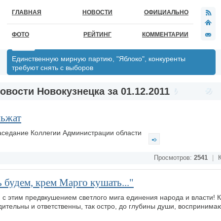
ГЛАВНАЯ
НОВОСТИ
ОФИЦИАЛЬНО
ФОТО
РЕЙТИНГ
КОММЕНТАРИИ
Единственную мирную партию, "Яблоко", конкуренты
требуют снять с выборов
овости Новокузнецка за 01.12.2011
ньжат
заседание Коллегии Администрации области
Просмотров:
2541
|
К
 будем, крем Марго кушать..."
с этим предвкушением светлого мига единения народа и власти! 
дительны и ответственны, так остро, до глубины души, воспринима