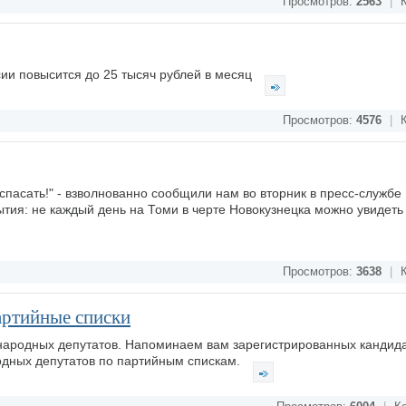
Просмотров:
2563
|
К
ии повысится до 25 тысяч рублей в месяц
Просмотров:
4576
|
К
спасать!" - взволнованно сообщили нам во вторник в пресс-службе
тия: не каждый день на Томи в черте Новокузнецка можно увидеть
Просмотров:
3638
|
К
артийные списки
 народных депутатов. Напоминаем вам зарегистрированных кандида
одных депутатов по партийным спискам.