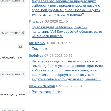
омментариев:
1
Журавлев это Терешкова предстоящих
выборов ,к нему приходят мешки писем с
просьбой убрать мирное Яблоко.... Ну как
тут не выполнить волю народа?
Franz
07-08-2026 21:45
Ну вот видите, а Мовшин, бывший
начальник ГАИ Кемеровской области, за тот
омментариев:
0
же маневр присел.
Mr. Nemo
07-08-2026 21:11
Помянем
lis0chca
07-08-2026 20:57
 лебедей, тем
Интересная судьба, только оторвался от
земли, добился успеха на сцене, прижился
в Москве, стало получаться в кино, и так
омментариев:
3
решительно повернул в политику, сил,
видать в себе много чувствовал, мечтал ...
NewSmithTown
07-08-2026 20:46
Раз так всех бесит
тов в депутаты