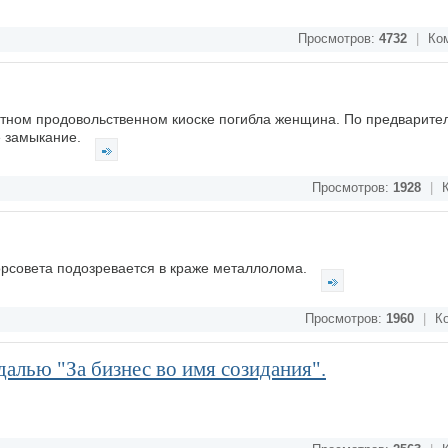
Просмотров:
4732
|
Ком
астном продовольственном киоске погибла женщина. По предварит
е замыкание.
Просмотров:
1928
|
К
орсовета подозревается в краже металлолома.
Просмотров:
1960
|
Ко
алью "За бизнес во имя созидания".