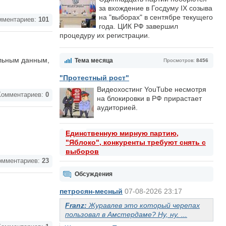
за вхождение в Госдуму IX созыва
на "выборах" в сентябре текущего
ментариев:
101
года. ЦИК РФ завершил
процедуру их регистрации.
ельным данным,
Тема месяца
Просмотров:
8456
"Протестный рост"
Видеохостинг YouTube несмотря
омментариев:
0
на блокировки в РФ прирастает
аудиторией.
Единственную мирную партию,
"Яблоко", конкуренты требуют снять с
выборов
мментариев:
23
Обсуждения
петросян-месный
07-08-2026 23:17
Franz:
Журавлев это который черепах
пользовал в Амстердаме? Ну, ну. ...