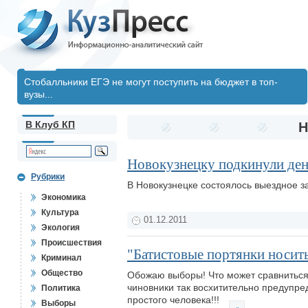
Стобалльники ЕГЭ не могут поступить на бюджет в топ-
вузы...
В Клуб КП
Н
Новокузнецку подкинули де
Рубрики
В Новокузнецке состоялось выездное 
Экономика
Культура
01.12.2011
Экология
Происшествия
"Батистовые портянки носить
Криминал
Общество
Обожаю выборы! Что может сравниться 
чиновники так восхитительно предупре
Политика
простого человека!!!
Выборы