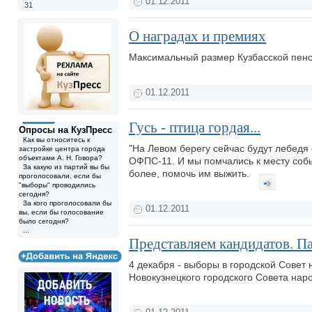
01.12.2011
31
О наградах и премиях
Максимальный размер Кузбасской пенс
01.12.2011
Гусь - птица гордая...
Опросы на КузПресс
Как вы относитесь к
"На Левом берегу сейчас будут лебедя 
застройке центра города
объектами А. Н. Говора?
ОФПС-11. И мы помчались к месту собы
За какую из партий вы бы
более, помочь им выжить.
проголосовали, если бы
"выборы" проводились
сегодня?
За кого проголосовали бы
01.12.2011
вы, если бы голосование
было сегодня?
...
Представляем кандидатов. П
4 декабря - выборы в городской Совет
Новокузнецкого городского Совета нар