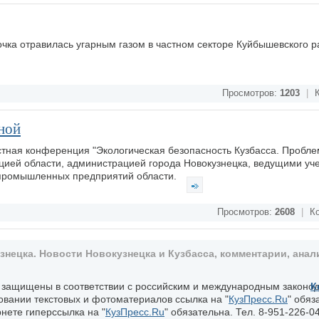
очка отравилась угарным газом в частном секторе Куйбышевского р
Просмотров:
1203
|
К
ной
стная конференция "Экологическая безопасность Кузбасса. Пробле
цией области, администрацией города Новокузнецка, ведущими у
 промышленных предприятий области.
Просмотров:
2608
|
Ко
ецка. Новости Новокузнецка и Кузбасса, комментарии, анали
, защищены в соответствии с российским и международным законо
К
овании текстовых и фотоматериалов ссылка на "
КузПресс.Ru
" обяз
нете гиперссылка на "
КузПресс.Ru
" обязательна. Тел. 8-951-226-04