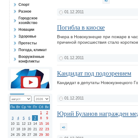
Спорт
Разное
01.12.2011
Городское
хозяйство
Погибла в киоске
Новации
Здоровье
Вчера в Новокузнецке при пожаре в ч
причиной происшествия стало коротко
Протесты
Погода, климат
Вооружённые
01.12.2011
конфликты
Кандидат под подозрением
Кандидат в депутаты Новокузнецкого Г
01.12.2011
Пн
Вт
Ср
Чт
Пт
Сб
Вс
Юрий Буланов награжден мед
1
2
7
3
4
5
6
8
9
10
11
12
13
14
15
16
17
18
19
20
21
22
23
24
25
26
27
28
29
30