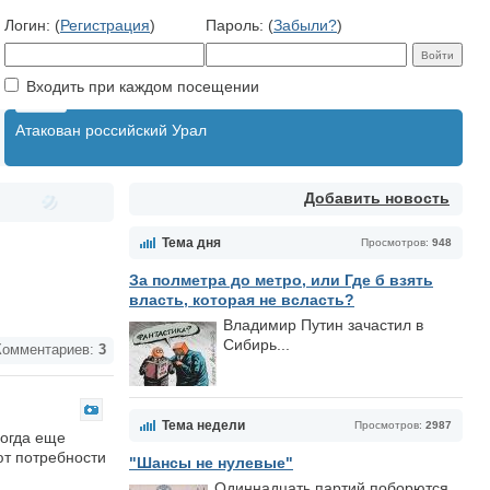
Логин: (
Регистрация
)
Пароль: (
Забыли?
)
Входить при каждом посещении
Атакован российский Урал
Добавить новость
Тема дня
Просмотров:
948
За полметра до метро, или Где б взять
власть, которая не всласть?
Владимир Путин зачастил в
Сибирь...
омментариев:
3
Тема недели
Просмотров:
2987
Когда еще
ют потребности
"Шансы не нулевые"
Одиннадцать партий поборются