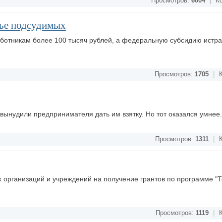
Просмотров:
6004
|
Ко
мье подсудимых
ботникам более 100 тысяч рублей, а федеральную субсидию истра
Просмотров:
1705
|
К
ынудили предпринимателя дать им взятку. Но тот оказался умнее
Просмотров:
1311
|
К
х организаций и учреждений на получение грантов по программе "
Просмотров:
1119
|
К