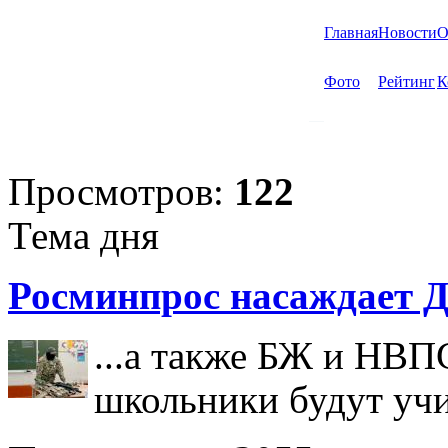
Главная
Новости
О
Фото
Рейтинг
К
Просмотров:
122
Тема дня
Росминпрос насаждает Д
...а также БЖ и НВП
школьники будут учи