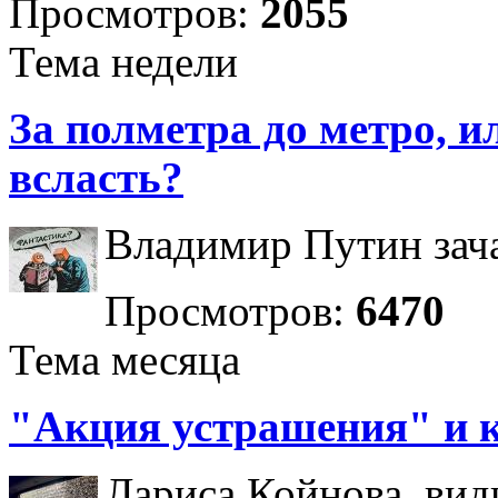
Просмотров:
2055
Тема недели
За полметра до метро, ил
всласть?
Владимир Путин зача
Просмотров:
6470
Тема месяца
"Акция устрашения" и 
Лариса Койнова, вид