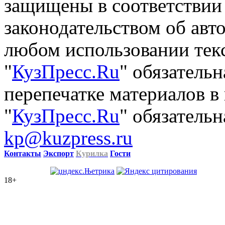
защищены в соответствии
законодательством об авт
любом использовании тек
"
КузПресс.Ru
" обязатель
перепечатке материалов в
"
КузПресс.Ru
" обязательн
kp@kuzpress.ru
Контакты
Экспорт
Курилка
Гости
18+