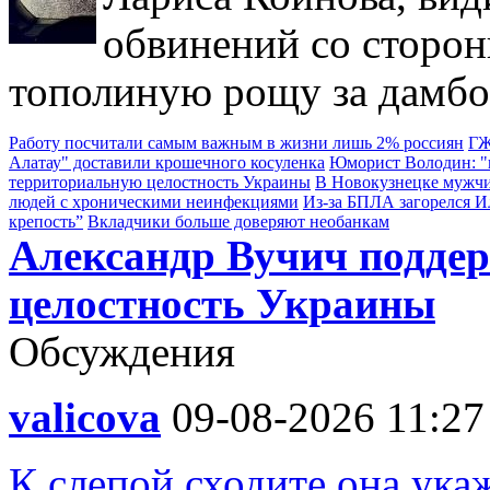
обвинений со сторон
тополиную рощу за дамбо
Работу посчитали самым важным в жизни лишь 2% россиян
ГЖ
Алатау" доставили крошечного косуленка
Юморист Володин: "в
территориальную целостность Украины
В Новокузнецке мужчи
людей с хроническими неинфекциями
Из-за БПЛА загорелся 
крепость”
Вкладчики больше доверяют необанкам
Александр Вучич подде
целостность Украины
Обсуждения
valicova
09-08-2026 11:27
К слепой сходите она укаж