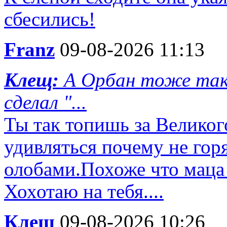
сбесились!
Franz
09-08-2026 11:13
Клещ:
А Орбан тоже так 
сделал "...
Ты так топишь за Великог
удивляться почему не гор
олобами.Похоже что маца 
Хохотаю на тебя....
Клещ
09-08-2026 10:26