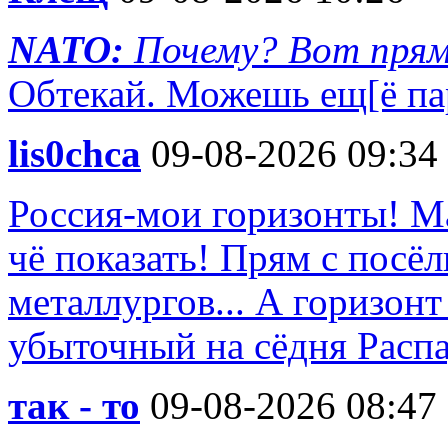
NATO:
Почему? Вот прямо
Обтекай. Можешь ещ[ё пар
lis0chca
09-08-2026 09:34
Россия-мои горизонты! Ма
чё показать! Прям с посё
металлургов... А горизон
убыточный на сёдня Распа
так - то
09-08-2026 08:47