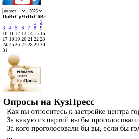
Пн
Вт
Ср
Чт
Пт
Сб
Вс
1
2
3
4
5
6
7
8
9
10
11
12
13
14
15
16
17
18
19
20
21
22
23
24
25
26
27
28
29
30
31
Опросы на КузПресс
Как вы относитесь к застройке центра го
За какую из партий вы бы проголосовали
За кого проголосовали бы вы, если бы го
...