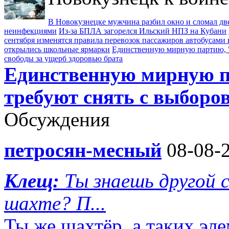
В Новокузнецке мужчина разбил окно и сломал д
неинфекциями
Из-за БПЛА загорелся Ильский НПЗ на Кубани
сентября изменятся правила перевозок пассажиров автобусами 
открылись школьные ярмарки
Единственную мирную партию, "
свободы за ущерб здоровью брата
Единственную мирную п
требуют снять с выборо
Обсуждения
петросян-месный
08-08-2
Клещ:
Ты знаешь другой
шахте? П...
Ты же шахтёр ,а таких эл