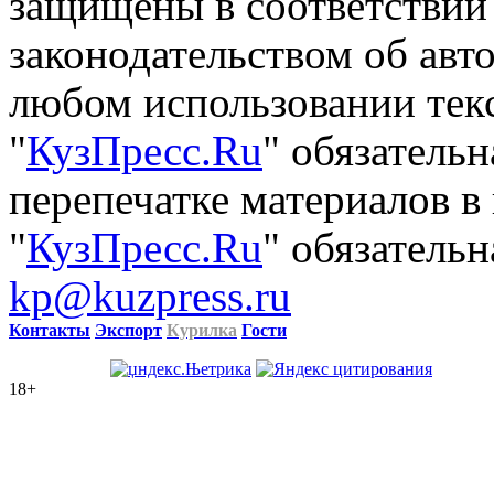
защищены в соответствии
законодательством об авт
любом использовании тек
"
КузПресс.Ru
" обязатель
перепечатке материалов в
"
КузПресс.Ru
" обязательн
kp@kuzpress.ru
Контакты
Экспорт
Курилка
Гости
18+