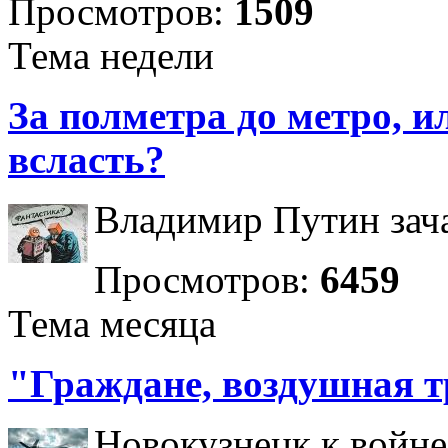
Просмотров:
1509
Тема недели
За полметра до метро, ил
всласть?
Владимир Путин зача
Просмотров:
6459
Тема месяца
"Граждане, воздушная т
Новокузнецк к войне 