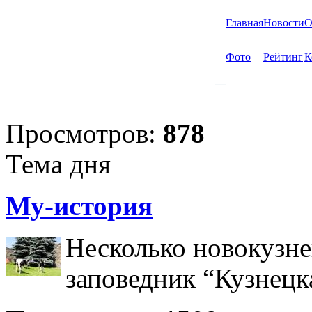
Главная
Новости
О
Фото
Рейтинг
К
Просмотров:
878
Тема дня
Му-история
Несколько новокузне
заповедник “Кузнецк