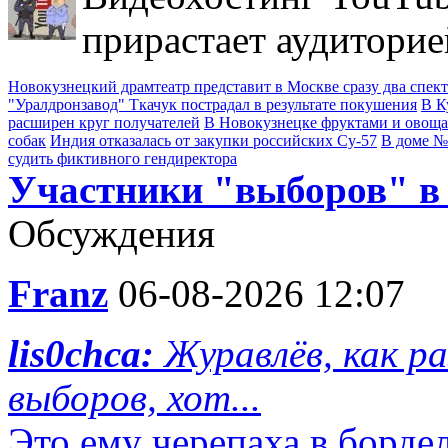
прирастает аудиторие
Новокузнецкий драмтеатр представит в Москве сразу два спек
"Уралдронзавод" Ткачук пострадал в результате покушения
В К
расширен круг получателей
В Новокузнецке фруктами и овощ
собак
Индия отказалась от закупки российских Су-57
В доме №
судить фиктивного гендиректора
Участники "выборов" в
Обсуждения
Franz
06-08-2026 12:07
lis0chca:
Журавлёв, как р
выборов, хот...
Это ему черепаха в бордел