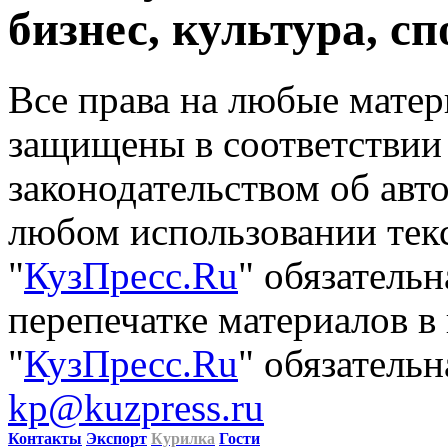
бизнес, культура, сп
Все права на любые матер
защищены в соответствии
законодательством об авт
любом использовании тек
"
КузПресс.Ru
" обязатель
перепечатке материалов в
"
КузПресс.Ru
" обязательн
kp@kuzpress.ru
Контакты
Экспорт
Курилка
Гости