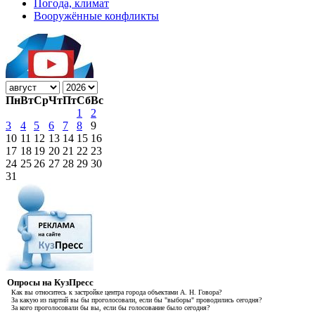
Погода, климат
Вооружённые конфликты
Пн
Вт
Ср
Чт
Пт
Сб
Вс
1
2
3
4
5
6
7
8
9
10
11
12
13
14
15
16
17
18
19
20
21
22
23
24
25
26
27
28
29
30
31
Опросы на КузПресс
Как вы относитесь к застройке центра города объектами А. Н. Говора?
За какую из партий вы бы проголосовали, если бы "выборы" проводились сегодня?
За кого проголосовали бы вы, если бы голосование было сегодня?