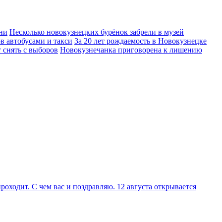
ни
Несколько новокузнецких бурёнок забрели в музей
в автобусами и такси
За 20 лет рождаемость в Новокузнецке
 снять с выборов
Новокузнечанка приговорена к лишению
оходит. С чем вас и поздравляю. 12 августа открывается