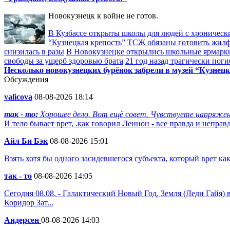
Новокузнецк к войне не готов.
В Кузбассе открыты школы для людей с хроничес
“Кузнецкая крепость”
ТСЖ обязаны готовить жилф
снизилась в разы
В Новокузнецке открылись школьные ярмарк
свободы за ущерб здоровью брата
21 год назад трагически по
Несколько новокузнецких бурёнок забрели в музей “Кузнецк
Обсуждения
valicova
08-08-2026 18:14
так - то:
Хорошее дело. Вот ещё совет. Чувствуете напряжени
И тело бывает врет, .как говорил Леннон - все правда и неправд
Айл Би Бэк
08-08-2026 15:01
Взять хотя бы одного засидевшегося субъекта, который врет ка
так - то
08-08-2026 14:05
Сегодня 08.08. - Галактический Новый Год. Земля (Леди Гайя)
Коридор Зат...
Андерсен
08-08-2026 14:03