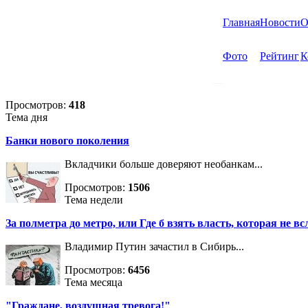
Главная
Новости
О
Фото
Рейтинг
К
Просмотров:
418
Тема дня
Банки нового поколения
Вкладчики больше доверяют необанкам...
Просмотров:
1506
Тема недели
За полметра до метро, или Где б взять власть, которая не вс
Владимир Путин зачастил в Сибирь...
Просмотров:
6456
Тема месяца
"Граждане, воздушная тревога!"