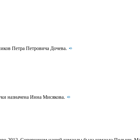
ников Петра Петровича Дочева.
ауки назначена Инна Мисякова.
вро-2012. Соперником нашей команды была команда Польши. Матч