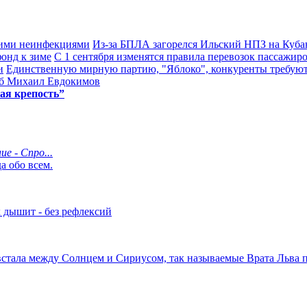
кими неинфекциями
Из-за БПЛА загорелся Ильский НПЗ на Куба
онд к зиме
С 1 сентября изменятся правила перевозок пассажиро
и
Единственную мирную партию, "Яблоко", конкуренты требуют
гиб Михаил Евдокимов
ая крепость”
е - Спро...
а обо всем.
к дышит - без рефлексий
 встала между Солнцем и Сириусом, так называемые Врата Льва пр