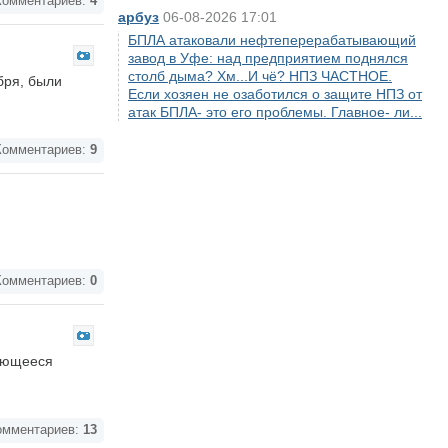
омментариев:
4
арбуз
06-08-2026 17:01
БПЛА атаковали нефтеперерабатывающий
завод в Уфе: над предприятием поднялся
столб дыма? Хм...И чё? НПЗ ЧАСТНОЕ.
бря, были
Если хозяен не озаботился о защите НПЗ от
атак БПЛА- это его проблемы. Главное- ли...
омментариев:
9
омментариев:
0
дающееся
мментариев:
13