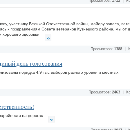
Просмотров:
1712
|
Ко
ову, участнику Великой Отечественной войны, майору запаса, вет
яясь к поздравлениям Совета ветеранов Кузнецкого района, мы от
 и хорошего здоровья.
Просмотров:
1388
|
К
единый день голосования
низованы порядка 4,9 тыс выборов разного уровня и местных
Просмотров:
2463
|
Ко
етственность!
варийности на дорогах.