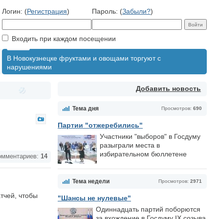
Логин: (
Регистрация
)
Пароль: (
Забыли?
)
Входить при каждом посещении
В Новокузнецке фруктами и овощами торгуют с
нарушениями
Добавить новость
Тема дня
Просмотров:
690
Партии "отжеребились"
Участники "выборов" в Госдуму
разыграли места в
избирательном бюллетене
мментариев:
14
Тема недели
Просмотров:
2971
тчей, чтобы
"Шансы не нулевые"
Одиннадцать партий поборются
за вхождение в Госдуму IX созыва