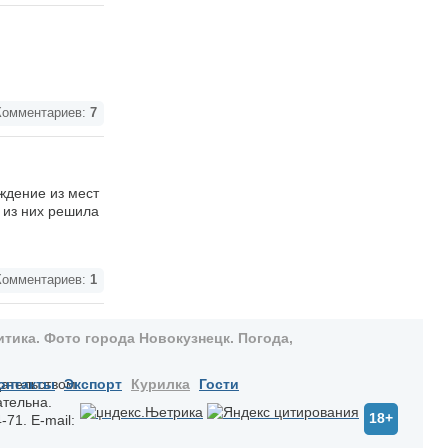
омментариев:
7
ждение из мест
 из них решила
омментариев:
1
тика. Фото города Новокузнецк. Погода,
дательством
онтакты
Экспорт
Курилка
Гости
ательна.
18+
-71. E-mail: