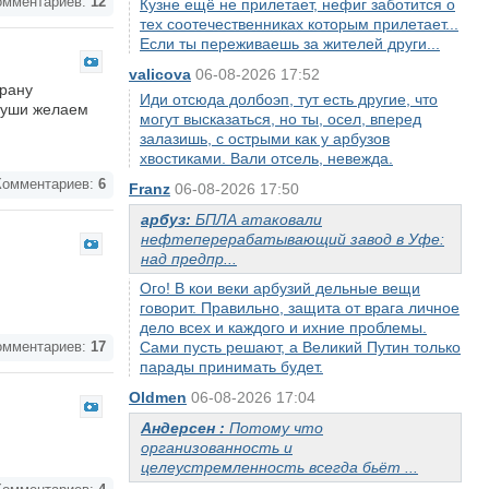
мментариев:
12
Кузне ещё не прилетает, нефиг заботится о
тех соотечественниках которым прилетает...
Если ты переживаешь за жителей други...
valicova
06-08-2026 17:52
ерану
Иди отсюда долбоэп, тут есть другие, что
 души желаем
могут высказаться, но ты, осел, вперед
залазишь, с острыми как у арбузов
хвостиками. Вали отсель, невежда.
омментариев:
6
Franz
06-08-2026 17:50
арбуз:
БПЛА атаковали
нефтеперерабатывающий завод в Уфе:
над предпр...
Ого! В кои веки арбузий дельные вещи
говорит. Правильно, защита от врага личное
дело всех и каждого и ихние проблемы.
Сами пусть решают, а Великий Путин только
мментариев:
17
парады принимать будет.
Oldmen
06-08-2026 17:04
Андерсен :
Потому что
организованность и
целеустремленность всегда бьёт ...