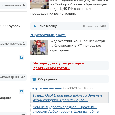
на "выборах" в сентябре текущего
омментариев:
6
года. ЦИК РФ завершил
процедуру их регистрации.
 000 рублей.
Тема месяца
Просмотров:
8416
"Протестный рост"
Видеохостинг YouTube несмотря
омментариев:
1
на блокировки в РФ прирастает
аудиторией.
Четыре дома у ретро-парка
практически готовы
мментариев:
42
Обсуждения
петросян-месный
06-08-2026 18:05
Franz:
Ого! В кои веки арбузий дельные
арядили
вещи говорит. Правильно, за...
Чем не мудрость предков? Простыми
словами Арбух говорит, Если до тебя в