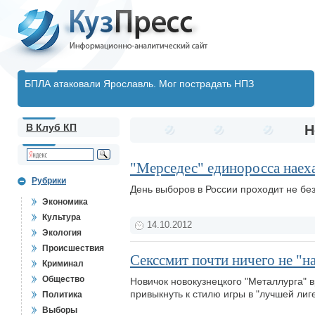
БПЛА атаковали Ярославль. Мог пострадать НПЗ
В Клуб КП
Н
"Мерседес" единоросса наеха
Рубрики
День выборов в России проходит не бе
Экономика
Культура
14.10.2012
Экология
Происшествия
Секссмит почти ничего не "н
Криминал
Общество
Новичок новокузнецкого "Металлурга" в
привыкнуть к стилю игры в "лучшей лиг
Политика
Выборы