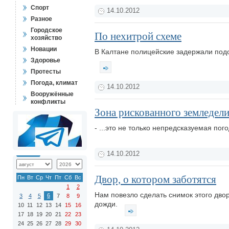
Спорт
14.10.2012
Разное
Городское
По нехитрой схеме
хозяйство
Новации
В Калтане полицейские задержали подо
Здоровье
Протесты
Погода, климат
14.10.2012
Вооружённые
конфликты
Зона рискованного земледелия
- ...это не только непредсказуемая по
14.10.2012
Двор, о котором заботятся
Пн
Вт
Ср
Чт
Пт
Сб
Вс
1
2
Нам повезло сделать снимок этого дво
6
3
4
5
7
8
9
дожди.
10
11
12
13
14
15
16
17
18
19
20
21
22
23
24
25
26
27
28
29
30