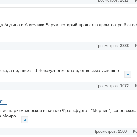
Просмотров:
2017
|
К
да Агутина и Анжелики Варум, который прошел в драмтеатре 6 октя
Просмотров:
2888
|
К
декада подписки. В Новокузнецке она идет весьма успешно.
Просмотров:
1072
|
К
...
ние парикмахерской в начале Франкфурта - “Мерлин”, сопровож
н Монро.
Просмотров:
2568
|
Ко