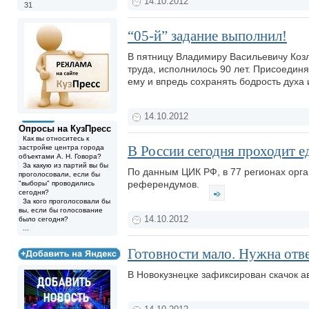
14.10.2012
31
“05-й” задание выполнил!
В пятницу Владимиру Васильевичу Козл
труда, исполнилось 90 лет. Присоедин
ему и впредь сохранять бодрость духа
14.10.2012
Опросы на КузПресс
Как вы относитесь к
В России сегодня проходит 
застройке центра города
объектами А. Н. Говора?
За какую из партий вы бы
По данным ЦИК РФ, в 77 регионах орга
проголосовали, если бы
референдумов.
"выборы" проводились
сегодня?
За кого проголосовали бы
вы, если бы голосование
14.10.2012
было сегодня?
...
Готовности мало. Нужна отв
В Новокузнецке зафиксирован скачок а