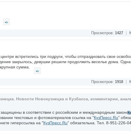
Просмотров:
1427
|
К
центре встретились три подруги, чтобы отпраздновать свое освобо
едение закрылось, девушки решили продолжить веселье дома. Одна
 крупная сумма.
Просмотров:
1918
|
К
ецка. Новости Новокузнецка и Кузбасса, комментарии, анали
, защищены в соответствии с российским и международным законо
К
овании текстовых и фотоматериалов ссылка на "
КузПресс.Ru
" обяз
нете гиперссылка на "
КузПресс.Ru
" обязательна. Тел. 8-951-226-04