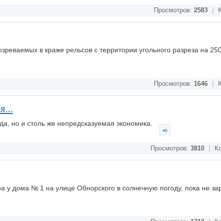
Просмотров:
2583
|
К
зреваемых в краже рельсов с территории угольного разреза на 250
Просмотров:
1646
|
К
...
года, но и столь же непредсказуемая экономика.
Просмотров:
3810
|
Ко
ра у дома № 1 на улице Обнорского в солнечную погоду, пока не з