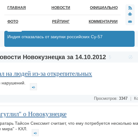
ГЛАВНАЯ
НОВОСТИ
ОФИЦИАЛЬНО
ФОТО
РЕЙТИНГ
КОММЕНТАРИИ
Индия отказалась от закупки российских Су-57
овости Новокузнецка за 14.10.2012
л на людей из-за открепительных
з нарушений.
Просмотров:
3347
|
Ко
агуглил" о Новокузнецке
ратарь Тайсон Секссмит считает, что ему потребуется несколько ма
е мира" - КХЛ.