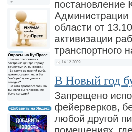
постановление 
31
Администрации 
области от 13.1
активизации ра
транспортного н
Опросы на КузПресс
Как вы относитесь к
14.12.2009
застройке центра города
объектами А. Н. Говора?
За какую из партий вы бы
проголосовали, если бы
В Новый год б
"выборы" проводились
сегодня?
За кого проголосовали бы
вы, если бы голосование
Запрещено испо
было сегодня?
...
фейерверков, бе
любой другой пи
помещениях, где