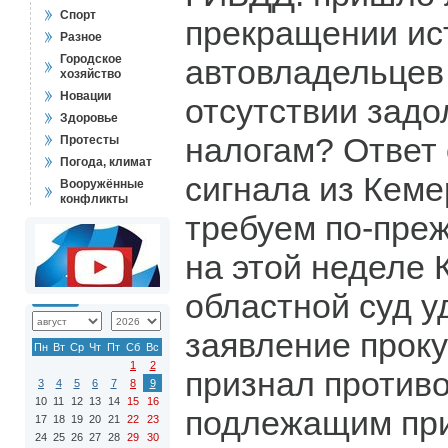
Спорт
прекращении ис
Разное
Городское
автовладельцев
хозяйство
Новации
отсутствии задо
Здоровье
налогам? Ответ
Протесты
Погода, климат
сигнала из Кеме
Вооружённые
конфликты
требуем по-преж
на этой неделе
областной суд 
заявление проку
Пн
Вт
Ср
Чт
Пт
Сб
Вс
1
2
признал против
3
4
5
6
7
8
9
10
11
12
13
14
15
16
подлежащим пр
17
18
19
20
21
22
23
24
25
26
27
28
29
30