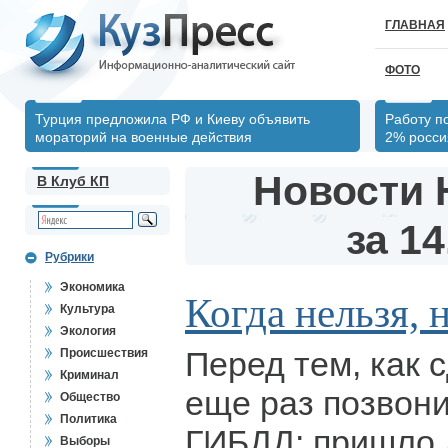
ГЛАВНАЯ
ФОТО
Турция предложила РФ и Киеву объявить
Работу п
мораторий на военные действия
2% росси
Новости 
В Клуб КП
за 14
Рубрики
Экономика
Когда нельзя, 
Культура
Экология
Перед тем, как 
Происшествия
Криминал
еще раз позвони
Общество
Политика
ГИБДД: пришло 
Выборы