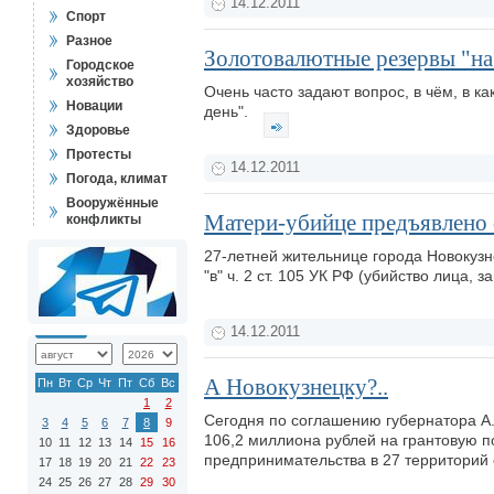
14.12.2011
Спорт
Разное
Золотовалютные резервы "на
Городское
хозяйство
Очень часто задают вопрос, в чём, в к
Новации
день".
Здоровье
Протесты
14.12.2011
Погода, климат
Вооружённые
Матери-убийце предъявлено
конфликты
27-летней жительнице города Новокуз
"в" ч. 2 ст. 105 УК РФ (убийство лица
14.12.2011
А Новокузнецку?..
Пн
Вт
Ср
Чт
Пт
Сб
Вс
1
2
Сегодня по соглашению губернатора А.
3
4
5
6
7
8
9
106,2 миллиона рублей на грантовую 
10
11
12
13
14
15
16
предпринимательства в 27 территорий
17
18
19
20
21
22
23
24
25
26
27
28
29
30