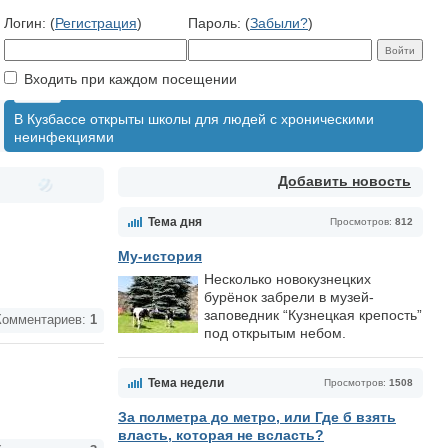
Логин: (
Регистрация
)
Пароль: (
Забыли?
)
Входить при каждом посещении
В Кузбассе открыты школы для людей с хроническими
неинфекциями
Добавить новость
Тема дня
Просмотров:
812
Му-история
Несколько новокузнецких
бурёнок забрели в музей-
заповедник “Кузнецкая крепость”
омментариев:
1
под открытым небом.
Тема недели
Просмотров:
1508
За полметра до метро, или Где б взять
власть, которая не всласть?