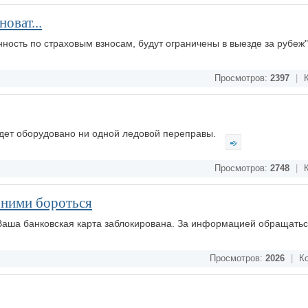
оват...
ость по страховым взносам, будут ограничены в выезде за рубеж
Просмотров:
2397
|
К
удет оборудовано ни одной ледовой переправы.
Просмотров:
2748
|
К
 ними бороться
аша банковская карта заблокирована. За информацией обращаться
Просмотров:
2026
|
Ко