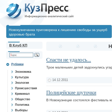
Новокузнечанка приговорена к лишению свободы за ущерб
здоровью брата
В Клуб КП
Н
Спасти не удалось...
Рубрики
Трое маленьких детей задохнулись уг
Экономика
Культура
14.12.2011
Экология
Происшествия
Полицейские шуточки
Криминал
Общество
В Новокузнецке состоялся фестиваль к
Политика
Выборы