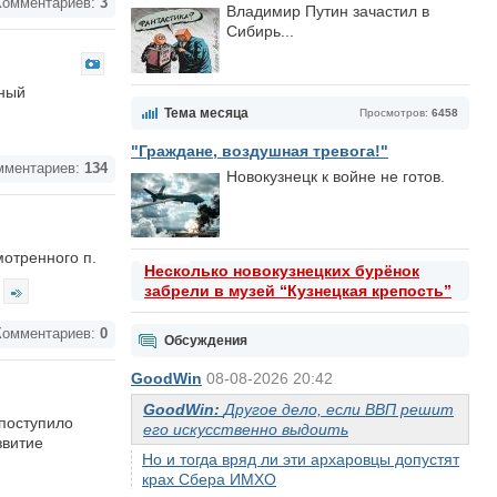
омментариев:
3
Владимир Путин зачастил в
Сибирь...
рный
Тема месяца
Просмотров:
6458
"Граждане, воздушная тревога!"
ментариев:
134
Новокузнецк к войне не готов.
отренного п.
Несколько новокузнецких бурёнок
забрели в музей “Кузнецкая крепость”
омментариев:
0
Обсуждения
GoodWin
08-08-2026 20:42
GoodWin:
Другое дело, если ВВП решит
 поступило
его искусственно выдоить
звитие
Но и тогда вряд ли эти архаровцы допустят
крах Сбера ИМХО