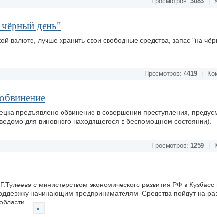
Просмотров:
3083
|
К
 чёрный день"
акой валюте, лучше хранить свои свободные средства, запас "на чё
Просмотров:
4419
|
Ком
 обвинение
нецка предъявлено обвинение в совершении преступления, предусм
, заведомо для виновного находящегося в беспомощном состоянии).
Просмотров:
1259
|
К
Г.Тулеева с министерством экономического развития РФ в Кузбасс
поддержку начинающим предпринимателям. Средства пойдут на ра
 области.