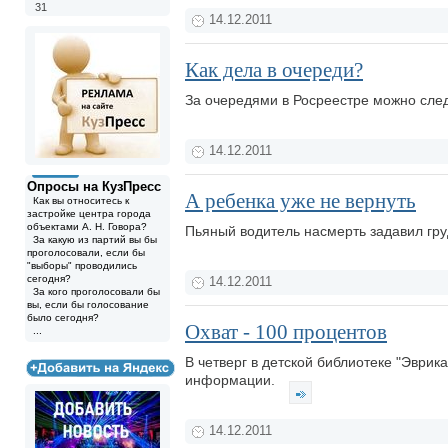
31
14.12.2011
Как дела в очереди?
За очередями в Росреестре можно след
14.12.2011
Опросы на КузПресс
А ребенка уже не вернуть
Как вы относитесь к
застройке центра города
объектами А. Н. Говора?
Пьяный водитель насмерть задавил гру
За какую из партий вы бы
проголосовали, если бы
"выборы" проводились
сегодня?
14.12.2011
За кого проголосовали бы
вы, если бы голосование
было сегодня?
Охват - 100 процентов
...
В четверг в детской библиотеке "Эврик
информации.
14.12.2011