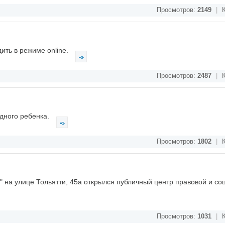
Просмотров:
2149
|
К
ить в режиме online.
Просмотров:
2487
|
К
дного ребенка.
Просмотров:
1802
|
К
а" на улице Тольятти, 45а открылся публичный центр правовой и с
Просмотров:
1031
|
К