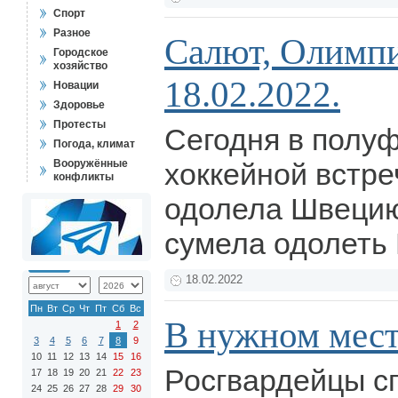
Спорт
Разное
Салют, Олимпи
Городское
хозяйство
18.02.2022.
Новации
Здоровье
Протесты
Сегодня в полу
Погода, климат
Вооружённые
хоккейной встре
конфликты
одолела Швецию
сумела одолеть
18.02.2022
Пн
Вт
Ср
Чт
Пт
Сб
Вс
В нужном мес
1
2
3
4
5
6
7
8
9
10
11
12
13
14
15
16
Росгвардейцы с
17
18
19
20
21
22
23
24
25
26
27
28
29
30