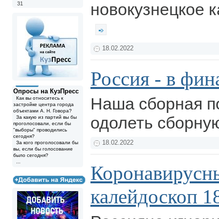
новокузнецкое к
31
18.02.2022
Россия - в фин
Опросы на КузПресс
Наша сборная п
Как вы относитесь к
застройке центра города
объектами А. Н. Говора?
одолеть сборну
За какую из партий вы бы
проголосовали, если бы
"выборы" проводились
сегодня?
18.02.2022
За кого проголосовали бы
вы, если бы голосование
было сегодня?
...
Коронавирусн
калейдоскоп 1