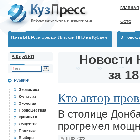
ГЛАВНАЯ
ФОТО
Из-за БПЛА загорелся Ильский НПЗ на Кубани
В Новоку
Новости 
В Клуб КП
за 18
Рубрики
Экономика
Кто автор пров
Культура
Экология
В столице Донб
Происшествия
Криминал
прогремел мощн
Общество
Политика
Выборы
18.02.2022