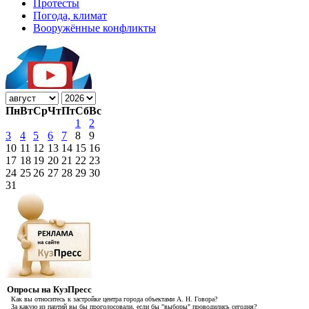
Протесты
Погода, климат
Вооружённые конфликты
Пн
Вт
Ср
Чт
Пт
Сб
Вс
1
2
3
4
5
6
7
8
9
10
11
12
13
14
15
16
17
18
19
20
21
22
23
24
25
26
27
28
29
30
31
Опросы на КузПресс
Как вы относитесь к застройке центра города объектами А. Н. Говора?
За какую из партий вы бы проголосовали, если бы "выборы" проводились сегодня?