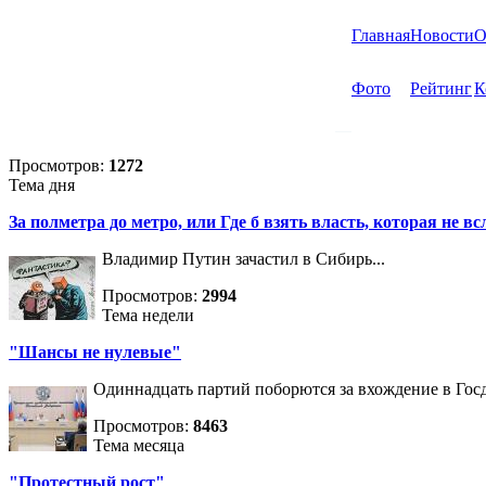
Главная
Новости
О
Фото
Рейтинг
К
Просмотров:
1272
Тема дня
За полметра до метро, или Где б взять власть, которая не вс
Владимир Путин зачастил в Сибирь...
Просмотров:
2994
Тема недели
"Шансы не нулевые"
Одиннадцать партий поборются за вхождение в Госд
Просмотров:
8463
Тема месяца
"Протестный рост"