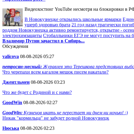
Видеохостинг YouTube несмотря на блокировки в РФ
В Новокузнецке открылись школьные ярмарки
Един
ущерб здоровью брата
21 год назад трагически пог
роддом Новокузнецка активно ремонтируется, открытие - осен
электрохимзащиты
Стобалльники ЕГЭ не могут поступить на бю
Владимир Путин зачастил в Сибирь...
Обсуждения
valicova
08-08-2026 05:27
петросян-месный:
Журавлев это Терешкова предстоящих выбор
Что черепахи всем кагалом мешок писем накатали?
Джентльмен
08-08-2026 03:23
Что же будет с Родиной и с нами?
GoodWin
08-08-2026 02:27
GoodWin:
Кузнецов икать не перестает ни днем ни ночью! :)
Никак "кормильца" не забудет родной Новокузнецк
Нюська
08-08-2026 02:23