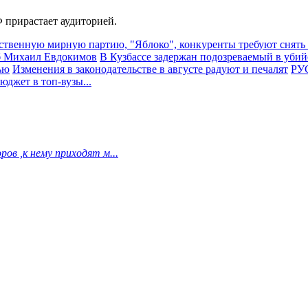
 прирастает аудиторией.
ственную мирную партию, "Яблоко", конкуренты требуют снять
иб Михаил Евдокимов
В Кузбассе задержан подозреваемый в убий
ью
Изменения в законодательстве в августе радуют и печалят
РУС
джет в топ-вузы...
ов ,к нему приходят м...