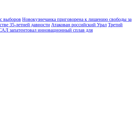
 с выборов
Новокузнечанка приговорена к лишению свободы за
стве 35-летней давности
Атакован российский Урал
Третий
АЛ запатентовал инновационный сплав для