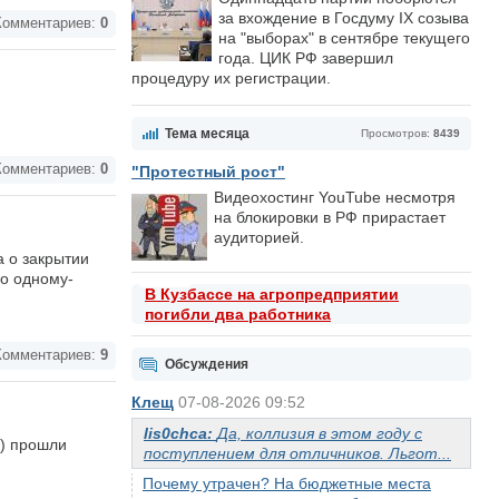
за вхождение в Госдуму IX созыва
омментариев:
0
на "выборах" в сентябре текущего
года. ЦИК РФ завершил
процедуру их регистрации.
Тема месяца
Просмотров:
8439
омментариев:
0
"Протестный рост"
Видеохостинг YouTube несмотря
на блокировки в РФ прирастает
аудиторией.
 о закрытии
по одному-
В Кузбассе на агропредприятии
погибли два работника
омментариев:
9
Обсуждения
Клещ
07-08-2026 09:52
lis0chca:
Да, коллизия в этом году с
") прошли
поступлением для отличников. Льгот...
Почему утрачен? На бюджетные места