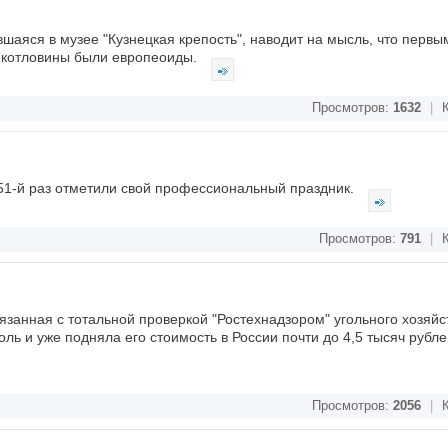
шаяся в музее "Кузнецкая крепость", наводит на мысль, что первы
 котловины были европеоиды.
Просмотров:
1632
|
К
 51-й раз отметили свой профессиональный праздник.
Просмотров:
791
|
К
язанная с тотальной проверкой "Ростехнадзором" угольного хозяйс
ль и уже подняла его стоимость в России почти до 4,5 тысяч рублей
Просмотров:
2056
|
К