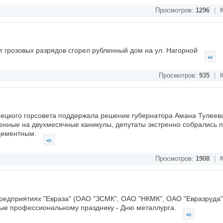
Просмотров:
1296
|
К
от грозовых разрядов сгорел рубленный дом на ул. Нагорной
Просмотров:
935
|
К
нецкого горсовета поддержала решение губернатора Амана Тулеева
енные на двухмесячные каникулы, депутаты экстренно собрались 
 цементным.
Просмотров:
1908
|
К
предприятиях "Евраза" (ОАО "ЗСМК", ОАО "НКМК", ОАО "Евразруда
ые профессиональному празднику - Дню металлурга.