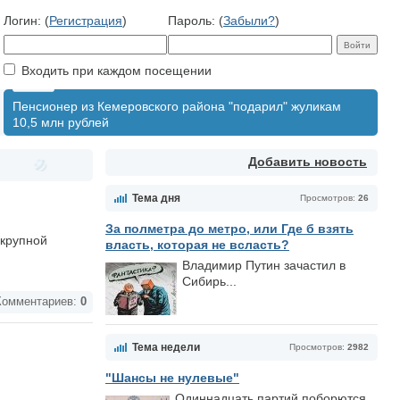
Логин: (
Регистрация
)
Пароль: (
Забыли?
)
Входить при каждом посещении
Пенсионер из Кемеровского района "подарил" жуликам
10,5 млн рублей
Добавить новость
Тема дня
Просмотров:
26
За полметра до метро, или Где б взять
 крупной
власть, которая не всласть?
Владимир Путин зачастил в
Сибирь...
омментариев:
0
Тема недели
Просмотров:
2982
"Шансы не нулевые"
Одиннадцать партий поборются