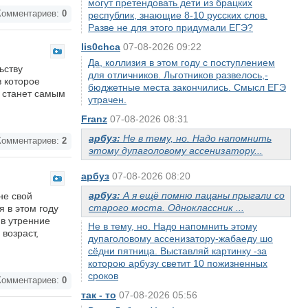
могут претендовать дети из брацких
омментариев:
0
республик, знающие 8-10 русских слов.
Разве не для этого придумали ЕГЭ?
lis0chca
07-08-2026 09:22
Да, коллизия в этом году с поступлением
ьству
для отличников. Льготников развелось,-
 которое
бюджетные места закончились. Смысл ЕГЭ
 станет самым
утрачен.
Franz
07-08-2026 08:31
арбуз:
Не в тему, но. Надо напомнить
омментариев:
2
этому дупаголовому ассенизатору...
арбуз
07-08-2026 08:20
арбуз:
А я ещё помню пацаны прыгали со
не свой
старого моста. Одноклассник ...
 в этом году
 в утренние
Не в тему, но. Надо напомнить этому
возраст,
дупаголовому ассенизатору-жабаеду шо
сёдни пятница. Выставляй картинку -за
которою арбузу светит 10 пожизненных
сроков
омментариев:
0
так - то
07-08-2026 05:56