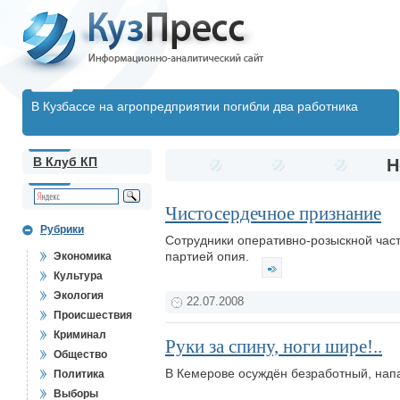
В Кузбассе на агропредприятии погибли два работника
В Клуб КП
Н
Чистосердечное признание
Рубрики
Сотрудники оперативно-розыскной част
партией опия.
Экономика
Культура
Экология
22.07.2008
Происшествия
Криминал
Руки за спину, ноги шире!..
Общество
В Кемерове осуждён безработный, нап
Политика
Выборы