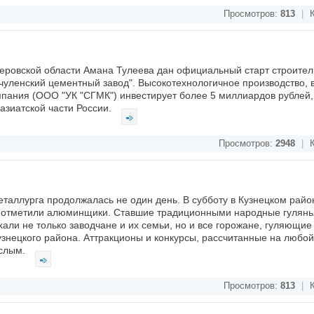
Просмотров:
813
|
К
меровской области Амана Тулеева дан официальный старт строител
уленский цементный завод". Высокотехнологичное производство, в
мпания (ООО "УК "СГМК") инвестирует более 5 миллиардов рублей,
зиатской части России.
Просмотров:
2948
|
К
таллурга продолжалась не один день. В субботу в Кузнецком райо
м отметили алюминщики. Ставшие традиционными народные гулянья
ли не только заводчане и их семьи, но и все горожане, гуляющие
знецкого района. Аттракционы и конкурсы, рассчитанные на любой 
ослым.
Просмотров:
813
|
К