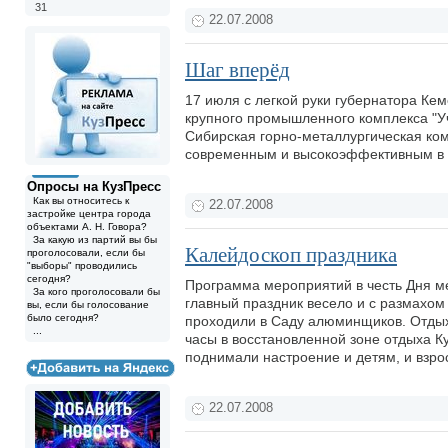
31
22.07.2008
Шаг вперёд
17 июля с легкой руки губернатора Ке
крупного промышленного комплекса "Уч
Сибирская горно-металлургическая ко
современным и высокоэффективным в а
Опросы на КузПресс
Как вы относитесь к
22.07.2008
застройке центра города
объектами А. Н. Говора?
За какую из партий вы бы
Калейдоскоп праздника
проголосовали, если бы
"выборы" проводились
сегодня?
Программа мероприятий в честь Дня ме
За кого проголосовали бы
главный праздник весело и с размахо
вы, если бы голосование
было сегодня?
проходили в Саду алюминщиков. Отдыха
...
часы в восстановленной зоне отдыха Ку
поднимали настроение и детям, и взр
22.07.2008