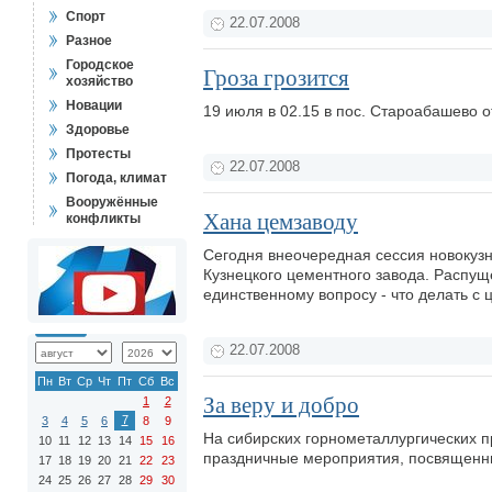
Спорт
22.07.2008
Разное
Городское
Гроза грозится
хозяйство
Новации
19 июля в 02.15 в пос. Староабашево 
Здоровье
Протесты
22.07.2008
Погода, климат
Вооружённые
Хана цемзаводу
конфликты
Сегодня внеочередная сессия новокуз
Кузнецкого цементного завода. Распущ
единственному вопросу - что делать с
22.07.2008
Пн
Вт
Ср
Чт
Пт
Сб
Вс
За веру и добро
1
2
7
3
4
5
6
8
9
На сибирских горнометаллургических 
10
11
12
13
14
15
16
праздничные мероприятия, посвященн
17
18
19
20
21
22
23
24
25
26
27
28
29
30