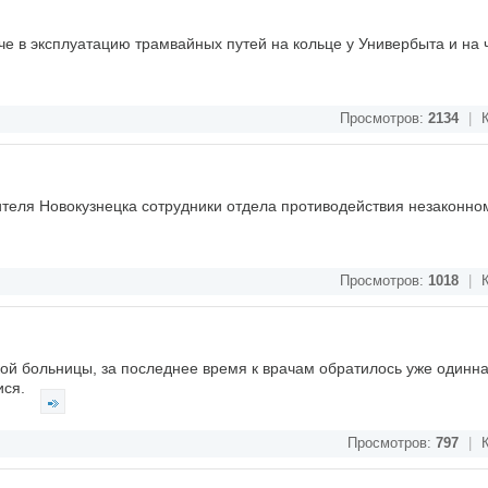
че в эксплуатацию трамвайных путей на кольце у Универбыта и на 
Просмотров:
2134
|
К
теля Новокузнецка сотрудники отдела противодействия незаконно
Просмотров:
1018
|
К
ой больницы, за последнее время к врачам обратилось уже одинна
ися.
Просмотров:
797
|
К