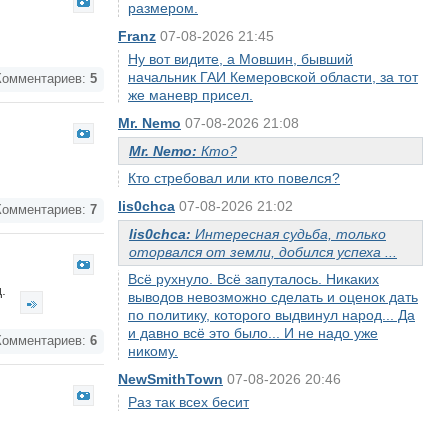
размером.
Franz
07-08-2026 21:45
Ну вот видите, а Мовшин, бывший
начальник ГАИ Кемеровской области, за тот
омментариев:
5
же маневр присел.
Mr. Nemo
07-08-2026 21:08
Mr. Nemo:
Кто?
Кто стребовал или кто повелся?
lis0chca
07-08-2026 21:02
омментариев:
7
lis0chca:
Интересная судьба, только
оторвался от земли, добился успеха ...
Всё рухнуло. Всё запуталось. Никаких
д.
выводов невозможно сделать и оценок дать
по политику, которого выдвинул народ... Да
и давно всё это было... И не надо уже
омментариев:
6
никому.
NewSmithTown
07-08-2026 20:46
Раз так всех бесит