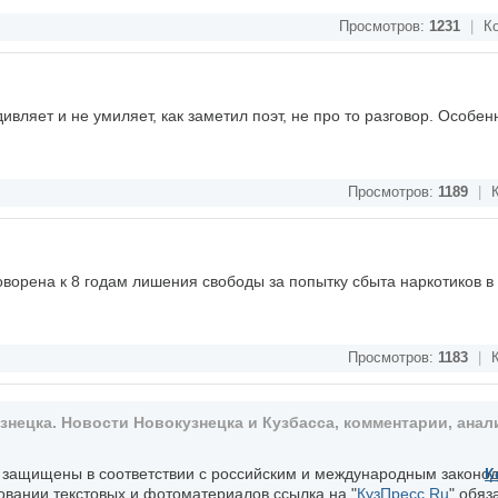
Просмотров:
1231
|
Ко
дивляет и не умиляет, как заметил поэт, не про то разговор. Особен
Просмотров:
1189
|
К
ворена к 8 годам лишения свободы за попытку сбыта наркотиков в
Просмотров:
1183
|
К
ецка. Новости Новокузнецка и Кузбасса, комментарии, анали
, защищены в соответствии с российским и международным законо
К
овании текстовых и фотоматериалов ссылка на "
КузПресс.Ru
" обяз