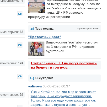
омментариев:
4
за вхождение в Госдуму IX созыва
на "выборах" в сентябре текущего
года. ЦИК РФ завершил
процедуру их регистрации.
Тема месяца
Просмотров:
8456
мментариев:
32
"Протестный рост"
Видеохостинг YouTube несмотря
на блокировки в РФ прирастает
аудиторией.
Стобалльники ЕГЭ не могут поступить
ментариев:
124
на бюджет в топ-вузы...
Обсуждения
valicova
08-08-2026 00:37
Уже и Китай понял, что мир завоевывают
мментариев:
16
товарами, а не отчуждают территории.
Только Раха все еще хочет раздуться как
африканская лягушка и всех напугать