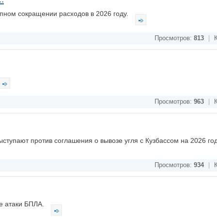
упном сокращении расходов в 2026 году.
Просмотров:
813
|
К
Просмотров:
963
|
К
ыступают против соглашения о вывозе угля с Кузбассом на 2026 го
Просмотров:
934
|
К
е атаки БПЛА.