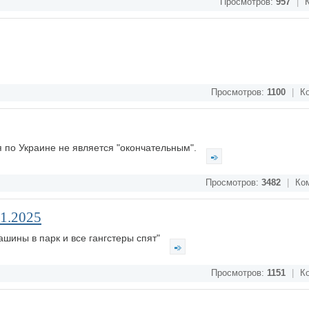
Просмотров:
957
|
К
Просмотров:
1100
|
Ко
я по Украине не является "окончательным".
Просмотров:
3482
|
Ком
11.2025
ашины в парк и все гангстеры спят"
Просмотров:
1151
|
Ко
.