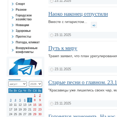
23.11.2025
Спорт
Разное
Наоко наконец отпустили
Городское
хозяйство
Вместе с гитаристом...
Новации
Здоровье
23.11.2025
Протесты
Погода, климат
Путь к миру
Вооружённые
конфликты
Трамп заявил, что план урегулировани
23.11.2025
Старые песни о главном. 23.
"Красавицы уже лишились своих чар, м
Пн
Вт
Ср
Чт
Пт
Сб
Вс
1
2
7
3
4
5
6
8
9
23.11.2025
10
11
12
13
14
15
16
17
18
19
20
21
22
23
24
25
26
27
28
29
30
Готовятся экономить. На нас..