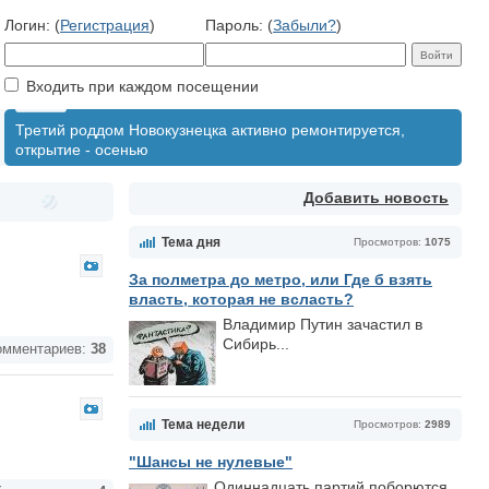
Логин: (
Регистрация
)
Пароль: (
Забыли?
)
Входить при каждом посещении
Третий роддом Новокузнецка активно ремонтируется,
открытие - осенью
Добавить новость
Тема дня
Просмотров:
1075
За полметра до метро, или Где б взять
власть, которая не всласть?
Владимир Путин зачастил в
Сибирь...
мментариев:
38
Тема недели
Просмотров:
2989
"Шансы не нулевые"
Одиннадцать партий поборются