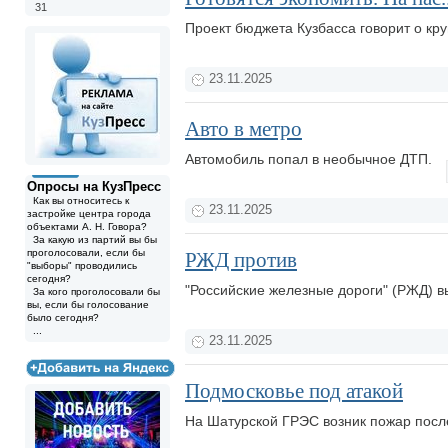
31
Проект бюджета Кузбасса говорит о кр
23.11.2025
Авто в метро
Автомобиль попал в необычное ДТП.
Опросы на КузПресс
Как вы относитесь к
23.11.2025
застройке центра города
объектами А. Н. Говора?
За какую из партий вы бы
проголосовали, если бы
РЖД против
"выборы" проводились
сегодня?
"Российские железные дороги" (РЖД) в
За кого проголосовали бы
вы, если бы голосование
было сегодня?
...
23.11.2025
Подмосковье под атакой
На Шатурской ГРЭС возник пожар посл