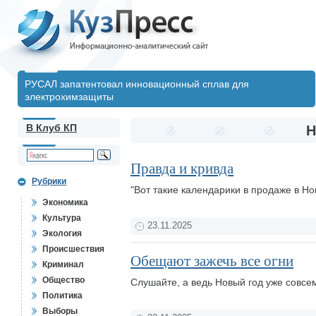
РУСАЛ запатентовал инновационный сплав для
электрохимзащиты
В Клуб КП
Н
Правда и кривда
Рубрики
"Вот такие календарики в продаже в Но
Экономика
Культура
23.11.2025
Экология
Происшествия
Обещают зажечь все огни
Криминал
Общество
Слушайте, а ведь Новый год уже совсе
Политика
Выборы