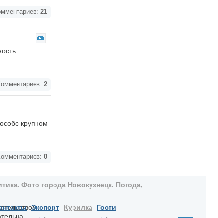
мментариев:
21
ность
омментариев:
2
 особо крупном
омментариев:
0
тика. Фото города Новокузнецк. Погода,
дательством
онтакты
Экспорт
Курилка
Гости
ательна.