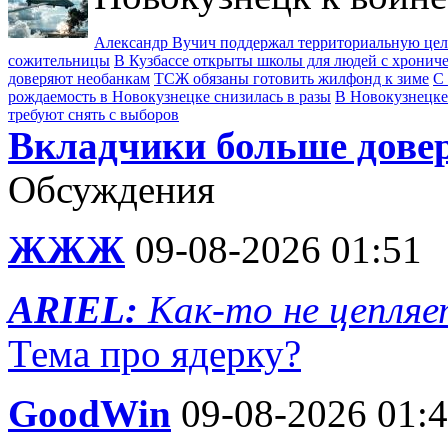
Александр Вучич поддержал территориальную це
сожительницы
В Кузбассе открыты школы для людей с хрони
доверяют необанкам
ТСЖ обязаны готовить жилфонд к зиме
С 
рождаемость в Новокузнецке снизилась в разы
В Новокузнецке
требуют снять с выборов
Вкладчики больше дове
Обсуждения
ЖЖЖ
09-08-2026 01:51
ARIEL:
Как-то не цепляе
Тема про ядерку?
GoodWin
09-08-2026 01: