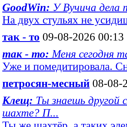
GoodWin:
У Вучича дела 
На двух стульях не усиди
так - то
09-08-2026 00:13
так - то:
Меня сегодня т
Уже и помедитировала. Сна
петросян-месный
08-08-2
Клещ:
Ты знаешь другой
шахте? П...
Ты же шахтёр ,а таких эл