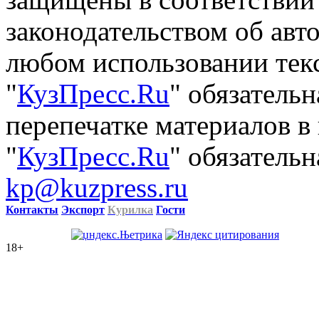
защищены в соответствии
законодательством об авт
любом использовании тек
"
КузПресс.Ru
" обязатель
перепечатке материалов в
"
КузПресс.Ru
" обязательн
kp@kuzpress.ru
Контакты
Экспорт
Курилка
Гости
18+