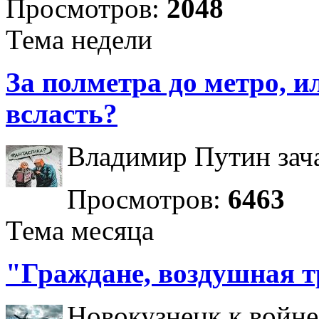
Просмотров:
2048
Тема недели
За полметра до метро, ил
всласть?
Владимир Путин зача
Просмотров:
6463
Тема месяца
"Граждане, воздушная т
Новокузнецк к войне 