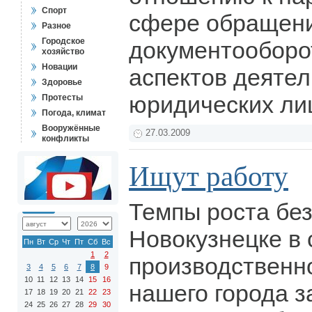
Спорт
сфере обращени
Разное
Городское
документооборот
хозяйство
Новации
аспектов деяте
Здоровье
юридических ли
Протесты
Погода, климат
Вооружённые
27.03.2009
конфликты
Ищут работу
Темпы роста бе
Новокузнецке в 
Пн
Вт
Ср
Чт
Пт
Сб
Вс
1
2
производственн
3
4
5
6
7
8
9
10
11
12
13
14
15
16
нашего города з
17
18
19
20
21
22
23
24
25
26
27
28
29
30