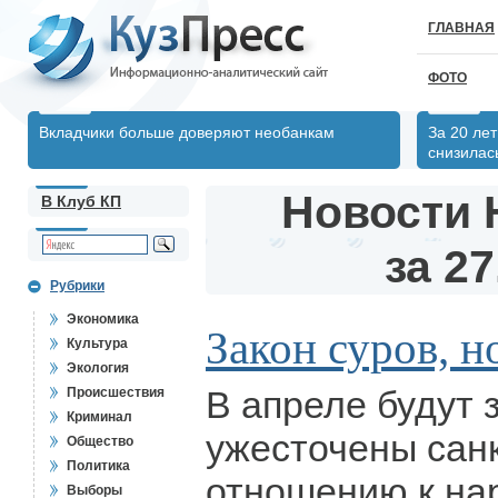
ГЛАВНАЯ
ФОТО
Вкладчики больше доверяют необанкам
За 20 ле
снизилас
Новости 
В Клуб КП
за 27
Рубрики
Экономика
Закон суров, но
Культура
Экология
В апреле будут 
Происшествия
Криминал
ужесточены сан
Общество
Политика
отношению к на
Выборы