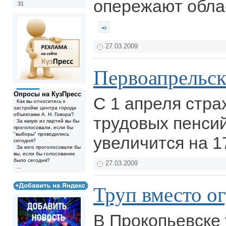
опережают обла
31
27.03.2009
Первоапрельск
Опросы на КузПресс
С 1 апреля стра
Как вы относитесь к
застройке центра города
объектами А. Н. Говора?
трудовых пенси
За какую из партий вы бы
проголосовали, если бы
"выборы" проводились
увеличится на 1
сегодня?
За кого проголосовали бы
вы, если бы голосование
было сегодня?
27.03.2009
...
Труп вместо о
В Прокопьевске 