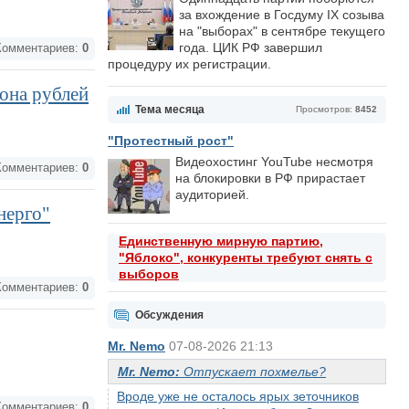
за вхождение в Госдуму IX созыва
на "выборах" в сентябре текущего
года. ЦИК РФ завершил
омментариев:
0
процедуру их регистрации.
она рублей
Тема месяца
Просмотров:
8452
"Протестный рост"
Видеохостинг YouTube несмотря
омментариев:
0
на блокировки в РФ прирастает
аудиторией.
нерго"
Единственную мирную партию,
"Яблоко", конкуренты требуют снять с
выборов
омментариев:
0
Обсуждения
Mr. Nemo
07-08-2026 21:13
Mr. Nemo:
Отпускает похмелье?
Вроде уже не осталось ярых зеточников
омментариев:
0