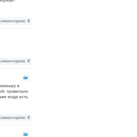
дефицит
омментариев:
0
омментариев:
0
ремьеру в
ей, правильно
же когда есть
омментариев:
0