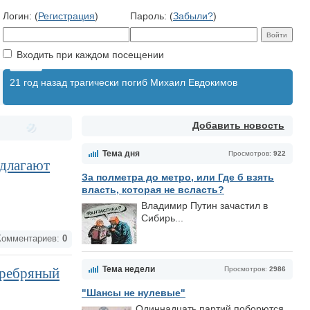
Логин: (
Регистрация
)
Пароль: (
Забыли?
)
Входить при каждом посещении
21 год назад трагически погиб Михаил Евдокимов
Добавить новость
Тема дня
Просмотров:
922
едлагают
За полметра до метро, или Где б взять
власть, которая не всласть?
Владимир Путин зачастил в
Сибирь...
омментариев:
0
Тема недели
еребряный
Просмотров:
2986
"Шансы не нулевые"
Одиннадцать партий поборются