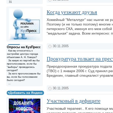
31
Когда уезжают друзья
Хоккейный "Металлург" нас нынче не рад
Поэтому (и не только поэтому) многие
питерского СКА, именуя его меж собой
"медальная" задача. Всем интересно: 
30.11.2005
Опросы на КузПресс
Как вы относитесь к
застройке центра города
объектами А. Н. Говора?
Прокуратура толкает на прес
За какую из партий вы бы
проголосовали, если бы
Природоохранная прокуратура подала и
"выборы" проводились
сегодня?
(ТВО) с 1 января 2006 г. Суд принял 
За кого проголосовали бы
Бредихин, главный специалист управл
вы, если бы голосование
было сегодня?
...
30.11.2005
Участковый в дефиците
Участковый терапевт... К его помощи 