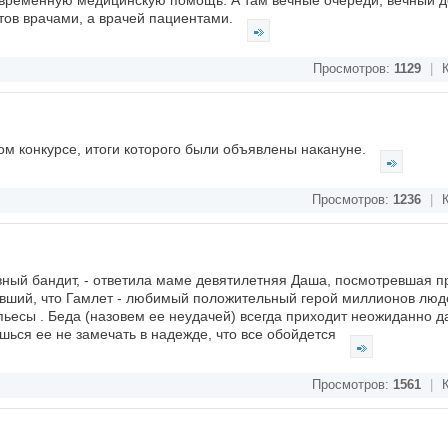
евременную медицинскую помощь. А там вечные очереди, вечный 
тов врачами, а врачей пациентами.
Просмотров:
1129
|
К
ом конкурсе, итоги которого были объявлены накануне.
Просмотров:
1236
|
К
лавный бандит, - ответила маме девятилетняя Даша, посмотревшая п
авший, что Гамлет - любимый положительный герой миллионов люд
ьесы . Беда (назовем ее неудачей) всегда приходит неожиданно да
шься ее не замечать в надежде, что все обойдется
Просмотров:
1561
|
К