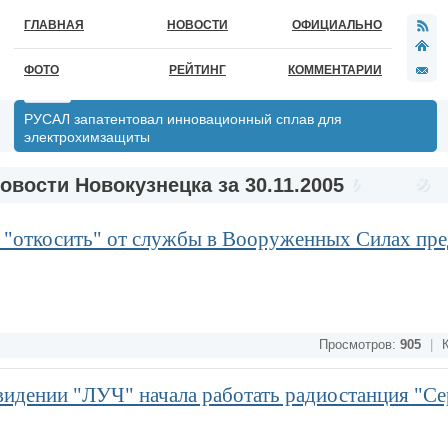
ГЛАВНАЯ
НОВОСТИ
ОФИЦИАЛЬНО
ФОТО
РЕЙТИНГ
КОММЕНТАРИИ
РУСАЛ запатентовал инновационный сплав для
электрохимзащиты
овости Новокузнецка за 30.11.2005
б "откосить" от службы в Вооруженных Силах пр
Просмотров:
905
|
К
евидении "ЛУЧ" начала работать радиостанция "С