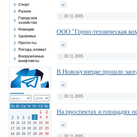
Спорт
Разное
30.11.2005
Городское
хозяйство
Новации
ООО "Горно-техническая ком
Здоровье
Протесты
Погода, климат
Вооружённые
30.11.2005
конфликты
В Новокузнецке прошло засе
30.11.2005
Пн
Вт
Ср
Чт
Пт
Сб
Вс
На проспектах и площадях п
1
2
7
3
4
5
6
8
9
10
11
12
13
14
15
16
17
18
19
20
21
22
23
24
25
26
27
28
29
30
30.11.2005