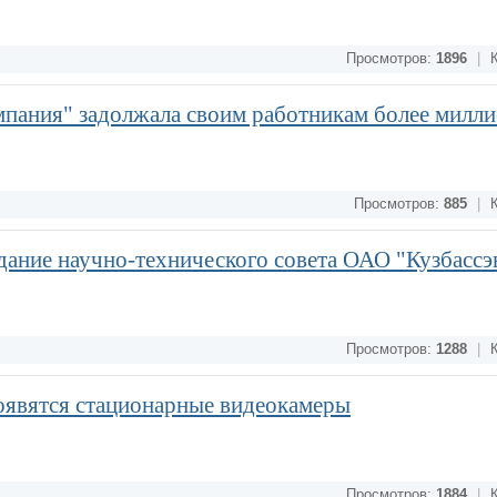
Просмотров:
1896
|
К
пания" задолжала своим работникам более милли
Просмотров:
885
|
К
дание научно-технического совета ОАО "Кузбассэ
Просмотров:
1288
|
К
оявятся стационарные видеокамеры
Просмотров:
1884
|
К