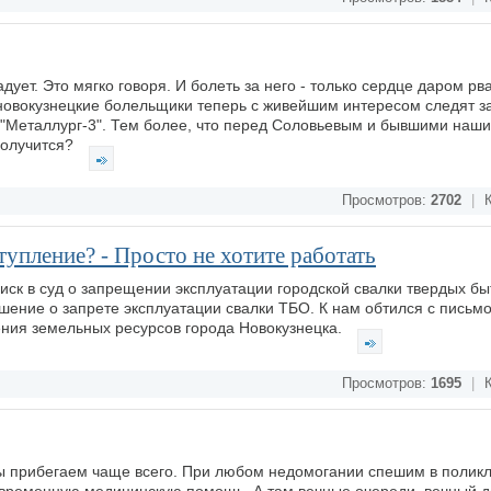
ует. Это мягко говоря. И болеть за него - только сердце даром рва
 новокузнецкие болельщики теперь с живейшим интересом следят з
 "Металлург-3". Тем более, что перед Соловьевым и бывшими наши
получится?
Просмотров:
2702
|
К
тупление? - Просто не хотите работать
ск в суд о запрещении эксплуатации городской свалки твердых бы
решение о запрете эксплуатации свалки ТБО. К нам обтился с письм
ения земельных ресурсов города Новокузнецка.
Просмотров:
1695
|
К
мы прибегаем чаще всего. При любом недомогании спешим в поликл