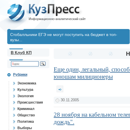
Стобалльники ЕГЭ не могут поступить на бюджет в топ-
вузы...
В Клуб КП
Н
Еще один, легальный, спосо
Рубрики
юношам милиционеры
Экономика
Культура
Экология
30.11.2005
Происшествия
Криминал
28 ноября на кабельном тел
Общество
дождь".
Политика
Выборы