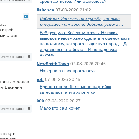
среди артистов. Или ошибаюсь?
lis0chca
07-08-2026 21:02
lis0chca:
Интересная судьба, только
ть.
оторвался от земли, добился успеха ...
а игрой
Всё рухнуло. Всё запуталось. Никаких
ми стоит
выводов невозможно сделать и оценок дать
по политику, которого выдвинул народ... Да
и давно всё это было... И не надо уже
никому.
омментариев:
0
NewSmithTown
07-08-2026 20:46
Наверно за них проголосую
rob
07-08-2026 20:45
товых отходов
Единственная боле мене партийка
ом Василий
затесалась, а эти жлопятся
000
07-08-2026 20:27
Мало кто сам хочет
омментариев:
0
инику в