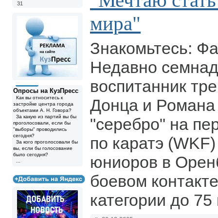
"Мечтаю стат
31
мира"
Знакомьтесь: Фа
Недавно семнад
воспитанник тр
Опросы на КузПресс
Как вы относитесь к
Донца и Романа
застройке центра города
объектами А. Н. Говора?
За какую из партий вы бы
"серебро" на пе
проголосовали, если бы
"выборы" проводились
сегодня?
по каратэ (WKF)
За кого проголосовали бы
вы, если бы голосование
было сегодня?
юниоров в Оренб
...
боевом контакте
категории до 75