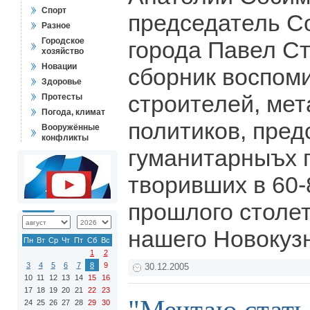
Спорт
председатель С
Разное
Городское
города Павел Ст
хозяйство
Новации
сборник воспом
Здоровье
строителей, мет
Протесты
Погода, климат
политиков, пред
Вооружённые
конфликты
гуманитарныъх 
творивших в 60-
прошлого столет
нашего Новокуз
Пн
Вт
Ср
Чт
Пт
Сб
Вс
1
2
3
4
5
6
7
8
9
30.12.2005
10
11
12
13
14
15
16
17
18
19
20
21
22
23
24
25
26
27
28
29
30