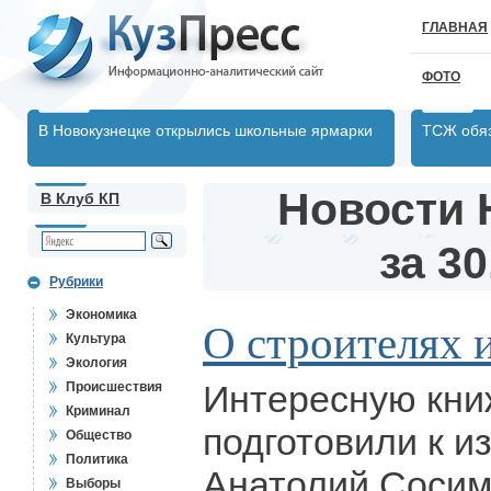
ГЛАВНАЯ
ФОТО
В Новокузнецке открылись школьные ярмарки
ТСЖ обяз
Новости 
В Клуб КП
за 30
Рубрики
Экономика
О строителях и
Культура
Экология
Интересную кни
Происшествия
Криминал
подготовили к 
Общество
Политика
Анатолий Сосим
Выборы