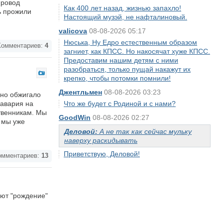
провод
Как 400 лет назад, жизнью запахло!
ь прожили
Настоящий музэй, не нафталиновый.
valicova
08-08-2026 05:17
Нюська, Ну Едро естественным образом
омментариев:
4
загниет, как КПСС. Но накосячат хуже КПСС.
Предоставим нашим детям с ними
разобраться, только пущай накажут их
крепко, чтобы потомки помнили!
Джентльмен
08-08-2026 03:23
оно обжигало
 авария на
Что же будет с Родиной и с нами?
ственникам. Мы
GoodWin
08-08-2026 02:27
 мы уже
Деловой:
А не так как сейчас мульку
наверху раскидывать
Приветствую, Деловой!
мментариев:
13
ают "рождение"