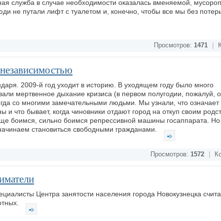
ная служба в случае необходимости оказалась вменяемой, мусоро
и не путали лифт с туалетом и, конечно, чтобы все мы без потер
Просмотров:
1471
|
К
и независимостью
даря. 2009-й год уходит в историю. В уходящем году было много
вали мертвенное дыхание кризиса (в первом полугодии, пожалуй, 
гда со многими замечательными людьми. Мы узнали, что означает
ы и что бывает, когда чиновники отдают город на откуп своим род
 еще боимся, сильно боимся репрессивной машины госаппарата. Но
, начинаем становиться свободными гражданами.
Просмотров:
1572
|
Ко
ниматели
ециалисты Центра занятости населения города Новокузнецка счит
отных.