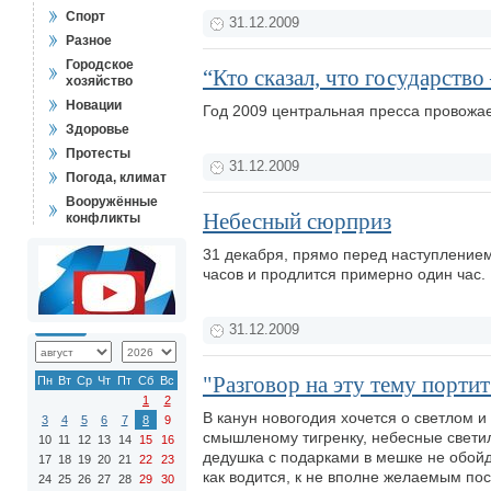
Спорт
31.12.2009
Разное
Городское
“Кто сказал, что государство 
хозяйство
Новации
Год 2009 центральная пресса провожа
Здоровье
Протесты
31.12.2009
Погода, климат
Вооружённые
Небесный сюрприз
конфликты
31 декабря, прямо перед наступлением
часов и продлится примерно один час.
31.12.2009
"Разговор на эту тему порти
Пн
Вт
Ср
Чт
Пт
Сб
Вс
1
2
В канун новогодия хочется о светлом и
3
4
5
6
7
8
9
смышленому тигренку, небесные свети
10
11
12
13
14
15
16
дедушка с подарками в мешке не обойде
17
18
19
20
21
22
23
как водится, к не вполне желаемым по
24
25
26
27
28
29
30