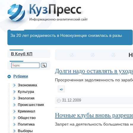
За 20 лет рождаемость в Новокузнецке снизилась в разы
В Клуб КП
Н
Долги надо оставлять в уход
Рубрики
Просроченная задолженность по зарабо
Экономика
Культура
Экология
31.12.2009
Происшествия
Криминал
Ночные клубы вновь разреш
Общество
Запрет на деятельность большинства н
Политика
Выборы