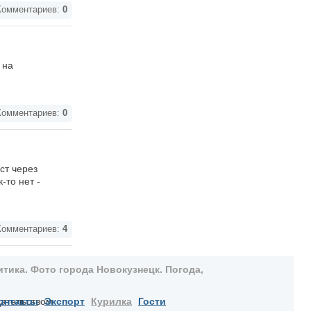
омментариев:
0
 на
омментариев:
0
ст через
-то нет -
омментариев:
4
тика. Фото города Новокузнецк. Погода,
дательством
онтакты
Экспорт
Курилка
Гости