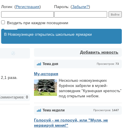
Логин: (
Регистрация
)
Пароль: (
Забыли?
)
Входить при каждом посещении
В Новокузнецке открылись школьные ярмарки
Добавить новость
Тема дня
Просмотров:
73
Му-история
2,1 раза.
Несколько новокузнецких
бурёнок забрели в музей-
заповедник “Кузнецкая крепость”
под открытым небом.
омментариев:
0
Тема недели
Просмотров:
1447
Голосуй - не голосуй, или "Муля, не
нервируй меня!"