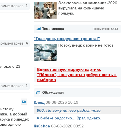
Электоральная кампания-2026
омментариев:
1
вырулила на финишную
прямую.
Тема месяца
Просмотров:
6443
"Граждане, воздушная тревога!"
омментариев:
4
Новокузнецк к войне не готов.
я около 23
Единственную мирную партию,
"Яблоко", конкуренты требуют снять с
выборов
омментариев:
1
Обсуждения
Клещ
08-08-2026 10:19
шистому
000:
Не вижу ничего радостного
дке, а добрый
А бибеке радостно... Враг, однако.
абуха приведет,
 новогоднюю
lis0chca
08-08-2026 09:52