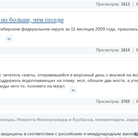
Просмотров:
1613
|
К
 но больше, чем соседи
Сибирском федеральном округе за 11 месяцев 2009 года, пришлась
и.
Просмотров:
1614
|
К
итатель газеты, отправившийся в морозный день с внучкой на мо
 поддержать водоплавающих на плаву: мол, обошли два моста, а уток
оды чего-то, похожего на мазут.
Просмотров:
2769
|
К
ецка. Новости Новокузнецка и Кузбасса, комментарии, анали
, защищены в соответствии с российским и международным законо
К