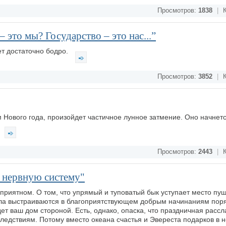
Просмотров:
1838
|
К
– это мы? Государство – это нас...”
ет достаточно бодро.
Просмотров:
3852
|
К
 Нового года, произойдет частичное лунное затмение. Оно начнетс
Просмотров:
2443
|
К
т нервную систему"
 приятном. О том, что упрямый и туповатый бык уступает место пу
ла выстраиваются в благоприятствующем добрым начинаниям поря
т ваш дом стороной. Есть, однако, опаска, что праздничная рассл
следствиям. Потому вместо океана счастья и Эвереста подарков в