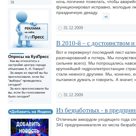
ночь логичнее пожелать, чтобы аварий
31
функционировал исправно, молодые люд
праздничную декаду.
31.12.2009
В 2010-й – с достоинством 
Вот и перевернут последний лист кален
Опросы на КузПресс
разочарований и потерь. Мы почувство
Как вы относитесь к
сильнее всего). Мы попрощались навсе
застройке центра города
крупнейшей гидроэлектростанции стран
объектами А. Н. Говора?
За какую из партий вы бы
стали немного другими. Мы, конечно,
проголосовали, если бы
пытаемся думать и говорить. А значит
"выборы" проводились
сегодня?
За кого проголосовали бы
вы, если бы голосование
31.12.2009
было сегодня?
...
Из безработных - в предпри
Отличным аккордом уходящего года сп
341 предпринимателя из числа безраб