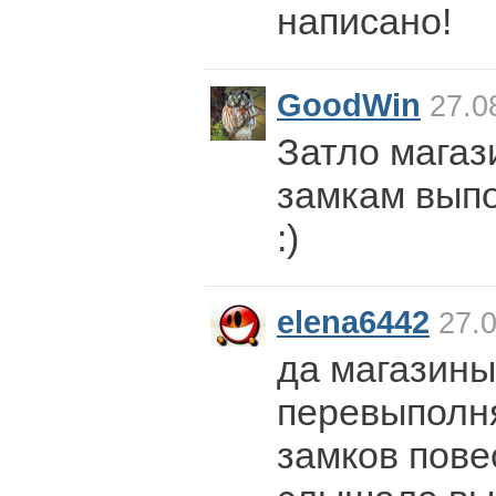
написано!
GoodWin
27.08
Затло магаз
замкам вып
:)
elena6442
27.0
да магазины
перевыполня
замков повес