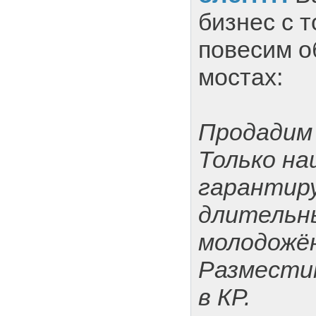
бизнес с т
повесим о
мостах:
Продадим 
Только на
гарантир
длительн
молодожё
Размести
в КР.