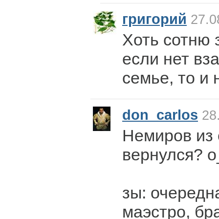
григорий
27.0
Хоть сотню 
если нет вз
семье, то и 
don_carlos
28.
Немиров из 
вернулся? о
зы: очередн
маэстро, бр