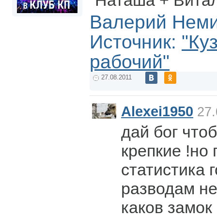
“Наташа + Виталя
Валерий Нем
Источник:
"Ку
рабочий"
27.08.2011
Alexei1950
27.
дай бог что
крепкие !но
статистика 
разводам не
каков замок 