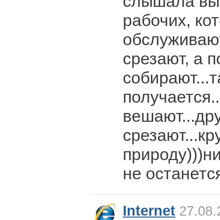
слышала вы
рабочих, ко
обслуживают
срезают, а 
собирают...т
получается.
вешают...др
срезают...кр
природу)))н
не останется
Internet
27.08.