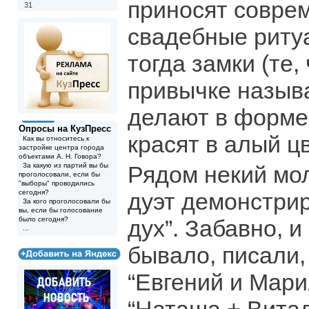
приносят совре
31
свадебные риту
тогда замки (те,
привычке назыв
делают в форме
Опросы на КузПресс
красят в алый ц
Как вы относитесь к
застройке центра города
объектами А. Н. Говора?
За какую из партий вы бы
Рядом некий мо
проголосовали, если бы
"выборы" проводились
сегодня?
дуэт демонстри
За кого проголосовали бы
вы, если бы голосование
было сегодня?
дух”. Забавно, 
...
бывало, писали,
“Евгений и Мария