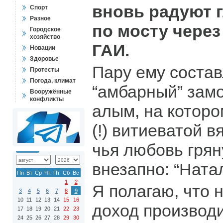
вновь радуют 
Спорт
Разное
по мосту через
Городское
хозяйство
ГАИ.
Новации
Здоровье
Пару ему соста
Протесты
Погода, климат
“амбарный” зам
Вооружённые
конфликты
алым, на котор
(!) витиеватой в
чья любовь грян
внезапно: “Ната
Пн
Вт
Ср
Чт
Пт
Сб
Вс
1
2
Я полагаю, что 
3
4
5
6
7
8
9
10
11
12
13
14
15
16
доход производ
17
18
19
20
21
22
23
24
25
26
27
28
29
30