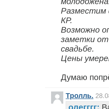
молодожёна
Разместим 
КР.
Возможно о
заметки от
свадьбе.
Цены умере
Думаю попрё
Тролль.
28.0
олегггг:
В