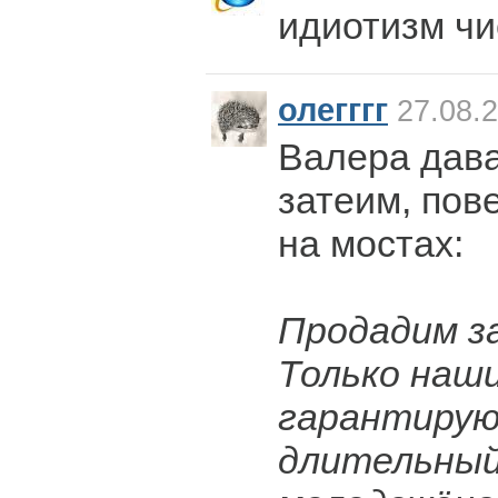
идиотизм чи
олегггг
27.08.2
Валера дава
затеим, пов
на мостах:
Продадим з
Только наши
гарантирую
длительный