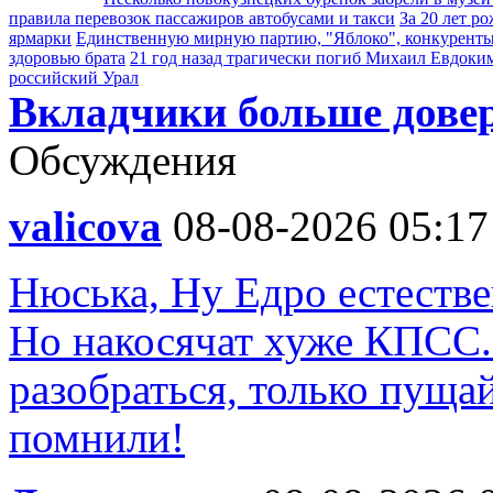
правила перевозок пассажиров автобусами и такси
За 20 лет р
ярмарки
Единственную мирную партию, "Яблоко", конкуренты 
здоровью брата
21 год назад трагически погиб Михаил Евдоки
российский Урал
Вкладчики больше дове
Обсуждения
valicova
08-08-2026 05:17
Нюська, Ну Едро естестве
Но накосячат хуже КПСС.
разобраться, только пуща
помнили!