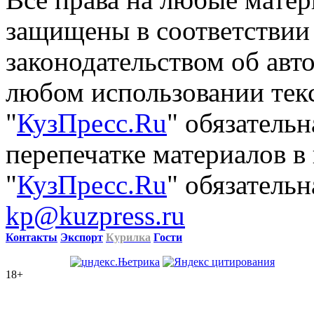
Все права на любые матер
защищены в соответствии
законодательством об авт
любом использовании тек
"
КузПресс.Ru
" обязатель
перепечатке материалов в
"
КузПресс.Ru
" обязательн
kp@kuzpress.ru
Контакты
Экспорт
Курилка
Гости
18+