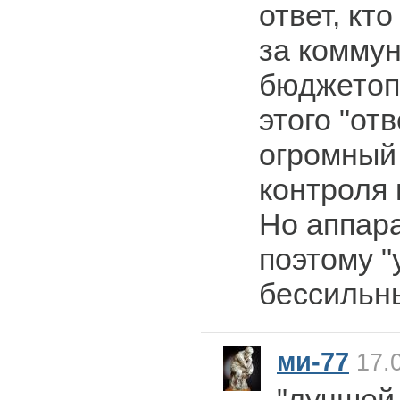
ответ, кт
за комму
бюджетоп
этого "от
огромный
контроля 
Но аппара
поэтому "
бессильн
ми-77
17.0
"лучшей