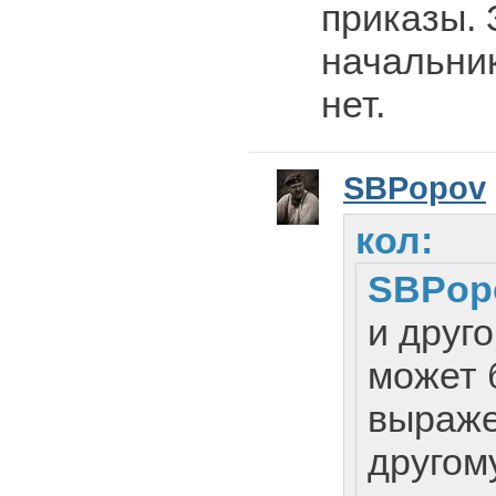
приказы. 
начальник
нет.
SBPopov
кол:
SBPop
и друго
может 
выраже
другому