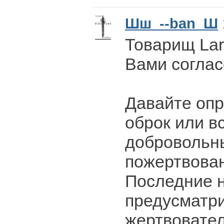
Шш_--ban_Ш
Товарищ Lar
Вами соглас
Давайте опр
оброк или в
добровольн
пожертвова
Последние 
предусматри
жертвовател