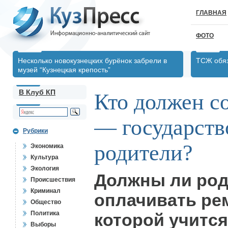
ГЛАВНАЯ
ФОТО
Несколько новокузнецких бурёнок забрели в
ТСЖ обяз
музей “Кузнецкая крепость”
В Клуб КП
Кто должен с
— государств
Рубрики
родители?
Экономика
Культура
Экология
Должны ли ро
Происшествия
Криминал
оплачивать ре
Общество
Политика
которой учится
Выборы