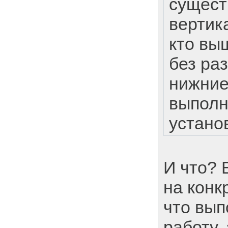
сущес
вертик
кто вы
без раз
нижние
выполн
устано
И что? 
на конк
что вып
работу,