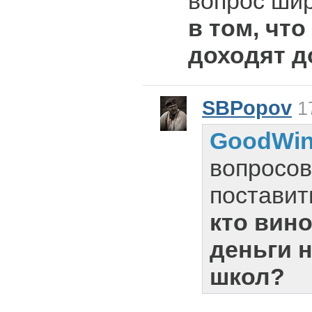
вопрос ши
в том, что
доходят д
SBPopov
17
GoodWi
вопросов
поставит
кто вино
деньги 
школ?