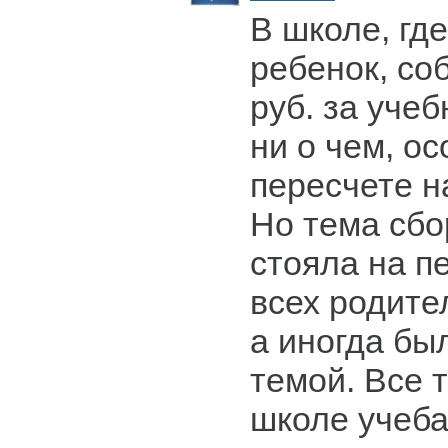
В школе, гд
ребенок, со
руб. за уче
ни о чем, ос
пересчете н
Но тема сбо
стояла на п
всех родите
а иногда бы
темой. Все т
школе учеба