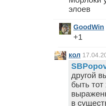
элоев
GoodWin
+1
кол
17.04.2
SBPopo
другой в
быть тот 
выраженн
в сущес