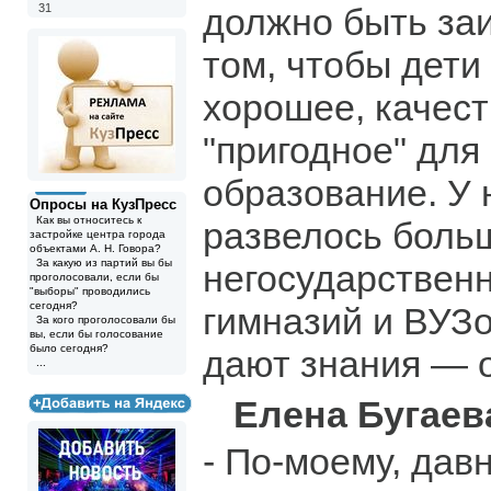
31
должно быть за
том, чтобы дети
хорошее, качест
"пригодное" для
образование. У 
Опросы на КузПресс
Как вы относитесь к
развелось боль
застройке центра города
объектами А. Н. Говора?
За какую из партий вы бы
негосударствен
проголосовали, если бы
"выборы" проводились
сегодня?
гимназий и ВУЗо
За кого проголосовали бы
вы, если бы голосование
было сегодня?
дают знания — 
...
Елена Бугаев
- По-моему, дав