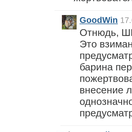
GoodWin
17.
Отнюдь, 
Это взиман
предусматр
барина пер
пожертвова
внесение л
однозначн
предусмат