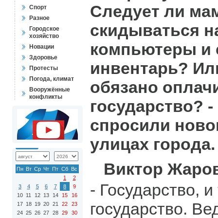
Следует ли ма
Спорт
Разное
скидываться н
Городское
хозяйство
компьютеры и
Новации
Здоровье
инвентарь? Или
Протесты
Погода, климат
обязано оплач
Вооружённые
конфликты
государство? -
спросили ново
улицах города.
Виктор Жаров
Пн
Вт
Ср
Чт
Пт
Сб
Вс
1
2
- Государство, и
3
4
5
6
7
8
9
10
11
12
13
14
15
16
государство. Ве
17
18
19
20
21
22
23
24
25
26
27
28
29
30