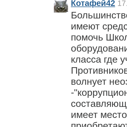
Котафей42
17.
Большинств
имеют средс
помочь Шко
оборудовани
класса где у
Противников
волнует нео
-"коррупцио
составляюще
имеет место
приобретаю