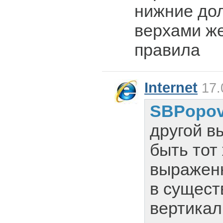
нижние до
верхами ж
правила
Internet
17.
SBPopo
другой в
быть тот 
выраженн
в сущес
вертикал