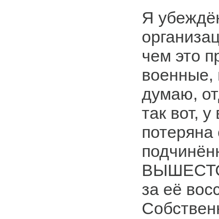
Я убеждё
организац
чем это 
военные, 
думаю, от
так вот, у
потеряна 
подчинён
ВЫШЕСТО
за её вос
Собственн