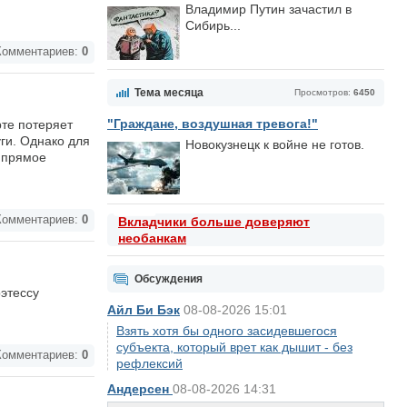
Владимир Путин зачастил в
Сибирь...
омментариев:
0
Тема месяца
Просмотров:
6450
"Граждане, воздушная тревога!"
те потеряет
ги. Однако для
Новокузнецк к войне не готов.
ь прямое
омментариев:
0
Вкладчики больше доверяют
необанкам
Обсуждения
этессу
Айл Би Бэк
08-08-2026 15:01
Взять хотя бы одного засидевшегося
субъекта, который врет как дышит - без
омментариев:
0
рефлексий
Андерсен
08-08-2026 14:31