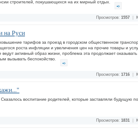
ансии строителей, покушающихся на их мирный отдых.
Просмотров:
1557
|
К
и на Руси
 повышение тарифов за проезд в городском общественном транспор
егося роста инфляции и увеличения цен на прочие товары и услу
 ведут активный образ жизни, проблема эта продолжает оказыват
мым вызывать беспокойство.
Просмотров:
1716
|
К
ажи..."
. Сказалось воспитание родителей, которые заставляли будущую по
Просмотров:
1831
|
К