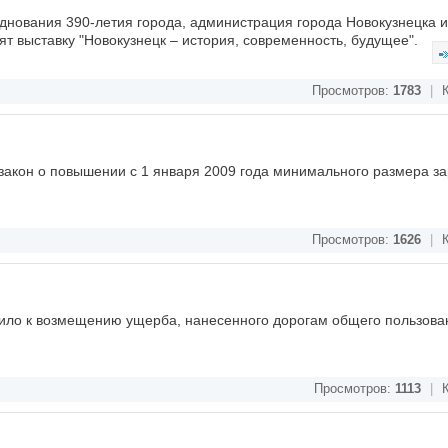
азднования 390-летия города, администрация города Новокузнецка 
ят выставку "Новокузнецк – история, современность, будущее".
Просмотров:
1783
|
К
закон о повышении с 1 января 2009 года минимального размера з
Просмотров:
1626
|
К
ило к возмещению ущерба, нанесенного дорогам общего пользова
Просмотров:
1113
|
К