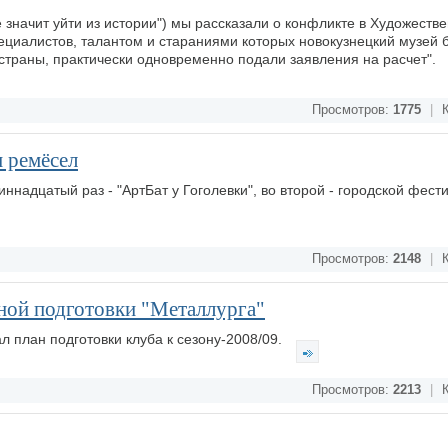
е значит уйти из истории") мы рассказали о конфликте в Художеств
пециалистов, талантом и стараниями которых новокузнецкий музей 
 страны, практически одновременно подали заявления на расчет".
Просмотров:
1775
|
К
и ремёсел
иннадцатый раз - "АртБат у Гоголевки", во второй - городской фести
Просмотров:
2148
|
К
ной подготовки "Металлурга"
л план подготовки клуба к сезону-2008/09.
Просмотров:
2213
|
К