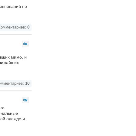
ревнований по
омментариев:
0
ивших мимо, и
ближайших
мментариев:
10
ого
иональные
ной одежде и