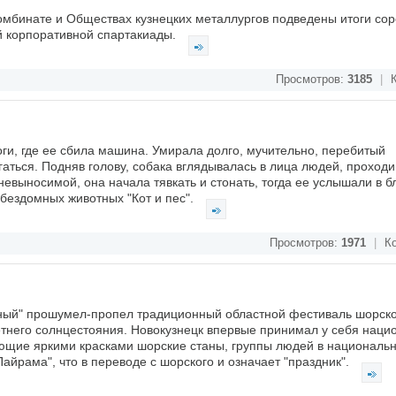
омбинате и Обществах кузнецких металлургов подведены итоги со
й корпоративной спартакиады.
Просмотров:
3185
|
К
оги, где ее сбила машина. Умирала долго, мучительно, перебитый
гаться. Подняв голову, собака вглядывалась в лица людей, проход
 невыносимой, она начала тявкать и стонать, тогда ее услышали в 
бездомных животных "Кот и пес".
Просмотров:
1971
|
Ко
ный" прошумел-пропел традиционный областной фестиваль шорск
етнего солнцестояния. Новокузнецк впервые принимал у себя нац
ающие яркими красками шорские станы, группы людей в националь
Пайрама", что в переводе с шорского и означает "праздник".