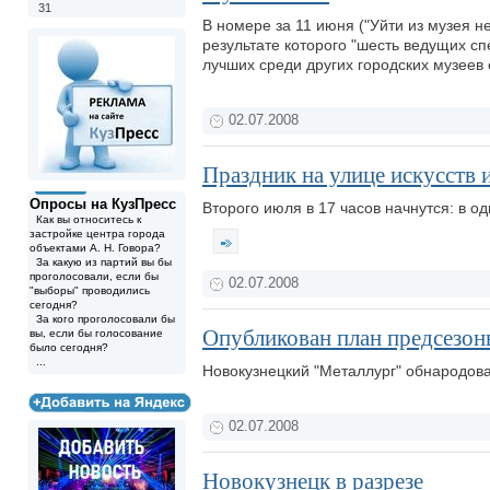
31
В номере за 11 июня ("Уйти из музея н
результате которого "шесть ведущих с
лучших среди других городских музеев
02.07.2008
Праздник на улице искусств 
Опросы на КузПресс
Второго июля в 17 часов начнутся: в од
Как вы относитесь к
застройке центра города
объектами А. Н. Говора?
За какую из партий вы бы
проголосовали, если бы
02.07.2008
"выборы" проводились
сегодня?
За кого проголосовали бы
Опубликован план предсезон
вы, если бы голосование
было сегодня?
...
Новокузнецкий "Металлург" обнародова
02.07.2008
Новокузнецк в разрезе