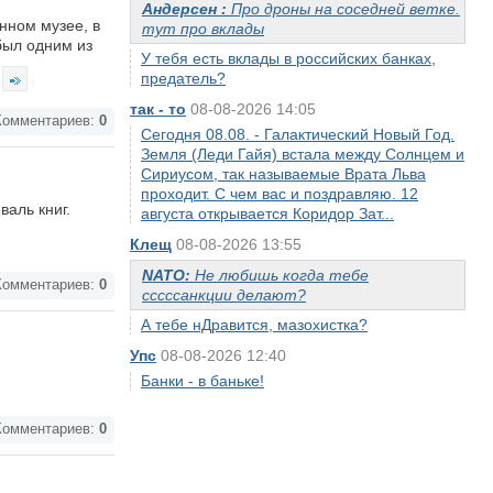
Андерсен :
Про дроны на соседней ветке.
енном музее, в
тут про вклады
был одним из
У тебя есть вклады в российских банках,
предатель?
так - то
08-08-2026 14:05
омментариев:
0
Сегодня 08.08. - Галактический Новый Год.
Земля (Леди Гайя) встала между Солнцем и
Сириусом, так называемые Врата Льва
проходит. С чем вас и поздравляю. 12
валь книг.
августа открывается Коридор Зат...
Клещ
08-08-2026 13:55
NATO:
Не любишь когда тебе
омментариев:
0
сссссанкции делают?
А тебе нДравится, мазохистка?
Упс
08-08-2026 12:40
Банки - в баньке!
омментариев:
0