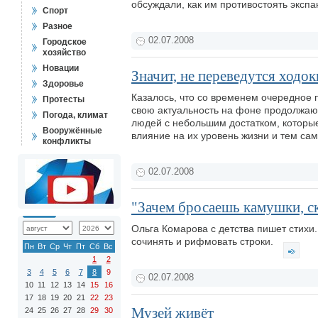
обсуждали, как им противостоять эксп
Спорт
Разное
02.07.2008
Городское
хозяйство
Новации
Значит, не переведутся ходок
Здоровье
Казалось, что со временем очередное
Протесты
свою актуальность на фоне продолжающ
Погода, климат
людей с небольшим достатком, которые
Вооружённые
влияние на их уровень жизни и тем са
конфликты
02.07.2008
"Зачем бросаешь камушки, ск
Ольга Комарова с детства пишет стихи
сочинять и рифмовать строки.
Пн
Вт
Ср
Чт
Пт
Сб
Вс
1
2
3
4
5
6
7
8
9
02.07.2008
10
11
12
13
14
15
16
17
18
19
20
21
22
23
Музей живёт
24
25
26
27
28
29
30