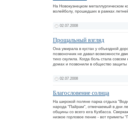
На Новокузнецком металлургическом к
волейболу, прошедших в рамках летне
02.07.2008
Прощальный взгляд
Она умирала в кустах у объездной дор
позвоночник не давал возможности дви
тихо скулила. Когда боль стала совсем
домах и позвонили в общество защиты 
02.07.2008
Благословение солнца
На широкой поляне парка отдыха "Вод
народа "Пайрам", отмечаемый в дни л
общины со всего юга Кузбасса. Сверк
низкое горловое пение - вот приметы "