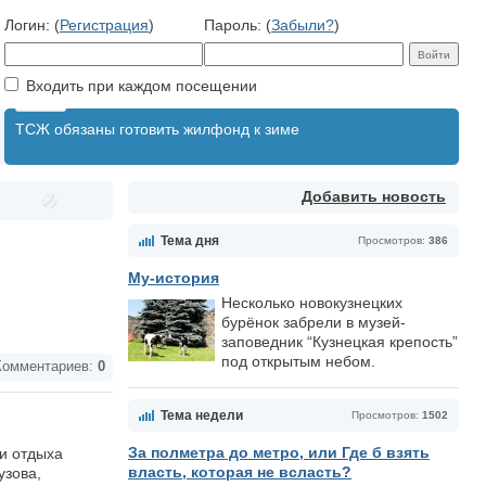
Логин: (
Регистрация
)
Пароль: (
Забыли?
)
Входить при каждом посещении
ТСЖ обязаны готовить жилфонд к зиме
Добавить новость
Тема дня
Просмотров:
386
Му-история
Несколько новокузнецких
бурёнок забрели в музей-
заповедник “Кузнецкая крепость”
под открытым небом.
омментариев:
0
Тема недели
Просмотров:
1502
За полметра до метро, или Где б взять
и отдыха
власть, которая не всласть?
узова,