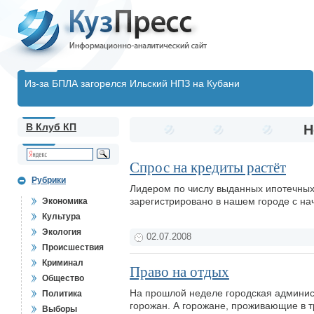
Из-за БПЛА загорелся Ильский НПЗ на Кубани
В Клуб КП
Н
Спрос на кредиты растёт
Рубрики
Лидером по числу выданных ипотечных 
зарегистрировано в нашем городе с на
Экономика
Культура
Экология
02.07.2008
Происшествия
Криминал
Право на отдых
Общество
На прошлой неделе городская админис
Политика
горожан. А горожане, проживающие в т
Выборы