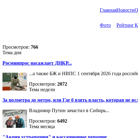
Главная
Новости
О
Фото
Рейтинг
К
Просмотров:
766
Тема дня
Росминпрос насаждает ДНКР...
...а также БЖ и НВПС 1 сентября 2026 года росси
Просмотров:
2072
Тема недели
За полметра до метро, или Где б взять власть, которая не вс
Владимир Путин зачастил в Сибирь...
Просмотров:
6492
Тема месяца
"Акция устрашения" и кассационное решение