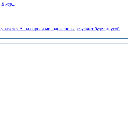
В кар...
упляется А ты спроси молодоженов - результат будет другой