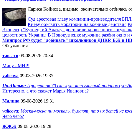
Лариса Койнова, видимо, окончательно отбилась о
Суд арестовал главу компании-производителя Б
Киеву объявить мораторий на военные действия
Р
Экоцентр "Кузнецкий Алатау" доставили крошечного косуленк
целостность Украины
В Новокузнецке мужчина разбил окно и
Минпрос РФ будет "добивать" школьников ДНКР, БЖ и Н
Обсуждения
так - то
09-08-2026 20:34
Миру - МИР!
valicova
09-08-2026 19:35
ПалПалыч:
Процентов 70 скажут что главный подарок судьбы 
Интересно, а что скажет Марья Ивановна?
Малина
09-08-2026 19:31
valicova:
Моска-моска чи москаль, думают, что их детей не косне
Чего чего?
ЖЖЖ
09-08-2026 19:28