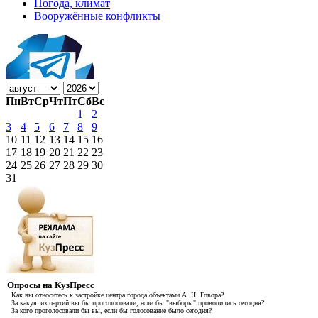
Погода, климат
Вооружённые конфликты
Пн
Вт
Ср
Чт
Пт
Сб
Вс
1
2
3
4
5
6
7
8
9
10
11
12
13
14
15
16
17
18
19
20
21
22
23
24
25
26
27
28
29
30
31
Опросы на КузПресс
Как вы относитесь к застройке центра города объектами А. Н. Говора?
За какую из партий вы бы проголосовали, если бы "выборы" проводились сегодня?
За кого проголосовали бы вы, если бы голосование было сегодня?