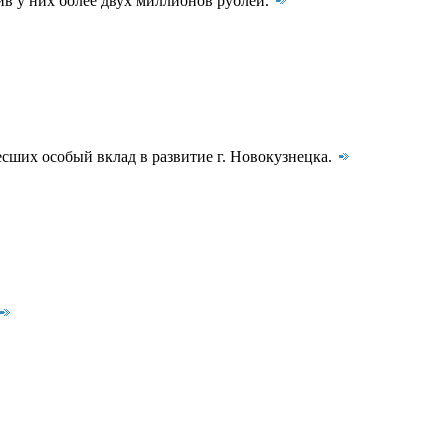
ив у них более двух миллионов рублей.
есших особый вклад в развитие г. Новокузнецка.