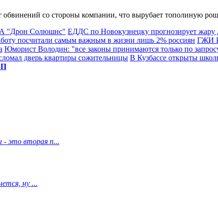
т обвинений со стороны компании, что вырубает тополиную рощ
ПЛА "Дрон Солюшнс"
ЕДДС по Новокузнецку прогнозирует жару до
аботу посчитали самым важным в жизни лишь 2% россиян
ГЖИ К
а
Юморист Володин: "все законы принимаются только по запрос
 сломал дверь квартиры сожительницы
В Кузбассе открыты школ
ВП
- это вторая п...
тся, ну ...