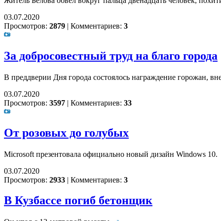
Житель Белова обвел вокруг пальца двенадцать человек, похит
03.07.2020
Просмотров:
2879
|
Комментариев:
3
За добросовестный труд на благо города
В преддверии Дня города состоялось награждение горожан, вн
03.07.2020
Просмотров:
3597
|
Комментариев:
33
От розовых до голубых
Microsoft презентовала официально новый дизайн Windows 10.
03.07.2020
Просмотров:
2933
|
Комментариев:
3
В Кузбассе погиб бетонщик