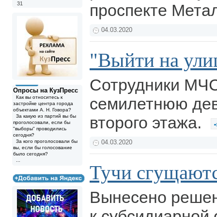
31
проспекте Мета
04.03.2020
"Выйти на ули
Сотрудники МЧС
Опросы на КузПресс
Как вы относитесь к
семилетнюю дев
застройке центра города
объектами А. Н. Говора?
За какую из партий вы бы
второго этажа.
проголосовали, если бы
"выборы" проводились
сегодня?
За кого проголосовали бы
04.03.2020
вы, если бы голосование
было сегодня?
...
Тучи сгущаются
Вынесено решен
к субсидиарной 