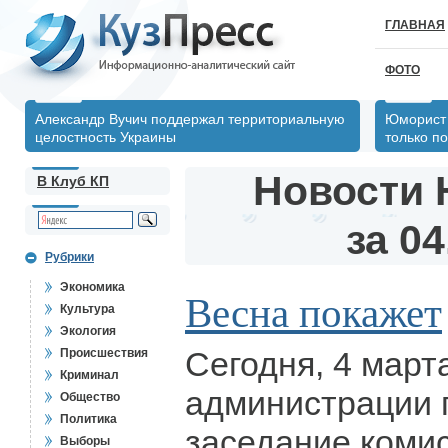
ГЛАВНАЯ
ФОТО
Александр Вучич поддержал территориальную
Юморист 
целостность Украины
только по
Новости 
В Клуб КП
за 04
Рубрики
Экономика
Весна покажет
Культура
Экология
Сегодня, 4 март
Происшествия
Криминал
администрации 
Общество
Политика
заседание коми
Выборы