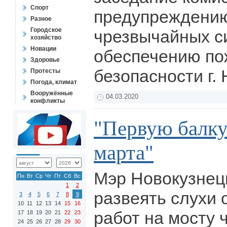
Спорт
предупреждению
Разное
Городское
чрезвычайных с
хозяйство
Новации
обеспечению по
Здоровье
безопасности г.
Протесты
Погода, климат
Вооружённые
04.03.2020
конфликты
"Первую балку
марта"
Мэр Новокузнец
Пн
Вт
Ср
Чт
Пт
Сб
Вс
1
2
развеять слухи
3
4
5
6
7
8
9
10
11
12
13
14
15
16
работ на мосту 
17
18
19
20
21
22
23
24
25
26
27
28
29
30