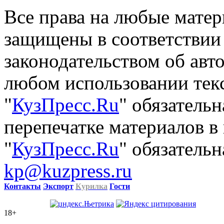
Все права на любые матер
защищены в соответствии
законодательством об авт
любом использовании тек
"
КузПресс.Ru
" обязатель
перепечатке материалов в
"
КузПресс.Ru
" обязательн
kp@kuzpress.ru
Контакты
Экспорт
Курилка
Гости
18+