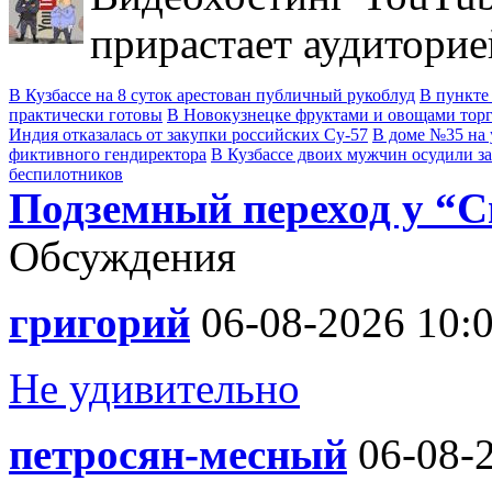
прирастает аудиторие
В Кузбассе на 8 суток арестован публичный рукоблуд
В пункте
практически готовы
В Новокузнецке фруктами и овощами тор
Индия отказалась от закупки российских Су-57
В доме №35 на 
фиктивного гендиректора
В Кузбассе двоих мужчин осудили з
беспилотников
Подземный переход у “С
Обсуждения
григорий
06-08-2026 10:
Не удивительно
петросян-месный
06-08-2