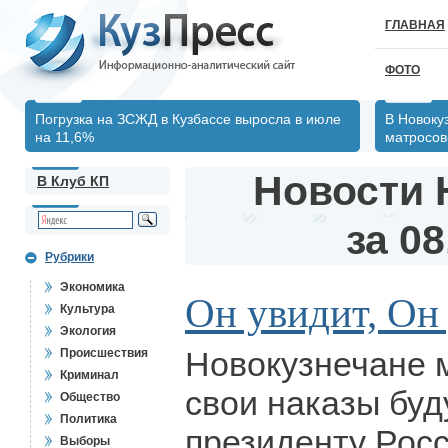
ГЛАВНАЯ
ФОТО
Погрузка на ЗСЖД в Кузбассе выросла в июле
В Новоку
на 11,6%
матросов
Новости 
В Клуб КП
за 08
Рубрики
Экономика
Он увидит, Он 
Культура
Экология
Новокузнечане м
Происшествия
Криминал
свои наказы бу
Общество
Политика
президенту Рос
Выборы