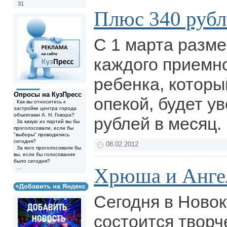
31
Плюс 340 рубл
C 1 марта разме
каждого приемно
ребенка, которы
Опросы на КузПресс
опекой, будет у
Как вы относитесь к
застройке центра города
объектами А. Н. Говора?
рублей в месяц.
За какую из партий вы бы
проголосовали, если бы
"выборы" проводились
сегодня?
08.02.2012
За кого проголосовали бы
вы, если бы голосование
было сегодня?
Хрюша и Анге
...
Сегодня в Ново
состоится творч