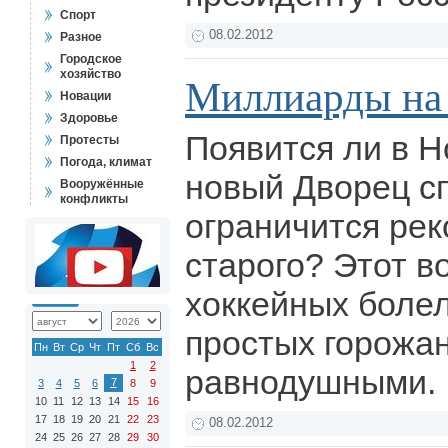
Спорт
08.02.2012
Разное
Городское
хозяйство
Миллиарды на
Новации
Здоровье
Появится ли в Н
Протесты
Погода, климат
новый Дворец сп
Вооружённые
конфликты
ограничится рек
старого? Этот в
хоккейных болел
простых горожан
Пн
Вт
Ср
Чт
Пт
Сб
Вс
1
2
равнодушными.
7
3
4
5
6
8
9
10
11
12
13
14
15
16
17
18
19
20
21
22
23
08.02.2012
24
25
26
27
28
29
30