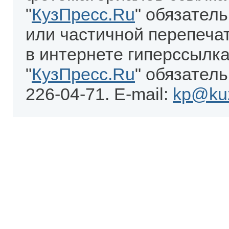
"
КузПресс.Ru
" обязател
или частичной перепеча
в интернете гиперссылка
"
КузПресс.Ru
" обязатель
226-04-71. E-mail:
kp@kuz