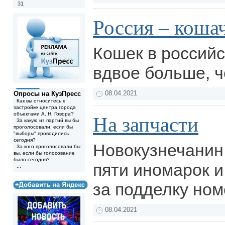
31
Россия – коша
Кошек в российс
вдвое больше, ч
Опросы на КузПресс
08.04.2021
Как вы относитесь к
застройке центра города
объектами А. Н. Говора?
На запчасти
За какую из партий вы бы
проголосовали, если бы
"выборы" проводились
сегодня?
Новокузнечанин
За кого проголосовали бы
вы, если бы голосование
было сегодня?
пяти иномарок и
...
за подделку но
08.04.2021