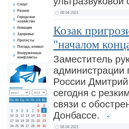
ультразвуковой 
Спорт
Разное
08.04.2021
Городское
хозяйство
Козак пригроз
Новации
Здоровье
"началом конц
Протесты
Погода, климат
Вооружённые
Заместитель ру
конфликты
администрации 
России Дмитрий
сегодня с резки
Пн
Вт
Ср
Чт
Пт
Сб
Вс
связи с обостре
1
2
3
4
5
6
7
8
9
Донбассе.
10
11
12
13
14
15
16
17
18
19
20
21
22
23
24
25
26
27
28
29
30
08.04.2021