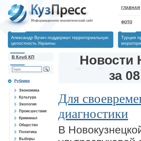
ГЛАВНАЯ
ФОТО
Александр Вучич поддержал территориальную
Турция п
целостность Украины
моратори
Новости 
В Клуб КП
за 08
Рубрики
Экономика
Для своевреме
Культура
Экология
диагностики
Происшествия
Криминал
Общество
В Новокузнецкой
Политика
Выборы