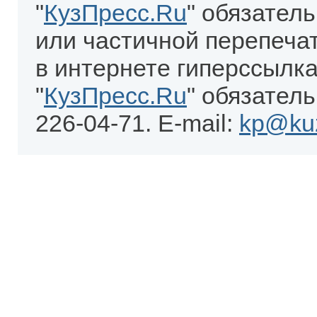
"
КузПресс.Ru
" обязател
или частичной перепеча
в интернете гиперссылка
"
КузПресс.Ru
" обязатель
226-04-71. E-mail:
kp@kuz