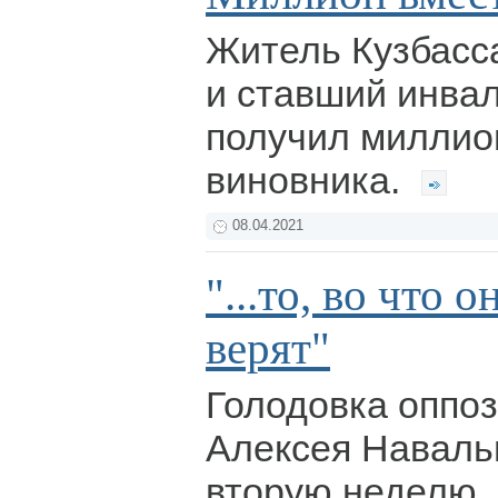
Житель Кузбасса
и ставший инва
получил миллион
виновника.
08.04.2021
"...то, во что о
верят"
Голодовка оппо
Алексея Наваль
вторую неделю.