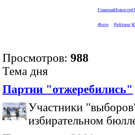
Главная
Новости
О
Фото
Рейтинг
К
Просмотров:
988
Тема дня
Партии "отжеребились"
Участники "выборов"
избирательном бюлл