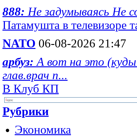
888:
Не задумываясь Не с
Патамушта в телевизоре та
NATO
06-08-2026 21:47
арбуз:
А вот на это (куд
глав.врач п...
В Клуб КП
Рубрики
Экономика