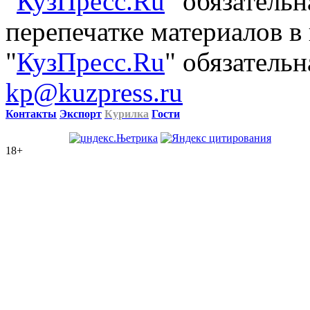
"
КузПресс.Ru
" обязатель
перепечатке материалов в
"
КузПресс.Ru
" обязательн
kp@kuzpress.ru
Контакты
Экспорт
Курилка
Гости
18+