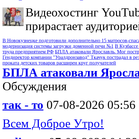
Видеохостинг YouTub
прирастает аудиторие
В Новокузнецке подготовили дополнительно 15 матросов-спас
модернизация системы загрузки доменной печи №1
В Кузбассе
труда предприятием РФ
БПЛА атаковали Ярославль. Мог пост
Гендиректор компании "Уралдронзавод" Ткачук пострадал в ре
проката детских товаров расширен круг получателей
БПЛА атаковали Яросла
Обсуждения
так - то
07-08-2026 05:56
Всем Доброе Утро!