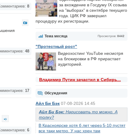
за вхождение в Госдуму IX созыва
омментариев:
8
на "выборах" в сентябре текущего
года. ЦИК РФ завершил
процедуру их регистрации.
вышения
Тема месяца
Просмотров:
8442
"Протестный рост"
мментариев:
48
Видеохостинг YouTube несмотря
на блокировки в РФ прирастает
аудиторией.
Владимир Путин зачастил в Сибирь...
мментариев:
17
Обсуждения
Айл Би Бэк
07-08-2026 14:45
Айл Би Бэк:
Нарисовать то можно. А
толку?
В Красноярске хотя б лет через 5-10 пустят
омментариев:
6
все таки метро. У нас хрен там