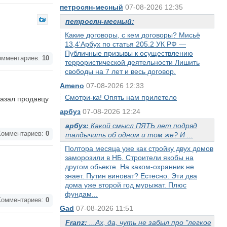
петросян-месный
07-08-2026 12:35
петросян-месный:
Какие договоры, с кем договоры? Мисьё
13,4'Арбух по статья 205.2 УК РФ —
Публичные призывы к осуществлению
мментариев:
10
террористической деятельности Лишить
свободы на 7 лет и весь договор.
Ameno
07-08-2026 12:33
Смотри-ка! Опять нам прилетело
казал продавцу
арбуз
07-08-2026 12:24
арбуз:
Какой смысл ПЯТЬ лет подряд
омментариев:
0
талдычить об одном и том же? И ...
Полтора месяца уже как стройку двух домов
заморозили в НБ. Строители якобы на
другом обьекте. На каком-охранник не
знает. Путин виноват? Естесно. Эти два
дома уже второй год мурыжат. Плюс
фундам...
омментариев:
0
Gad
07-08-2026 11:51
Franz:
...Ах, да, чуть не забыл про "легкое