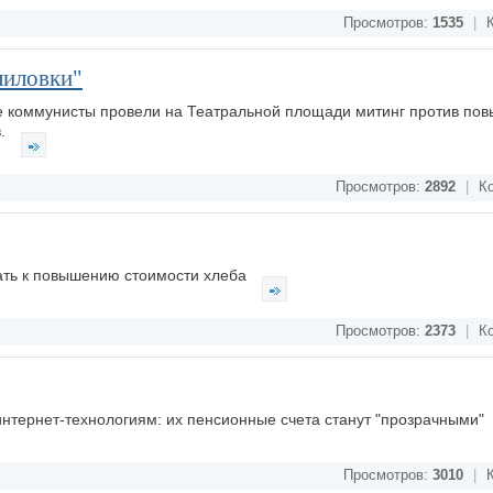
Просмотров:
1535
|
К
лиловки"
е коммунисты провели на Театральной площади митинг против по
в.
Просмотров:
2892
|
Ко
ать к повышению стоимости хлеба
Просмотров:
2373
|
Ко
интернет-технологиям: их пенсионные счета станут "прозрачными"
Просмотров:
3010
|
К