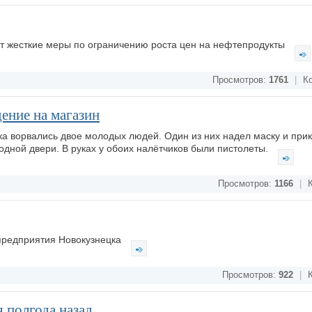
ет жесткие меры по ограничению роста цен на нефтепродукты
Просмотров:
1761
|
Ко
ение на магазин
ка ворвались двое молодых людей. Один из них надел маску и при
входной двери. В руках у обоих налётчиков были пистолеты.
Просмотров:
1166
|
К
 предприятия Новокузнецка
Просмотров:
922
|
К
 полгода назад