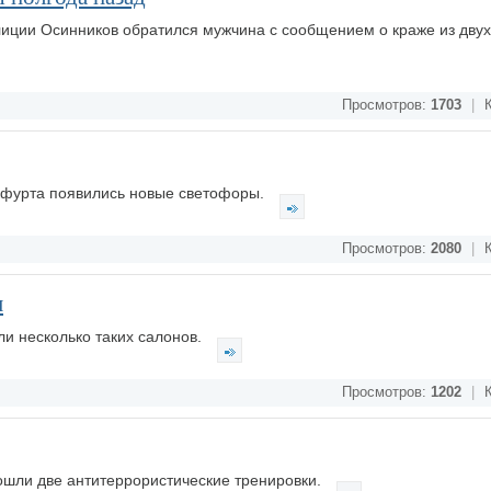
иции Осинников обратился мужчина с сообщением о краже из двух
Просмотров:
1703
|
К
кфурта появились новые светофоры.
Просмотров:
2080
|
К
м
ли несколько таких салонов.
Просмотров:
1202
|
К
ошли две антитеррористические тренировки.