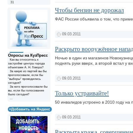
31
Чтобы бензин не дорожал
ФАС России объявила о том, что прим
09.03.2011
Раскрыто вооружённое напад
Опросы на КузПресс
Ночью в один из магазинов Новокузнец
Как вы относитесь к
поднять руки вверх, а второй встал у 
застройке центра города
объектами А. Н. Говора?
За какую из партий вы бы
проголосовали, если бы
09.03.2011
"выборы" проводились
сегодня?
За кого проголосовали бы
вы, если бы голосование
Только устраивайте!
было сегодня?
...
50 инвалидов устроено в 2010 году на
09.03.2011
Раскрыта кража, совершенная