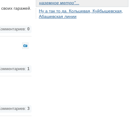
наземное метро"...
 своих гаражей.
Ну а так то да. Кольцевая, Куйбышевская,
Абашевская линии
омментариев:
0
омментариев:
1
омментариев:
3