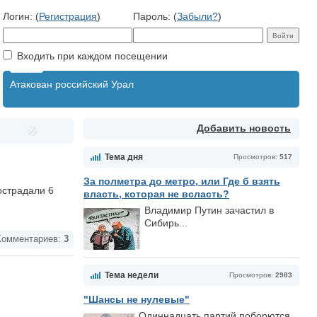
Логин: (
Регистрация
)
Пароль: (
Забыли?
)
Входить при каждом посещении
Атакован российский Урал
Добавить новость
Тема дня
Просмотров:
517
За полметра до метро, или Где б взять
острадали 6
власть, которая не всласть?
Владимир Путин зачастил в
Сибирь...
омментариев:
3
Тема недели
Просмотров:
2983
"Шансы не нулевые"
Одиннадцать партий поборются