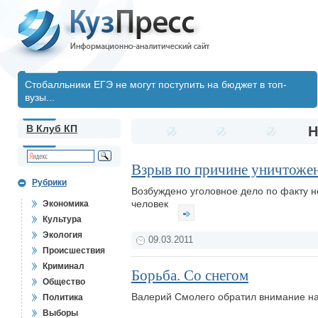
Стобалльники ЕГЭ не могут поступить на бюджет в топ-
вузы...
В Клуб КП
Н
Взрыв по причине уничтоже
Рубрики
Возбуждено уголовное дело по факту не
человек
Экономика
Культура
Экология
09.03.2011
Происшествия
Криминал
Борьба. Со снегом
Общество
Валерий Смолего обратил внимание на
Политика
Выборы