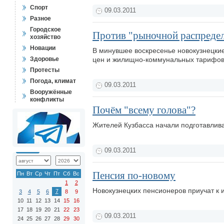
Спорт
09.03.2011
Разное
Городское
Против "рыночной распреде
хозяйство
Новации
В минувшее воскресенье новокузнецки
Здоровье
цен и жилищно-коммунальных тарифо
Протесты
Погода, климат
09.03.2011
Вооружённые
конфликты
Почём "всему голова"?
Жителей Кузбасса начали подготавлив
09.03.2011
Пенсия по-новому
Пн
Вт
Ср
Чт
Пт
Сб
Вс
1
2
Новокузнецких пенсионеров приучат к 
7
3
4
5
6
8
9
10
11
12
13
14
15
16
17
18
19
20
21
22
23
09.03.2011
24
25
26
27
28
29
30