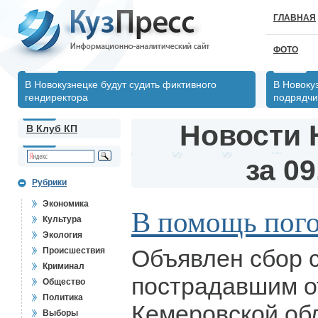
ГЛАВНАЯ
ФОТО
В Новокузнецке будут судить фиктивного
В Новокуз
гендиректора
подрядчи
Новости 
В Клуб КП
за 09
Рубрики
Экономика
В помощь пог
Культура
Экология
Объявлен сбор 
Происшествия
Криминал
пострадавшим о
Общество
Политика
Кемеровской об
Выборы