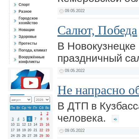
Спорт
09.05.2022
Разное
Городское
хозяйство
Салют, Победа
Новации
Здоровье
В Новокузнецке
Протесты
Погода, климат
праздничный са
Вооружённые
конфликты
09.05.2022
Не напрасно о
В ДТП в Кузбасс
Пн
Вт
Ср
Чт
Пт
Сб
Вс
1
2
человека.
6
3
4
5
7
8
9
10
11
12
13
14
15
16
17
18
19
20
21
22
23
09.05.2022
24
25
26
27
28
29
30