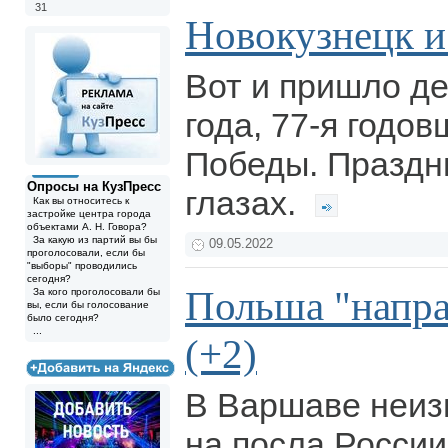
31
Новокузнецк и
Вот и пришло де
года, 77-я годо
Победы. Праздни
Опросы на КузПресс
глазах.
Как вы относитесь к
застройке центра города
объектами А. Н. Говора?
За какую из партий вы бы
09.05.2022
проголосовали, если бы
"выборы" проводились
сегодня?
Польша "напра
За кого проголосовали бы
вы, если бы голосование
было сегодня?
...
(+2)
В Варшаве неиз
на посла России