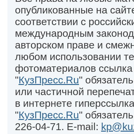
опубликованные на сайт
соответствии с российск
международным законод
авторском праве и смеж
любом использовании те
фотоматериалов ссылка
"
КузПресс.Ru
" обязател
или частичной перепеча
в интернете гиперссылка
"
КузПресс.Ru
" обязатель
226-04-71. E-mail:
kp@kuz