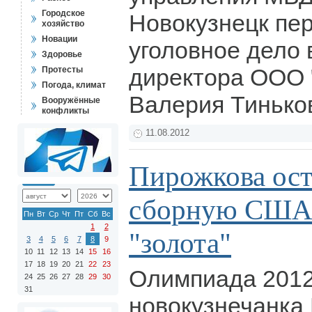
Городское
Новокузнецк пер
хозяйство
Новации
уголовное дело
Здоровье
директора ООО 
Протесты
Погода, климат
Валерия Тинько
Вооружённые
конфликты
11.08.2012
Пирожкова ост
сборную США 
Пн
Вт
Ср
Чт
Пт
Сб
Вс
1
2
"золота"
3
4
5
6
7
8
9
10
11
12
13
14
15
16
17
18
19
20
21
22
23
Олимпиада 2012
24
25
26
27
28
29
30
31
новокузнечанка