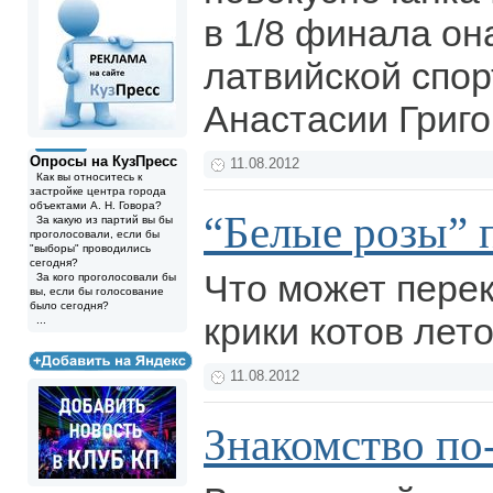
в 1/8 финала он
латвийской спо
Анастасии Григ
Опросы на КузПресс
11.08.2012
Как вы относитесь к
застройке центра города
объектами А. Н. Говора?
“Белые розы” 
За какую из партий вы бы
проголосовали, если бы
"выборы" проводились
сегодня?
Что может пере
За кого проголосовали бы
вы, если бы голосование
было сегодня?
крики котов лет
...
11.08.2012
Знакомство по