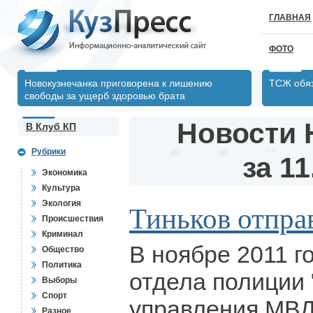
ГЛАВНАЯ
ФОТО
Новокузнечанка приговорена к лишению
ТСЖ обяз
свободы за ущерб здоровью брата
Новости 
В Клуб КП
Рубрики
за 11
Экономика
Культура
Экология
Тиньков отпра
Происшествия
Криминал
В ноябре 2011 г
Общество
Политика
отдела полиции
Выборы
Спорт
управления МВД 
Разное