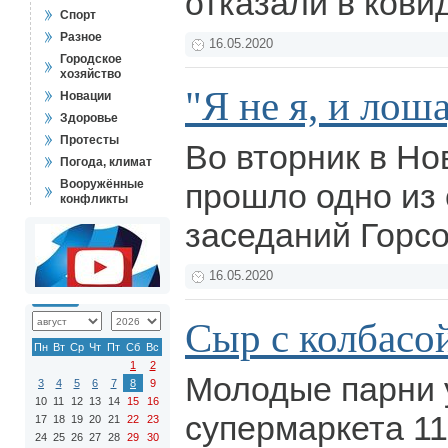
отказали в кови
Спорт
Разное
16.05.2020
Городское
хозяйство
"Я не я, и лош
Новации
Здоровье
Протесты
Во вторник в Но
Погода, климат
Вооружённые
прошло одно из 
конфликты
заседаний Горс
16.05.2020
Сыр с колбасо
Пн
Вт
Ср
Чт
Пт
Сб
Вс
1
2
Молодые парни 
3
4
5
6
7
8
9
10
11
12
13
14
15
16
супермаркета 11
17
18
19
20
21
22
23
24
25
26
27
28
29
30