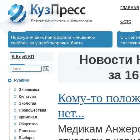
ГЛАВНАЯ
ФОТО
Новокузнечанка приговорена к лишению
С 1 сент
свободы за ущерб здоровью брата
пассажир
Новости 
В Клуб КП
за 16
Рубрики
Экономика
Кому-то положе
Культура
Экология
нет...
Происшествия
Криминал
Общество
Медикам Анжер
Политика
Выборы