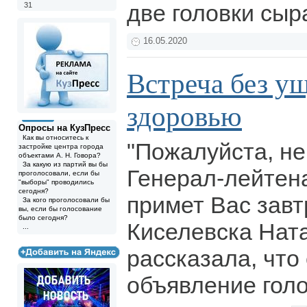
две головки сыр
31
16.05.2020
Встреча без у
здоровью
Опросы на КузПресс
Как вы относитесь к
"Пожалуйста, не
застройке центра города
объектами А. Н. Говора?
За какую из партий вы бы
Генерал-лейтен
проголосовали, если бы
"выборы" проводились
сегодня?
примет Вас завт
За кого проголосовали бы
вы, если бы голосование
было сегодня?
Киселевска Нат
...
рассказала, что
объявление голо