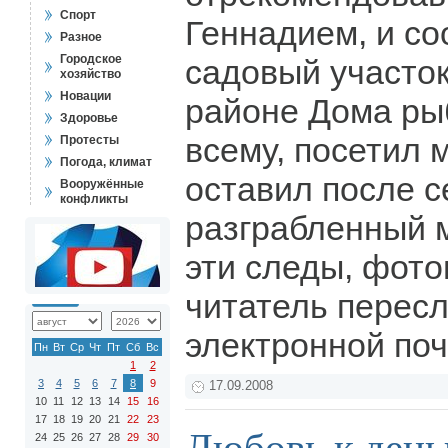
Спорт
Геннадием, и со
Разное
Городское
садовый участок
хозяйство
Новации
районе Дома рыб
Здоровье
всему, посетил 
Протесты
Погода, климат
оставил после с
Вооружённые
конфликты
разграбленный м
эти следы, фот
читатель пересл
электронной по
Пн
Вт
Ср
Чт
Пт
Сб
Вс
1
2
3
4
5
6
7
8
9
17.09.2008
10
11
12
13
14
15
16
17
18
19
20
21
22
23
24
25
26
27
28
29
30