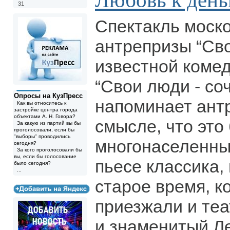
Любовь к день
31
Спектакль моск
антрепризы “Сво
известной коме
“Свои люди - со
Опросы на КузПресс
напоминает ант
Как вы относитесь к
застройке центра города
объектами А. Н. Говора?
смысле, что эт
За какую из партий вы бы
проголосовали, если бы
"выборы" проводились
многонаселенны
сегодня?
За кого проголосовали бы
вы, если бы голосование
пьесе классика,
было сегодня?
...
старое время, ко
приезжали и теа
и знаменитый Л