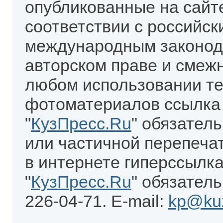
опубликованные на сайт
соответствии с российск
международным законод
авторском праве и смеж
любом использовании те
фотоматериалов ссылка
"
КузПресс.Ru
" обязател
или частичной перепеча
в интернете гиперссылка
"
КузПресс.Ru
" обязатель
226-04-71. E-mail:
kp@kuz