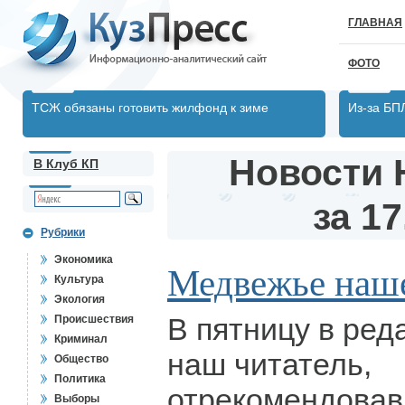
ГЛАВНАЯ
ФОТО
ТСЖ обязаны готовить жилфонд к зиме
Из-за БП
Новости 
В Клуб КП
за 17
Рубрики
Экономика
Медвежье наш
Культура
Экология
В пятницу в ред
Происшествия
Криминал
наш читатель,
Общество
Политика
отрекомендова
Выборы