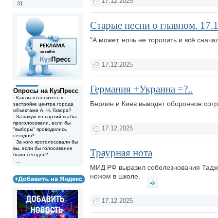
17.12.2025
31
Старые песни о главном. 17.
"А может, ночь не торопить и всё снача
17.12.2025
Германия +Украина =?..
Опросы на КузПресс
Как вы относитесь к
Берлин и Киев выводят оборонное сот
застройке центра города
объектами А. Н. Говора?
За какую из партий вы бы
проголосовали, если бы
17.12.2025
"выборы" проводились
сегодня?
За кого проголосовали бы
вы, если бы голосование
Траурная нота
было сегодня?
...
МИД РФ выразил соболезнования Таджи
ножом в школе.
17.12.2025