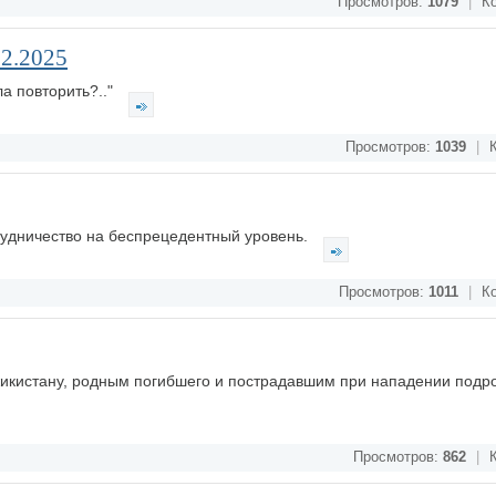
Просмотров:
1079
|
Ко
12.2025
ла повторить?.."
Просмотров:
1039
|
К
рудничество на беспрецедентный уровень.
Просмотров:
1011
|
Ко
кистану, родным погибшего и пострадавшим при нападении подро
Просмотров:
862
|
К