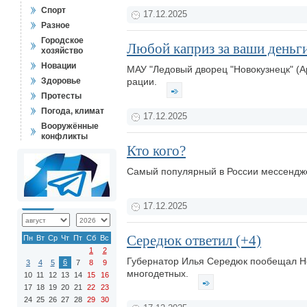
Спорт
17.12.2025
Разное
Городское
Любой каприз за ваши деньг
хозяйство
Новации
МАУ "Ледовый дворец "Новокузнецк" (Ар
Здоровье
рации.
Протесты
Погода, климат
17.12.2025
Вооружённые
конфликты
Кто кого?
Самый популярный в России мессендж
17.12.2025
Середюк ответил (+4)
Пн
Вт
Ср
Чт
Пт
Сб
Вс
1
2
Губернатор Илья Середюк пообещал Но
6
3
4
5
7
8
9
многодетных.
10
11
12
13
14
15
16
17
18
19
20
21
22
23
24
25
26
27
28
29
30