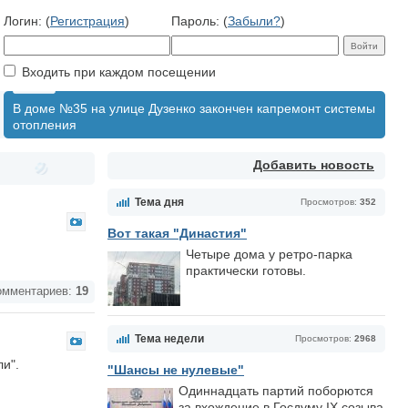
Логин: (
Регистрация
)
Пароль: (
Забыли?
)
Входить при каждом посещении
В доме №35 на улице Дузенко закончен капремонт системы
отопления
Добавить новость
Тема дня
Просмотров:
352
Вот такая "Династия"
Четыре дома у ретро-парка
практически готовы.
мментариев:
19
Тема недели
Просмотров:
2968
и".
"Шансы не нулевые"
Одиннадцать партий поборются
за вхождение в Госдуму IX созыва