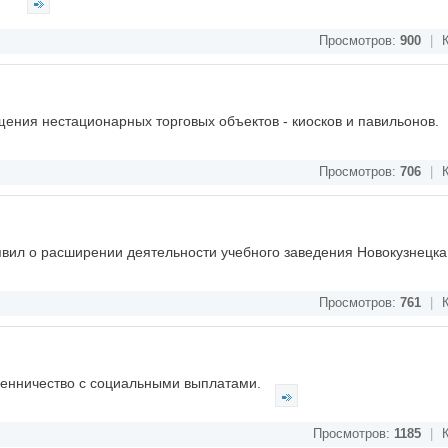
Просмотров:
900
|
К
ения нестационарных торговых объектов - киосков и павильонов.
Просмотров:
706
|
К
явил о расширении деятельности учебного заведения Новокузнецка
Просмотров:
761
|
К
шенничество с социальными выплатами.
Просмотров:
1185
|
К