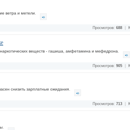
ие ветра и метели.
Просмотров:
688
|
К
ке
 наркотических веществ - гашиша, амфетамина и мефедрона.
Просмотров:
905
|
К
ласен снизить зарплатные ожидания.
Просмотров:
713
|
К
мы.