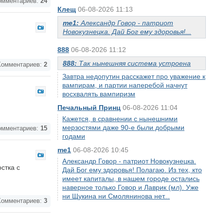
мментариев:
24
Клещ
06-08-2026 11:13
me1:
Александр Говор - патриот
Новокузнецка. Дай Бог ему здоровья!...
888
06-08-2026 11:12
888:
Так нынешняя система устроена
омментариев:
2
Завтра недопутин расскажет про уважение к
вампирам, и партии наперебой начнут
восхвалять вампиризм
Печальный Принц
06-08-2026 11:04
Кажется, в сравнении с нынешними
мерзостями даже 90-е были добрыми
мментариев:
15
годами
me1
06-08-2026 10:45
Александр Говор - патриот Новокузнецка.
стка с
Дай Бог ему здоровья! Полагаю. Из тех, кто
имеет капиталы, в нашем городе остались
наверное только Говор и Лаврик (мл). Уже
ни Щукина ни Смолянинова нет...
омментариев:
3