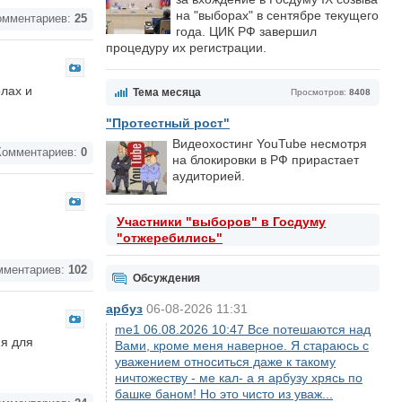
на "выборах" в сентябре текущего
мментариев:
25
года. ЦИК РФ завершил
процедуру их регистрации.
олах и
Тема месяца
Просмотров:
8408
"Протестный рост"
Видеохостинг YouTube несмотря
омментариев:
0
на блокировки в РФ прирастает
аудиторией.
Участники "выборов" в Госдуму
"отжеребились"
ментариев:
102
Обсуждения
арбуз
06-08-2026 11:31
me1 06.08.2026 10:47 Все потешаются над
ия для
Вами, кроме меня наверное. Я стараюсь с
уважением относиться даже к такому
ничтожеству - ме кал- а я арбузу хрясь по
башке баном! Но это чисто из уваж...