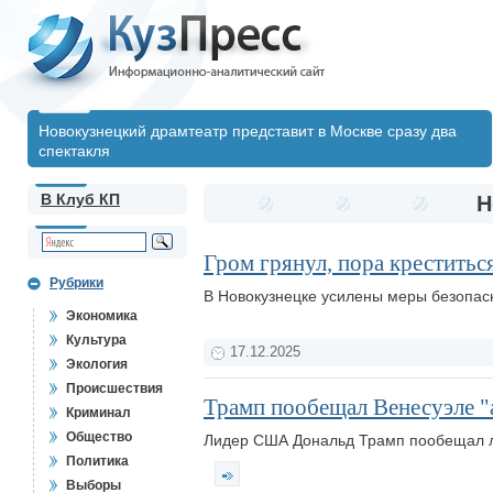
Новокузнецкий драмтеатр представит в Москве сразу два
спектакля
В Клуб КП
Н
Гром грянул, пора креститьс
Рубрики
В Новокузнецке усилены меры безопас
Экономика
Культура
17.12.2025
Экология
Происшествия
Трамп пообещал Венесуэле "а
Криминал
Общество
Лидер США Дональд Трамп пообещал ли
Политика
Выборы