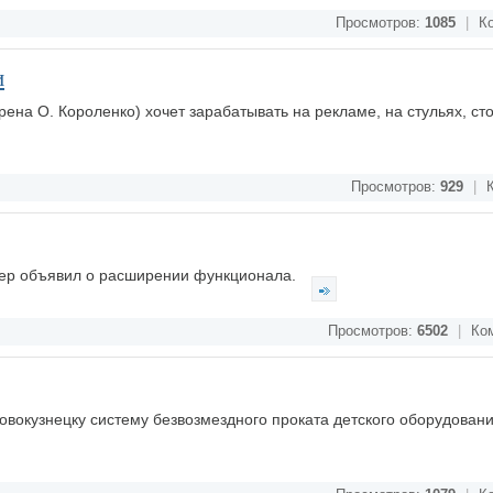
Просмотров:
1085
|
Ко
и
ена О. Короленко) хочет зарабатывать на рекламе, на стульях, ст
Просмотров:
929
|
К
ер объявил о расширении функционала.
Просмотров:
6502
|
Ком
вокузнецку систему безвозмездного проката детского оборудован