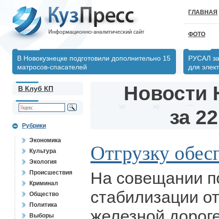
ГЛАВНАЯ
ФОТО
В Новокузнецке подготовили дополнительно 15
РУСАЛ за
матросов-спасателей
для элек
Новости 
В Клуб КП
за 22
Рубрики
Экономика
Отгрузку обес
Культура
Экология
На совещании п
Происшествия
Криминал
стабилизации от
Общество
Политика
железной дороге
Выборы