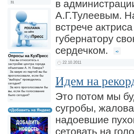
в администрации
31
А.Г.Тулеевым. Н
встрече актриса
губернатору сво
сердечком.
Опросы на КузПресс
Как вы относитесь к
22.10.2011
застройке центра города
объектами А. Н. Говора?
За какую из партий вы бы
проголосовали, если бы
Идем на рекор
"выборы" проводились
сегодня?
За кого проголосовали бы
вы, если бы голосование
Это потом мы б
было сегодня?
...
сугробы, жалова
надоевшие пухо
сетовать на гол