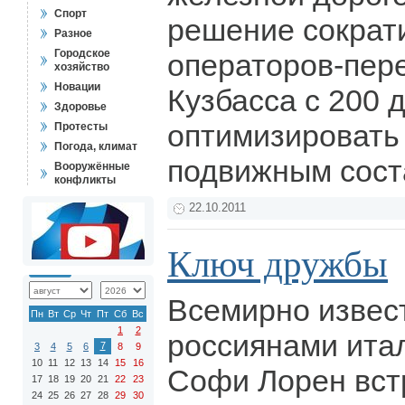
Спорт
решение сократ
Разное
Городское
операторов-пер
хозяйство
Новации
Кузбасса с 200 
Здоровье
оптимизировать 
Протесты
Погода, климат
подвижным сос
Вооружённые
конфликты
22.10.2011
Ключ дружбы
Всемирно извес
Пн
Вт
Ср
Чт
Пт
Сб
Вс
1
2
россиянами ита
7
3
4
5
6
8
9
10
11
12
13
14
15
16
Софи Лорен вст
17
18
19
20
21
22
23
24
25
26
27
28
29
30