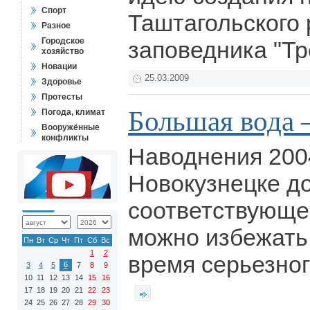
Спорт
Таштагольского 
Разное
Городское
заповедника "Тр
хозяйство
Новации
25.03.2009
Здоровье
Протесты
Большая вода –
Погода, климат
Вооружённые
конфликты
Наводнения 2004
Новокузнецке до
соответствующе
можно избежать
Пн
Вт
Ср
Чт
Пт
Сб
Вс
1
2
время серьезног
6
3
4
5
7
8
9
10
11
12
13
14
15
16
17
18
19
20
21
22
23
24
25
26
27
28
29
30