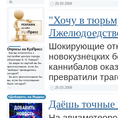
31
25.03.2009
"Хочу в тюрьм
Лжелюдоедство
Шокирующие от
Опросы на КузПресс
Как вы относитесь к
новокузнецких 
застройке центра города
объектами А. Н. Говора?
За какую из партий вы бы
каннибалов оказ
проголосовали, если бы
"выборы" проводились
сегодня?
превратили тра
За кого проголосовали бы
вы, если бы голосование
было сегодня?
...
25.03.2009
Даёшь точные 
На авиаметеоро