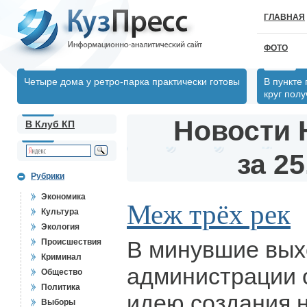
ГЛАВНАЯ
ФОТО
Четыре дома у ретро-парка практически готовы
В пункте
круг пол
Новости 
В Клуб КП
за 25
Рубрики
Экономика
Меж трёх рек
Культура
Экология
В минувшие вых
Происшествия
Криминал
администрации 
Общество
Политика
идею создания 
Выборы