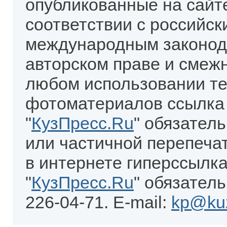
опубликованные на сайт
соответствии с российск
международным законод
авторском праве и смеж
любом использовании те
фотоматериалов ссылка
"
КузПресс.Ru
" обязател
или частичной перепеча
в интернете гиперссылка
"
КузПресс.Ru
" обязатель
226-04-71. E-mail:
kp@kuz