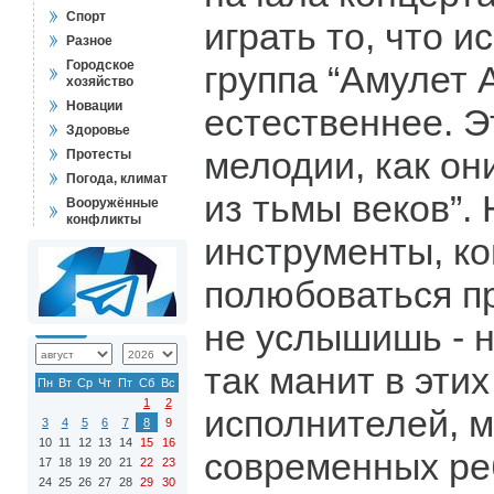
Спорт
играть то, что и
Разное
Городское
группа “Амулет 
хозяйство
Новации
естественнее. Э
Здоровье
мелодии, как он
Протесты
Погода, климат
из тьмы веков”.
Вооружённые
конфликты
инструменты, ко
полюбоваться пр
не услышишь - н
так манит в эти
Пн
Вт
Ср
Чт
Пт
Сб
Вс
1
2
исполнителей, 
3
4
5
6
7
8
9
10
11
12
13
14
15
16
современных ре
17
18
19
20
21
22
23
24
25
26
27
28
29
30