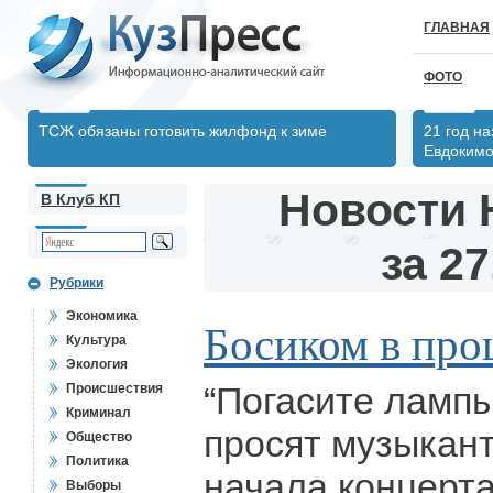
ГЛАВНАЯ
ФОТО
ТСЖ обязаны готовить жилфонд к зиме
21 год н
Евдоким
Новости 
В Клуб КП
за 27
Рубрики
Экономика
Босиком в пр
Культура
Экология
“Погасите лампы
Происшествия
Криминал
просят музыкант
Общество
Политика
начала концерта
Выборы