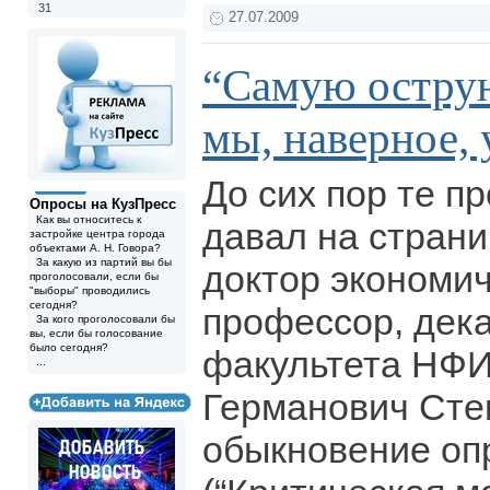
31
27.07.2009
“Самую острую
мы, наверное,
До сих пор те п
Опросы на КузПресс
Как вы относитесь к
давал на страни
застройке центра города
объектами А. Н. Говора?
За какую из партий вы бы
доктор экономич
проголосовали, если бы
"выборы" проводились
сегодня?
профессор, дек
За кого проголосовали бы
вы, если бы голосование
было сегодня?
факультета НФИ
...
Германович Сте
обыкновение оп