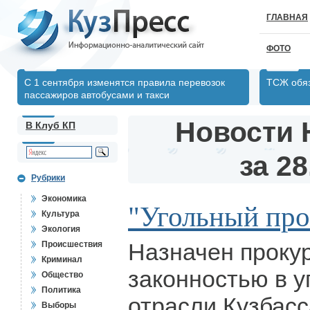
ГЛАВНАЯ
ФОТО
С 1 сентября изменятся правила перевозок
ТСЖ обяз
пассажиров автобусами и такси
Новости 
В Клуб КП
за 28
Рубрики
Экономика
"Угольный про
Культура
Экология
Назначен прокур
Происшествия
Криминал
законностью в 
Общество
Политика
отрасли Кузбас
Выборы