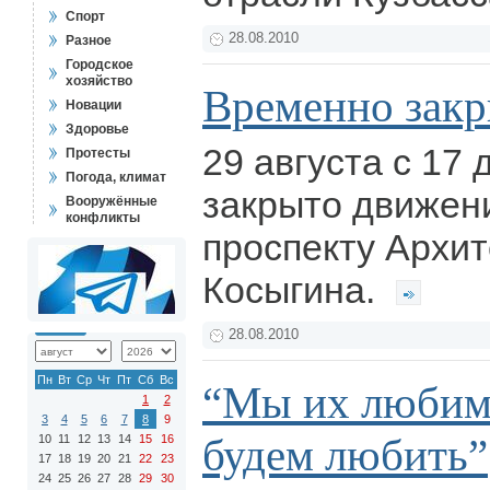
Спорт
28.08.2010
Разное
Городское
хозяйство
Временно закр
Новации
Здоровье
29 августа с 17 
Протесты
Погода, климат
закрыто движен
Вооружённые
конфликты
проспекту Архит
Косыгина.
28.08.2010
Пн
Вт
Ср
Чт
Пт
Сб
Вс
“Мы их любим 
1
2
3
4
5
6
7
8
9
будем любить”
10
11
12
13
14
15
16
17
18
19
20
21
22
23
24
25
26
27
28
29
30