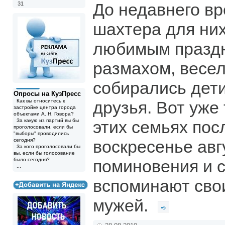
До недавнего в
31
шахтера для ни
любимым праздн
размахом, весел
собирались дети
Опросы на КузПресс
Как вы относитесь к
друзья. Вот уже 
застройке центра города
объектами А. Н. Говора?
За какую из партий вы бы
этих семьях пос
проголосовали, если бы
"выборы" проводились
сегодня?
воскресенье авг
За кого проголосовали бы
вы, если бы голосование
было сегодня?
поминовения и 
...
вспоминают сво
мужей.