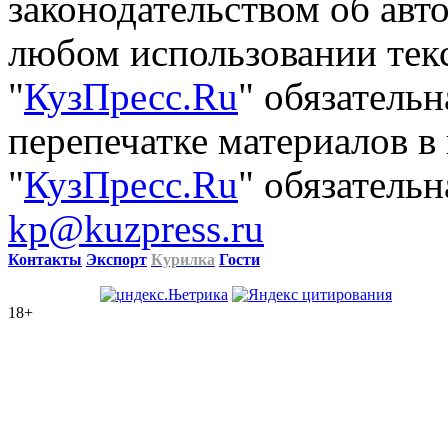
законодательством об авт
любом использовании тек
"
КузПресс.Ru
" обязатель
перепечатке материалов в
"
КузПресс.Ru
" обязательн
kp@kuzpress.ru
Контакты
Экспорт
Курилка
Гости
18+