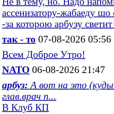
Не в тему, но. Надо напо
ассенизатору-жабаеду шо 
-за которою арбузу свети
так - то
07-08-2026 05:56
Всем Доброе Утро!
NATO
06-08-2026 21:47
арбуз:
А вот на это (куд
глав.врач п...
В Клуб КП