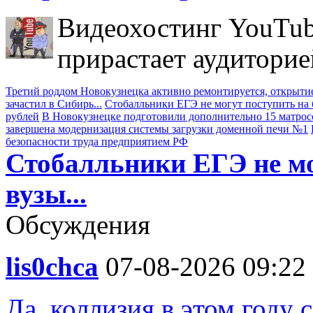
Видеохостинг YouTub
прирастает аудиторие
Третий роддом Новокузнецка активно ремонтируется, открытие
зачастил в Сибирь...
Стобалльники ЕГЭ не могут поступить на б
рублей
В Новокузнецке подготовили дополнительно 15 матрос
завершена модернизация системы загрузки доменной печи №1
безопасности труда предприятием РФ
Стобалльники ЕГЭ не мо
вузы...
Обсуждения
lis0chca
07-08-2026 09:22
Да, коллизия в этом году 