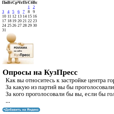
Пн
Вт
Ср
Чт
Пт
Сб
Вс
1
2
3
4
5
6
7
8
9
10
11
12
13
14
15
16
17
18
19
20
21
22
23
24
25
26
27
28
29
30
31
Опросы на КузПресс
Как вы относитесь к застройке центра го
За какую из партий вы бы проголосовали
За кого проголосовали бы вы, если бы го
...