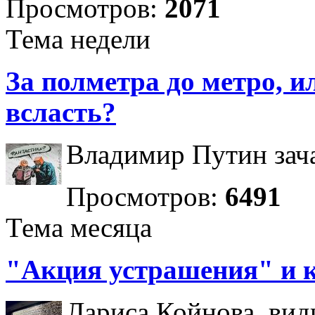
Просмотров:
2071
Тема недели
За полметра до метро, ил
всласть?
Владимир Путин зача
Просмотров:
6491
Тема месяца
"Акция устрашения" и 
Лариса Койнова, вид