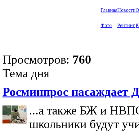
Главная
Новости
О
Фото
Рейтинг
К
Просмотров:
760
Тема дня
Росминпрос насаждает Д
...а также БЖ и НВП
школьники будут учи