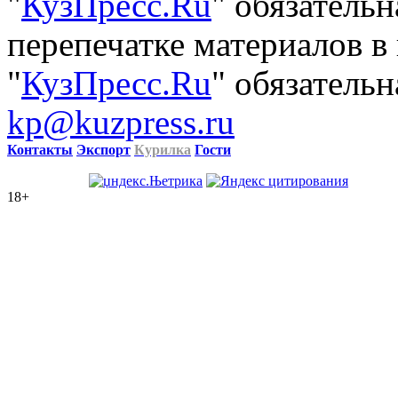
"
КузПресс.Ru
" обязатель
перепечатке материалов в
"
КузПресс.Ru
" обязательн
kp@kuzpress.ru
Контакты
Экспорт
Курилка
Гости
18+