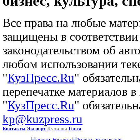
бизнес, культура, сп
Все права на любые матер
защищены в соответствии
законодательством об авт
любом использовании тек
"
КузПресс.Ru
" обязатель
перепечатке материалов в
"
КузПресс.Ru
" обязательн
kp@kuzpress.ru
Контакты
Экспорт
Курилка
Гости