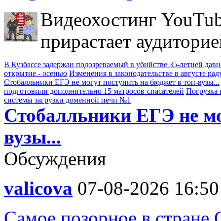
Видеохостинг YouTub
прирастает аудиторие
В Кузбассе задержан подозреваемый в убийстве 35-летней дав
открытие - осенью
Изменения в законодательстве в августе рад
Стобалльники ЕГЭ не могут поступить на бюджет в топ-вузы...
подготовили дополнительно 15 матросов-спасателей
Погрузка 
системы загрузки доменной печи №1
Стобалльники ЕГЭ не мо
вузы...
Обсуждения
valicova
07-08-2026 16:50
Самое позорное в стране 