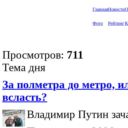
Главная
Новости
О
Фото
Рейтинг
К
Просмотров:
711
Тема дня
За полметра до метро, ил
всласть?
Владимир Путин зача