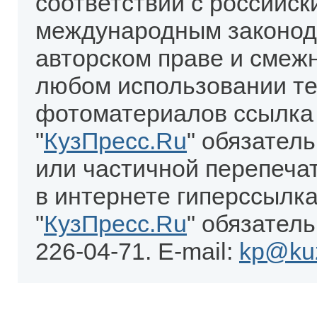
соответствии с российск
международным законод
авторском праве и смеж
любом использовании те
фотоматериалов ссылка
"
КузПресс.Ru
" обязател
или частичной перепеча
в интернете гиперссылка
"
КузПресс.Ru
" обязатель
226-04-71. E-mail:
kp@kuz