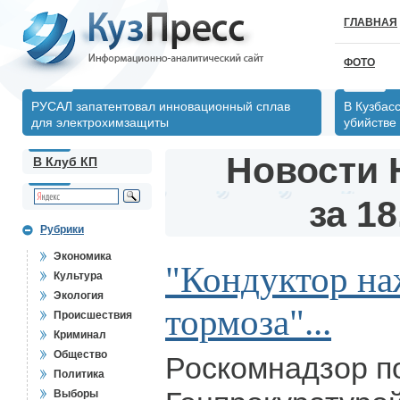
ГЛАВНАЯ
ФОТО
РУСАЛ запатентовал инновационный сплав
В Кузбас
для электрохимзащиты
убийстве
Новости 
В Клуб КП
за 18
Рубрики
Экономика
"Кондуктор на
Культура
Экология
тормоза"...
Происшествия
Криминал
Общество
Роскомнадзор п
Политика
Выборы