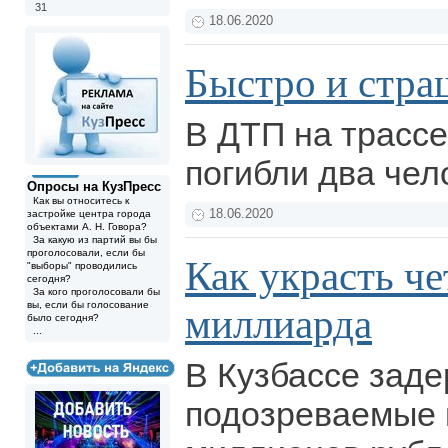
31
18.06.2020
Быстро и стра
В ДТП на трассе
погибли два чел
Опросы на КузПресс
Как вы относитесь к
18.06.2020
застройке центра города
объектами А. Н. Говора?
За какую из партий вы бы
проголосовали, если бы
Как украсть че
"выборы" проводились
сегодня?
За кого проголосовали бы
вы, если бы голосование
миллиарда
было сегодня?
...
В Кузбассе зад
подозреваемые 