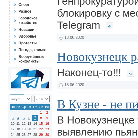
Генпрокуратуро
Спорт
блокировку с м
Разное
Городское
Telegram
хозяйство
Новации
Здоровье
18.06.2020
Протесты
Погода, климат
Новокузнецк р
Вооружённые
конфликты
Наконец-то!!!
18.06.2020
В Кузне - не п
Пн
Вт
Ср
Чт
Пт
Сб
Вс
1
2
В Новокузнецке 
7
3
4
5
6
8
9
10
11
12
13
14
15
16
выявлению пьян
17
18
19
20
21
22
23
24
25
26
27
28
29
30