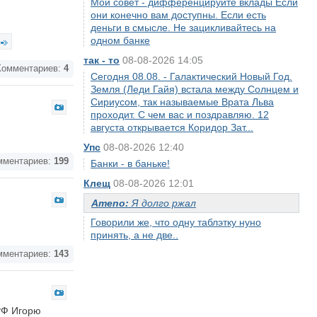
Мой совет - дифференцируйте вклады Если
они конечно вам доступны. Если есть
деньги в смысле. Не зацикливайтесь на
одном банке
так - то
08-08-2026 14:05
омментариев:
4
Сегодня 08.08. - Галактический Новый Год.
Земля (Леди Гайя) встала между Солнцем и
Сириусом, так называемые Врата Льва
проходит. С чем вас и поздравляю. 12
августа открывается Коридор Зат...
Упс
08-08-2026 12:40
ментариев:
199
Банки - в баньке!
Клещ
08-08-2026 12:01
Ameno:
Я долго ржал
Говорили же, что одну таблэтку нуно
принять, а не две..
ментариев:
143
РФ Игорю