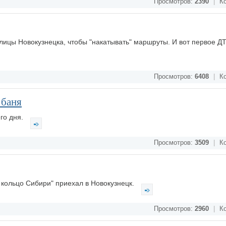
Просмотров:
2390
|
Ко
лицы Новокузнецка, чтобы "накатывать" маршруты. И вот первое ДТ
Просмотров:
6408
|
Ко
 баня
го дня.
Просмотров:
3509
|
Ко
кольцо Сибири" приехал в Новокузнецк.
Просмотров:
2960
|
Ко