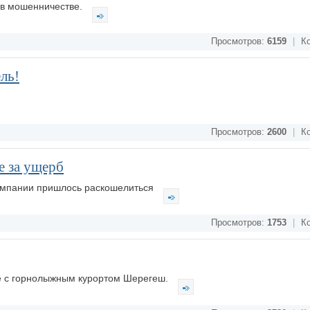
 в мошенничестве.
Просмотров:
6159
|
Ко
ль!
Просмотров:
2600
|
Ко
е за ущерб
омпании пришлось раскошелиться
Просмотров:
1753
|
Ко
е с горнолыжным курортом Шерегеш.