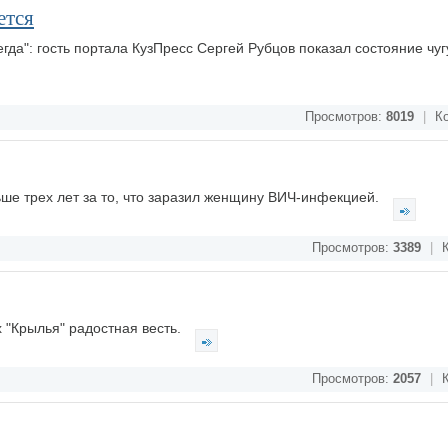
ется
сегда": гость портала КузПресс Сергей Рубцов показал состояние чу
Просмотров:
8019
|
Ко
ше трех лет за то, что заразил женщину ВИЧ-инфекцией.
Просмотров:
3389
|
К
 "Крылья" радостная весть.
Просмотров:
2057
|
К