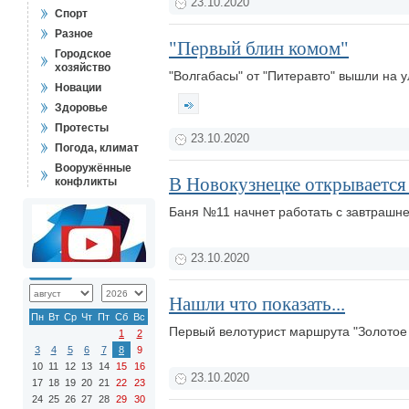
23.10.2020
Спорт
Разное
"Первый блин комом"
Городское
хозяйство
"Волгабасы" от "Питеравто" вышли на у
Новации
Здоровье
Протесты
23.10.2020
Погода, климат
Вооружённые
В Новокузнецке открывается
конфликты
Баня №11 начнет работать с завтрашне
23.10.2020
Нашли что показать...
Пн
Вт
Ср
Чт
Пт
Сб
Вс
Первый велотурист маршрута "Золотое 
1
2
3
4
5
6
7
8
9
10
11
12
13
14
15
16
23.10.2020
17
18
19
20
21
22
23
24
25
26
27
28
29
30