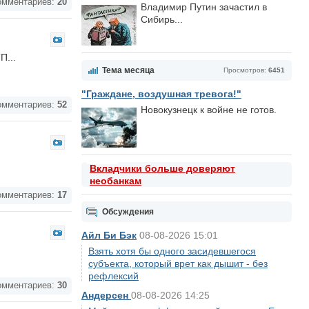
мментариев:
20
Владимир Путин зачастил в
Сибирь...
П...
Тема месяца
Просмотров:
6451
"Граждане, воздушная тревога!"
мментариев:
52
Новокузнецк к войне не готов.
Вкладчики больше доверяют
необанкам
мментариев:
17
Обсуждения
Айл Би Бэк
08-08-2026 15:01
Взять хотя бы одного засидевшегося
субъекта, который врет как дышит - без
рефлексий
мментариев:
30
Андерсен
08-08-2026 14:25