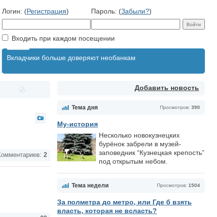
Логин: (
Регистрация
)
Пароль: (
Забыли?
)
Входить при каждом посещении
Вкладчики больше доверяют необанкам
Добавить новость
Тема дня
Просмотров:
390
Му-история
Несколько новокузнецких
бурёнок забрели в музей-
заповедник “Кузнецкая крепость”
омментариев:
2
под открытым небом.
Тема недели
Просмотров:
1504
За полметра до метро, или Где б взять
власть, которая не всласть?