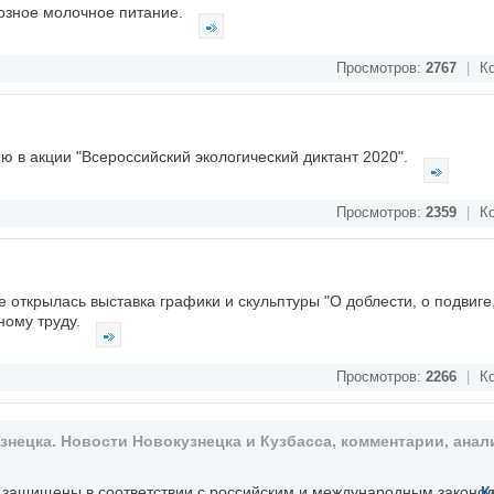
тозное молочное питание.
Просмотров:
2767
|
Ко
ю в акции "Всероссийский экологический диктант 2020".
Просмотров:
2359
|
Ко
открылась выставка графики и скульптуры "О доблести, о подвиге,
ному труду.
Просмотров:
2266
|
Ко
ецка. Новости Новокузнецка и Кузбасса, комментарии, анали
, защищены в соответствии с российским и международным законо
К