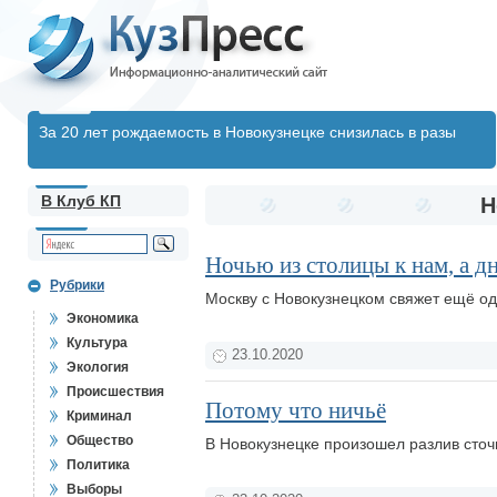
За 20 лет рождаемость в Новокузнецке снизилась в разы
В Клуб КП
Н
Ночью из столицы к нам, а д
Рубрики
Москву с Новокузнецком свяжет ещё о
Экономика
Культура
23.10.2020
Экология
Происшествия
Потому что ничьё
Криминал
Общество
В Новокузнецке произошел разлив сточ
Политика
Выборы