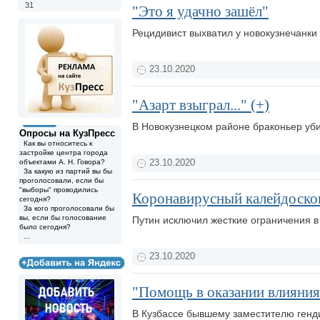
31
"Это я удачно зашёл"
Рецидивист выхватил у новокузнечанки 
23.10.2020
"Азарт взыграл..." (+)
В Новокузнецком районе браконьер уб
Опросы на КузПресс
Как вы относитесь к
застройке центра города
объектами А. Н. Говора?
23.10.2020
За какую из партий вы бы
проголосовали, если бы
"выборы" проводились
Коронавирусный калейдоскоп
сегодня?
За кого проголосовали бы
вы, если бы голосование
Путин исключил жесткие ограничения в
было сегодня?
...
23.10.2020
"Помощь в оказании влияния
В Кузбассе бывшему заместителю генд