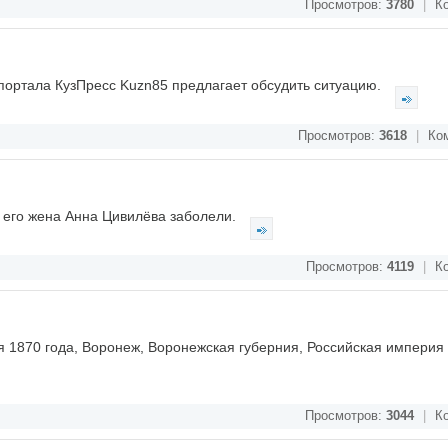
Просмотров:
3780
|
Ко
 портала КузПресс Kuzn85 предлагает обсудить ситуацию.
Просмотров:
3618
|
Ком
 его жена Анна Цивилёва заболели.
Просмотров:
4119
|
Ко
ря 1870 года, Воронеж, Воронежская губерния, Российская империя
Просмотров:
3044
|
Ко