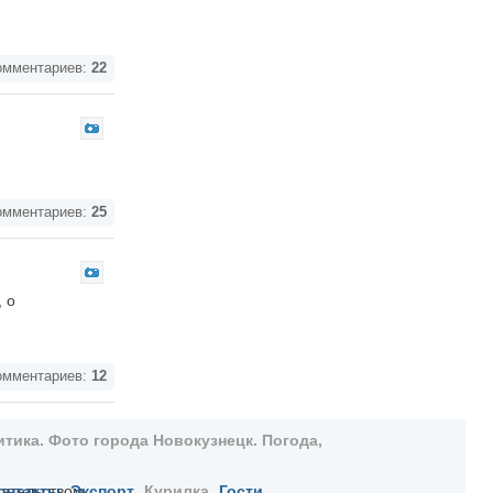
мментариев:
22
мментариев:
25
 о
мментариев:
12
тика. Фото города Новокузнецк. Погода,
дательством
онтакты
Экспорт
Курилка
Гости