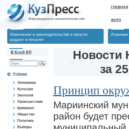
ГЛАВНАЯ
ФОТО
Изменения в законодательстве в августе
Атакован
радуют и печалят
Новости 
В Клуб КП
за 25
Рубрики
Экономика
Принцип окру
Культура
Экология
Мариинский му
Происшествия
Криминал
район будет пре
Общество
Политика
муниципальный 
Выборы