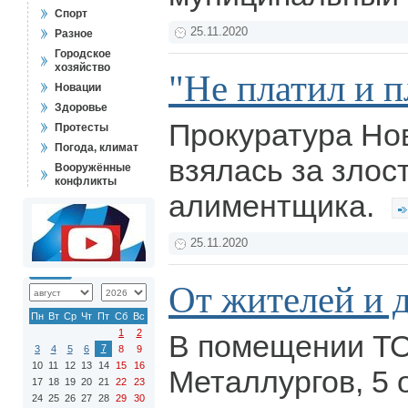
Спорт
25.11.2020
Разное
Городское
хозяйство
"Не платил и п
Новации
Здоровье
Прокуратура Но
Протесты
Погода, климат
взялась за злос
Вооружённые
конфликты
алиментщика.
25.11.2020
От жителей и 
Пн
Вт
Ср
Чт
Пт
Сб
Вс
1
2
В помещении ТО
7
3
4
5
6
8
9
10
11
12
13
14
15
16
Металлургов, 5 
17
18
19
20
21
22
23
24
25
26
27
28
29
30