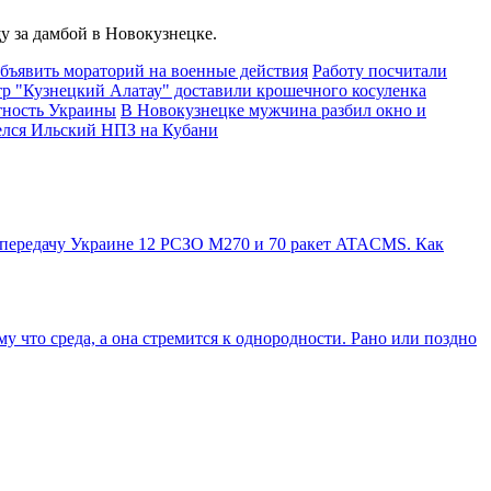
у за дамбой в Новокузнецке.
бъявить мораторий на военные действия
Работу посчитали
р "Кузнецкий Алатау" доставили крошечного косуленка
тность Украины
В Новокузнецке мужчина разбил окно и
елся Ильский НПЗ на Кубани
 передачу Украине 12 РСЗО M270 и 70 ракет ATACMS. Как
му что среда, а она стремится к однородности. Рано или поздно