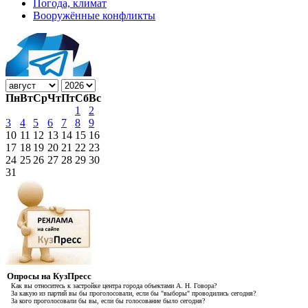
Погода, климат
Вооружённые конфликты
Пн
Вт
Ср
Чт
Пт
Сб
Вс
1
2
3
4
5
6
7
8
9
10
11
12
13
14
15
16
17
18
19
20
21
22
23
24
25
26
27
28
29
30
31
Опросы на КузПресс
Как вы относитесь к застройке центра города объектами А. Н. Говора?
За какую из партий вы бы проголосовали, если бы "выборы" проводились сегодня?
За кого проголосовали бы вы, если бы голосование было сегодня?