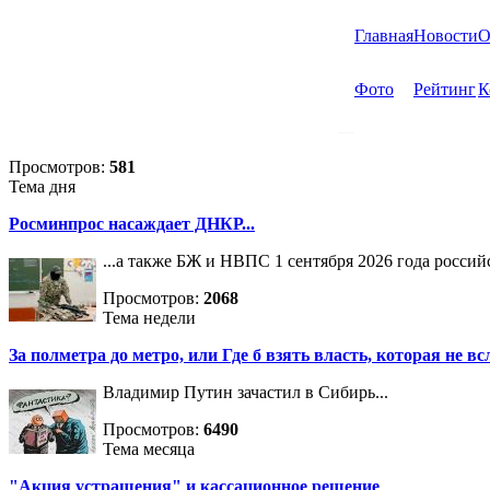
Главная
Новости
О
Фото
Рейтинг
К
Просмотров:
581
Тема дня
Росминпрос насаждает ДНКР...
...а также БЖ и НВПС 1 сентября 2026 года росси
Просмотров:
2068
Тема недели
За полметра до метро, или Где б взять власть, которая не вс
Владимир Путин зачастил в Сибирь...
Просмотров:
6490
Тема месяца
"Акция устрашения" и кассационное решение