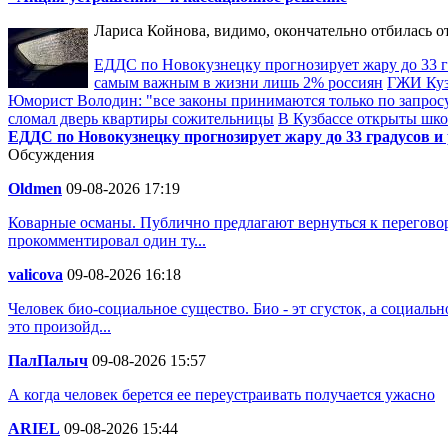
Лариса Койнова, видимо, окончательно отбилась о
ЕДДС по Новокузнецку прогнозирует жару до 33 гр
самым важным в жизни лишь 2% россиян
ГЖИ Куз
Юморист Володин: "все законы принимаются только по запрос
сломал дверь квартиры сожительницы
В Кузбассе открыты шк
ЕДДС по Новокузнецку прогнозирует жару до 33 градусов и 
Обсуждения
Oldmen
09-08-2026 17:19
Коварные османы. Публично предлагают вернуться к перегово
прокомментировал один ту...
valicova
09-08-2026 16:18
Человек био-социальное существо. Био - эт сгусток, а социальн
это произойд...
ПалПалыч
09-08-2026 15:57
А когда человек берется ее переустраивать получается ужасно
ARIEL
09-08-2026 15:44