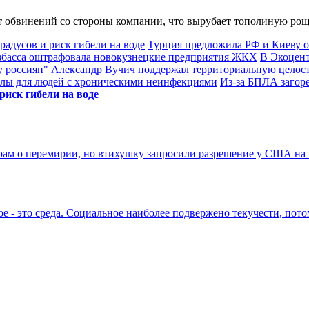
т обвинений со стороны компании, что вырубает тополиную рощ
адусов и риск гибели на воде
Турция предложила РФ и Киеву о
басса оштрафовала новокузнецкие предприятия ЖКХ
В Экоцент
у россиян"
Александр Вучич поддержал территориальную целос
олы для людей с хроническими неинфекциями
Из-за БПЛА загор
риск гибели на воде
рам о перемирии, но втихушку запросили разрешение у США на
ое - это среда. Социальное наиболее подвержено текучести, пото