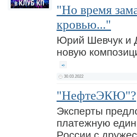
"Но время зам
кровью..."
Юрий Шевчук и 
новую композици
30.03.2022
"НефтеЭКЮ"?
Эксперты предл
платежную един
России с друже