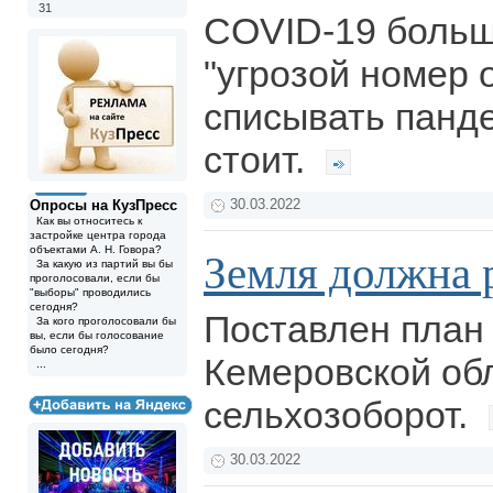
31
COVID-19 больш
"угрозой номер 
списывать панд
стоит.
Опросы на КузПресс
30.03.2022
Как вы относитесь к
застройке центра города
объектами А. Н. Говора?
Земля должна 
За какую из партий вы бы
проголосовали, если бы
"выборы" проводились
сегодня?
Поставлен план 
За кого проголосовали бы
вы, если бы голосование
было сегодня?
Кемеровской об
...
сельхозоборот.
30.03.2022