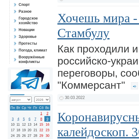
Спорт
Разное
Хочешь мира - 
Городское
хозяйство
Стамбулу
Новации
Здоровье
Протесты
Как проходили 
Погода, климат
Вооружённые
российско-украи
конфликты
переговоры, со
"Коммерсант"
30.03.2022
Пн
Вт
Ср
Чт
Пт
Сб
Вс
Коронавирусн
1
2
3
4
5
6
7
8
9
10
11
12
13
14
15
16
калейдоскоп. 3
17
18
19
20
21
22
23
24
25
26
27
28
29
30