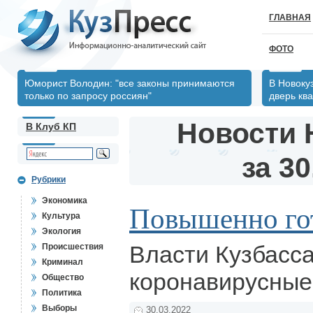
ГЛАВНАЯ
ФОТО
Юморист Володин: "все законы принимаются
В Новоку
только по запросу россиян"
дверь кв
Новости 
В Клуб КП
за 30
Рубрики
Экономика
Повышенно гот
Культура
Экология
Власти Кузбасс
Происшествия
Криминал
коронавирусные
Общество
Политика
Выборы
30.03.2022